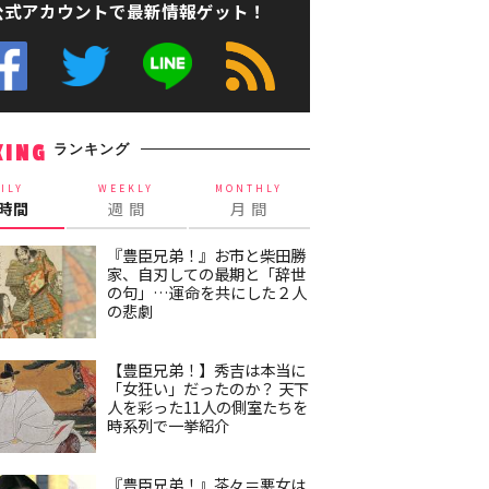
公式アカウントで最新情報ゲット！
ランキング
KING
ILY
WEEKLY
MONTHLY
4時間
週 間
月 間
『豊臣兄弟！』お市と柴田勝
家、自刃しての最期と「辞世
の句」…運命を共にした２人
の悲劇
【豊臣兄弟！】秀吉は本当に
「女狂い」だったのか？ 天下
人を彩った11人の側室たちを
時系列で一挙紹介
『豊臣兄弟！』茶々＝悪女は