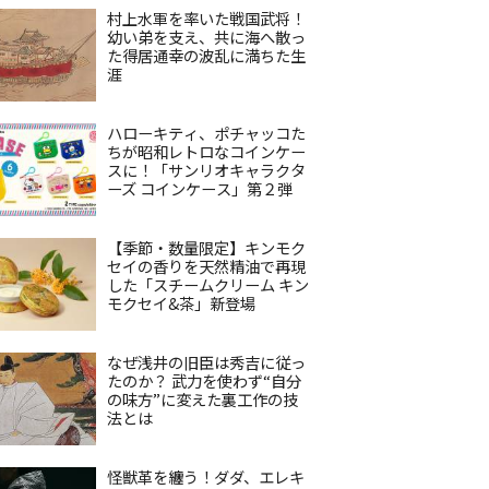
村上水軍を率いた戦国武将！
幼い弟を支え、共に海へ散っ
た得居通幸の波乱に満ちた生
涯
ハローキティ、ポチャッコた
ちが昭和レトロなコインケー
スに！「サンリオキャラクタ
ーズ コインケース」第２弾
【季節・数量限定】キンモク
セイの香りを天然精油で再現
した「スチームクリーム キン
モクセイ&茶」新登場
なぜ浅井の旧臣は秀吉に従っ
たのか？ 武力を使わず“自分
の味方”に変えた裏工作の技
法とは
怪獣革を纏う！ダダ、エレキ