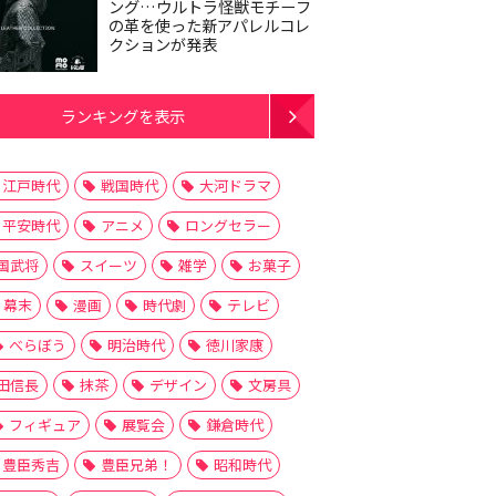
ング…ウルトラ怪獣モチーフ
の革を使った新アパレルコレ
クションが発表
ランキングを表示
江戸時代
戦国時代
大河ドラマ
平安時代
アニメ
ロングセラー
国武将
スイーツ
雑学
お菓子
幕末
漫画
時代劇
テレビ
べらぼう
明治時代
徳川家康
田信長
抹茶
デザイン
文房具
フィギュア
展覧会
鎌倉時代
豊臣秀吉
豊臣兄弟！
昭和時代