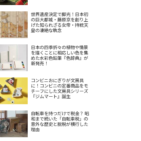
世界遺産決定で脚光！日本初
の巨大都城・藤原京を創り上
げた知られざる女帝・持統天
皇の凄絶な執念
日本の四季折々の植物や情景
を描くことに相応しい色を集
めた水彩色鉛筆『色辞典』が
新発売！
コンビニおにぎりが文房具
に！コンビニの定番商品をモ
チーフにした文房具シリーズ
『ジムマート』誕生
自転車を持つだけで税金？ 昭
和まで続いた「自転車税」の
意外な歴史と脱税が横行した
理由