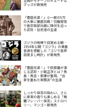
土偶がモチーフのキュートな
グッズが新発売
『豊臣兄弟！』小一郎の5万
の大軍に徹底抗戦！切腹覚悟
で長宗我部元親に降伏を迫っ
た武将・谷忠澄の生涯
ゴジラの咆哮で目覚める朝…
1954年公開『ゴジラ』の貴重
音源を搭載した「ゴジラ音声
目覚まし時計」が新発売
『豊臣兄弟！』で萩原護が演
じる武将・小堀正次とは？秀
長・秀吉・家康が重用、“出
家を重ねた実務派”の生涯
しっかり抹茶の味わい、さら
に果実の香りも楽しめる「無
糖フレーバー抹茶」ストロベ
リー、マンゴー新発売