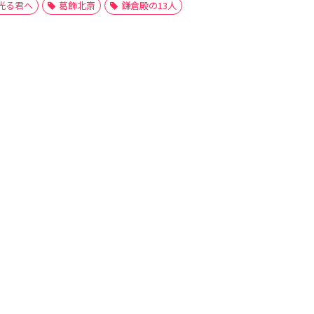
光る君へ
葛飾北斎
鎌倉殿の13人