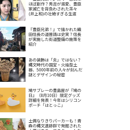
ほぼ創作？秀吉が溺愛、豊臣
家滅亡を背負わされた茶々
(井上和)の壮絶すぎる生涯
『豊臣兄弟！』で描かれた織
田信長の道普請は史実？信長
が実施した街道整備の施策を
紹介
あの装飾は「炎」ではない？
縄文時代の国宝・火焔型土
器、5000年前の人々が刻んだ
謎とデザインの秘密
鳩サブレーの豊島屋が『鳩の
日』（8月10日）限定グッズ
詳細を発表！今年はシリコン
ポーチ「はとっこ」
土偶なりきりパーカーも！青
森の縄文遺跡群で発掘された