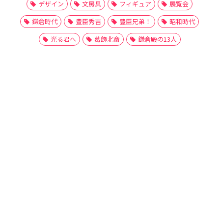
デザイン
文房具
フィギュア
展覧会
鎌倉時代
豊臣秀吉
豊臣兄弟！
昭和時代
光る君へ
葛飾北斎
鎌倉殿の13人