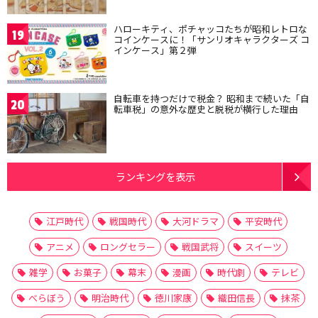
ハローキティ、ポチャッコたちが昭和レトロな
19
コインケースに！「サンリオキャラクターズ コ
インケース」第２弾
自転車を持つだけで税金？ 昭和まで続いた「自
20
転車税」の意外な歴史と脱税が横行した理由
ランキングを表示
江戸時代
戦国時代
大河ドラマ
平安時代
アニメ
ロングセラー
戦国武将
スイーツ
雑学
お菓子
幕末
漫画
時代劇
テレビ
べらぼう
明治時代
徳川家康
織田信長
抹茶