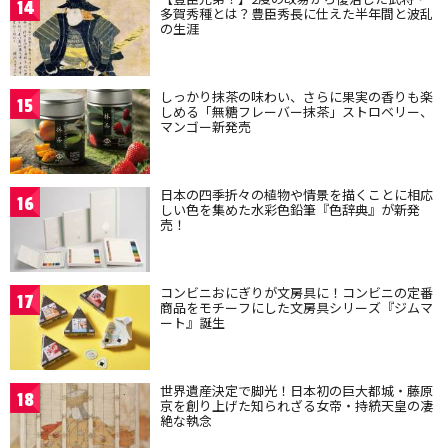
14
多賀秀種とは？豊臣秀長に仕えた半年間と波乱
の生涯
しっかり抹茶の味わい、さらに果実の香りも楽
15
しめる「無糖フレーバー抹茶」ストロベリー、
マンゴー新発売
日本の四季折々の植物や情景を描くことに相応
16
しい色を集めた水彩色鉛筆『色辞典』が新発
売！
コンビニおにぎりが文房具に！コンビニの定番
17
商品をモチーフにした文房具シリーズ『ジムマ
ート』誕生
世界遺産決定で脚光！日本初の巨大都城・藤原
18
京を創り上げた知られざる女帝・持統天皇の凄
絶な執念