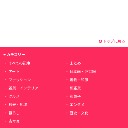
トップに戻る
カテゴリー
すべての記事
まとめ
アート
日本画・浮世絵
ファッション
着物・和服
雑貨・インテリア
和雑貨
グルメ
和菓子
観光・地域
エンタメ
暮らし
歴史・文化
古写真