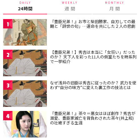
DAILY
WEEKLY
MONTHLY
24時間
週 間
月 間
『豊臣兄弟！』お市と柴田勝家、自刃しての最
1
期と「辞世の句」…運命を共にした２人の悲劇
【豊臣兄弟！】秀吉は本当に「女狂い」だった
2
のか？ 天下人を彩った11人の側室たちを時系列
で一挙紹介
なぜ浅井の旧臣は秀吉に従ったのか？ 武力を使
3
わず“自分の味方”に変えた裏工作の技法とは
『豊臣兄弟！』茶々＝悪女はほぼ創作？秀吉が
4
溺愛、豊臣家滅亡を背負わされた茶々(井上和)
の壮絶すぎる生涯