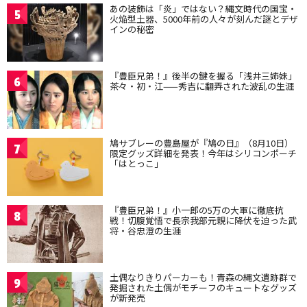
あの装飾は「炎」ではない？縄文時代の国宝・
5
火焔型土器、5000年前の人々が刻んだ謎とデザ
インの秘密
『豊臣兄弟！』後半の鍵を握る「浅井三姉妹」
6
茶々・初・江——秀吉に翻弄された波乱の生涯
鳩サブレーの豊島屋が『鳩の日』（8月10日）
7
限定グッズ詳細を発表！今年はシリコンポーチ
「はとっこ」
『豊臣兄弟！』小一郎の5万の大軍に徹底抗
8
戦！切腹覚悟で長宗我部元親に降伏を迫った武
将・谷忠澄の生涯
土偶なりきりパーカーも！青森の縄文遺跡群で
9
発掘された土偶がモチーフのキュートなグッズ
が新発売