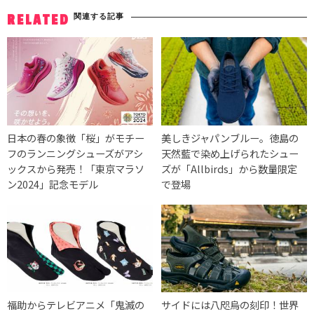
関連する記事
RELATED
日本の春の象徴「桜」がモチー
美しきジャパンブルー。徳島の
フのランニングシューズがアシ
天然藍で染め上げられたシュー
ックスから発売！「東京マラソ
ズが「Allbirds」から数量限定
ン2024」記念モデル
で登場
福助からテレビアニメ「鬼滅の
サイドには八咫烏の刻印！世界