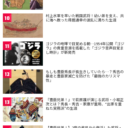
村上水軍を率いた戦国武将！幼い弟を支え、共
10
に海へ散った得居通幸の波乱に満ちた生涯
ゴジラの咆哮で目覚める朝…1954年公開『ゴジ
11
ラ』の貴重音源を搭載した「ゴジラ音声目覚ま
し時計」が新発売
もしも豊臣秀長が長生きしていたら…？秀吉の
12
暴走と豊臣家滅亡を防げた「最強のカリスマ
性」
『豊臣兄弟！』で萩原護が演じる武将・小堀正
13
次とは？秀長・秀吉・家康が重用、“出家を重
ねた実務派”の生涯
【豊臣兄弟！】2度の改易から復活した武将・