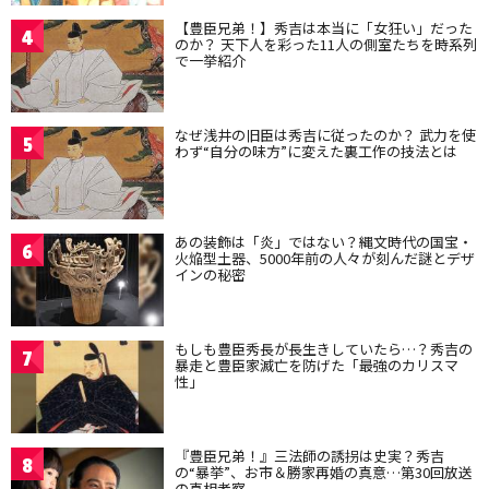
【豊臣兄弟！】秀吉は本当に「女狂い」だった
4
のか？ 天下人を彩った11人の側室たちを時系列
で一挙紹介
なぜ浅井の旧臣は秀吉に従ったのか？ 武力を使
5
わず“自分の味方”に変えた裏工作の技法とは
あの装飾は「炎」ではない？縄文時代の国宝・
6
火焔型土器、5000年前の人々が刻んだ謎とデザ
インの秘密
もしも豊臣秀長が長生きしていたら…？秀吉の
7
暴走と豊臣家滅亡を防げた「最強のカリスマ
性」
『豊臣兄弟！』三法師の誘拐は史実？秀吉
8
の“暴挙”、お市＆勝家再婚の真意…第30回放送
の真相考察