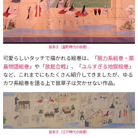
鼠草子（室町時代の絵巻）
可愛らしいタッチで描かれる絵巻は、「
脱力系絵巻・築
島物語絵巻
」や「
放屁合戦
」、「
ユルすぎる地獄絵巻
」
など、これまでにもたくさん紹介してきましたが、ゆる
カワ系絵巻を語る上で鼠草子は欠かせない作品。
鼠草子（江戸時代の絵巻）