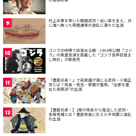
村上水軍を率いた戦国武将！幼い弟を支え、共
9
に海へ散った得居通幸の波乱に満ちた生涯
ゴジラの咆哮で目覚める朝…1954年公開『ゴジ
10
ラ』の貴重音源を搭載した「ゴジラ音声目覚ま
し時計」が新発売
『豊臣兄弟！』で萩原護が演じる武将・小堀正
11
次とは？秀長・秀吉・家康が重用、“出家を重
ねた実務派”の生涯
【豊臣兄弟！】2度の改易から復活した武将・
12
多賀秀種とは？豊臣秀長に仕えた半年間と波乱
の生涯