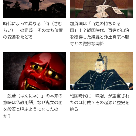
時代によって異なる「侍（さむ
加賀国は「百姓の持ちたる
らい）」の定義…その立ち位置
国」！？戦国時代、百姓が自治
の変遷をたどる
を獲得した経緯と浄土真宗本願
寺との微妙な関係
「般若（はんにゃ）」の本来の
戦国時代に「味噌」が重宝され
意味は仏教用語。なぜ鬼女の面
たのは何故？その起源と歴史を
を般若と呼ぶようになったの
辿る
か？