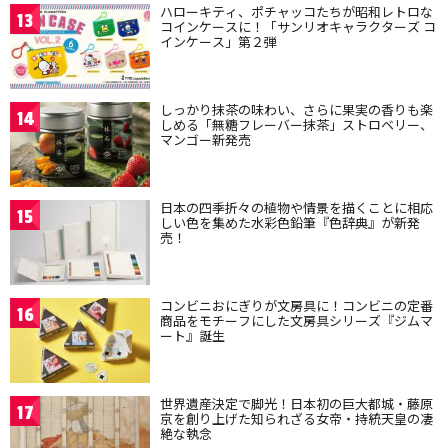
ハローキティ、ポチャッコたちが昭和レトロな
13
コインケースに！「サンリオキャラクターズ コ
インケース」第２弾
しっかり抹茶の味わい、さらに果実の香りも楽
14
しめる「無糖フレーバー抹茶」ストロベリー、
マンゴー新発売
日本の四季折々の植物や情景を描くことに相応
15
しい色を集めた水彩色鉛筆『色辞典』が新発
売！
コンビニおにぎりが文房具に！コンビニの定番
16
商品をモチーフにした文房具シリーズ『ジムマ
ート』誕生
世界遺産決定で脚光！日本初の巨大都城・藤原
17
京を創り上げた知られざる女帝・持統天皇の凄
絶な執念