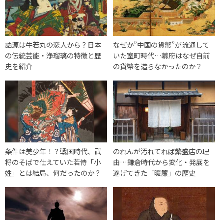
語源は牛若丸の恋人から？日本
なぜか”中国の貨幣”が流通して
の伝統芸能・浄瑠璃の特徴と歴
いた室町時代…幕府はなぜ自前
史を紹介
の貨幣を造らなかったのか？
条件は美少年！？戦国時代、武
のれんが汚れてれば繁盛店の理
将のそばで仕えていた若侍「小
由…鎌倉時代から変化・発展を
姓」とは結局、何だったのか？
遂げてきた「暖簾」の歴史