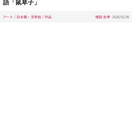
語「鼠草子」
アート
/
日本画・浮世絵
/
作品
増田 吉孝
2020/01/06