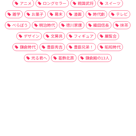
アニメ
ロングセラー
戦国武将
スイーツ
雑学
お菓子
幕末
漫画
時代劇
テレビ
べらぼう
明治時代
徳川家康
織田信長
抹茶
デザイン
文房具
フィギュア
展覧会
鎌倉時代
豊臣秀吉
豊臣兄弟！
昭和時代
光る君へ
葛飾北斎
鎌倉殿の13人