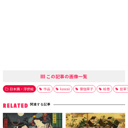
この記事の画像一覧
日本画・浮世絵
作品
kawaii
御伽草子
絵巻
鼠草
関連する記事
RELATED