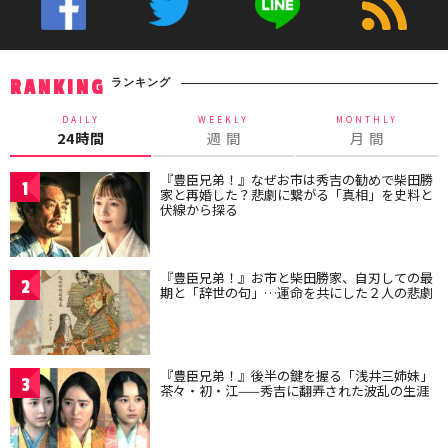
ランキング
RANKING
DAILY
WEEKLY
MONTHLY
24時間
週 間
月 間
『豊臣兄弟！』なぜお市は秀吉の勧めで柴田勝
1
家と再婚した？悲劇に繋がる「真相」を史料と
伏線から探る
『豊臣兄弟！』お市と柴田勝家、自刃しての最
2
期と「辞世の句」…運命を共にした２人の悲劇
『豊臣兄弟！』後半の鍵を握る「浅井三姉妹」
3
茶々・初・江——秀吉に翻弄された波乱の生涯