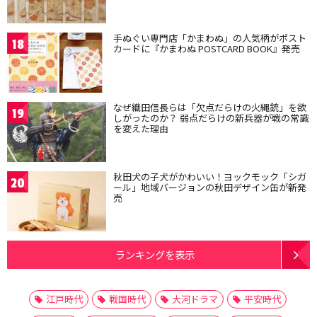
手ぬぐい専門店「かまわぬ」の人気柄がポスト
18
カードに『かまわぬ POSTCARD BOOK』発売
なぜ織田信長らは「欠点だらけの火縄銃」を欲
19
しがったのか？ 弱点だらけの新兵器が戦の常識
を変えた理由
秋田犬の子犬がかわいい！ヨックモック「シガ
20
ール」地域バージョンの秋田デザイン缶が新発
売
ランキングを表示
江戸時代
戦国時代
大河ドラマ
平安時代