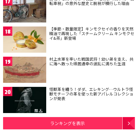
17
転車税」の意外な歴史と脱税が横行した理由
【季節・数量限定】キンモクセイの香りを天然
18
精油で再現した「スチームクリーム キンモクセ
イ&茶」新登場
村上水軍を率いた戦国武将！幼い弟を支え、共
19
に海へ散った得居通幸の波乱に満ちた生涯
怪獣革を纏う！ダダ、エレキング…ウルトラ怪
20
獣モチーフの革を使った新アパレルコレクショ
ンが発表
ランキングを表示