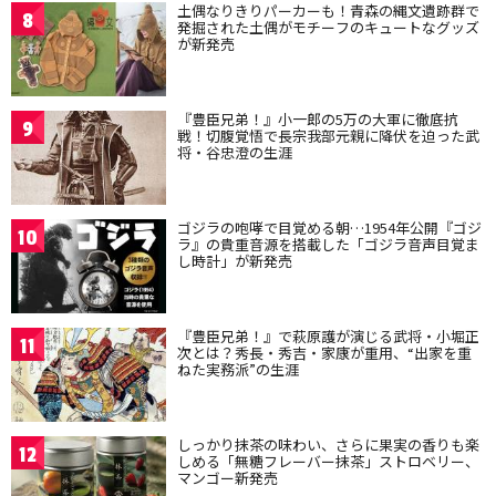
土偶なりきりパーカーも！青森の縄文遺跡群で
8
発掘された土偶がモチーフのキュートなグッズ
が新発売
『豊臣兄弟！』小一郎の5万の大軍に徹底抗
9
戦！切腹覚悟で長宗我部元親に降伏を迫った武
将・谷忠澄の生涯
ゴジラの咆哮で目覚める朝…1954年公開『ゴジ
10
ラ』の貴重音源を搭載した「ゴジラ音声目覚ま
し時計」が新発売
『豊臣兄弟！』で萩原護が演じる武将・小堀正
11
次とは？秀長・秀吉・家康が重用、“出家を重
ねた実務派”の生涯
しっかり抹茶の味わい、さらに果実の香りも楽
12
しめる「無糖フレーバー抹茶」ストロベリー、
マンゴー新発売