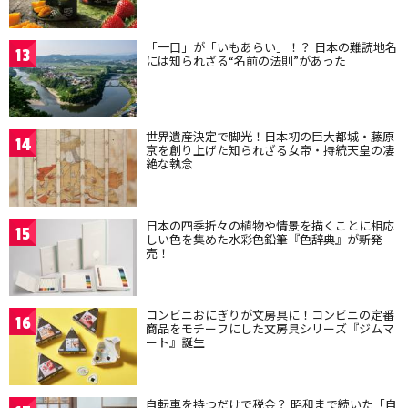
「一口」が「いもあらい」！？ 日本の難読地名
13
には知られざる“名前の法則”があった
世界遺産決定で脚光！日本初の巨大都城・藤原
14
京を創り上げた知られざる女帝・持統天皇の凄
絶な執念
日本の四季折々の植物や情景を描くことに相応
15
しい色を集めた水彩色鉛筆『色辞典』が新発
売！
コンビニおにぎりが文房具に！コンビニの定番
16
商品をモチーフにした文房具シリーズ『ジムマ
ート』誕生
自転車を持つだけで税金？ 昭和まで続いた「自