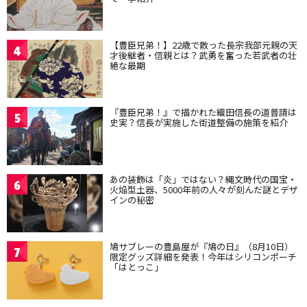
【豊臣兄弟！】22歳で散った長宗我部元親の天
4
才後継者・信親とは？武勇を奮った若武者の壮
絶な最期
『豊臣兄弟！』で描かれた織田信長の道普請は
5
史実？信長が実施した街道整備の施策を紹介
あの装飾は「炎」ではない？縄文時代の国宝・
6
火焔型土器、5000年前の人々が刻んだ謎とデザ
インの秘密
鳩サブレーの豊島屋が『鳩の日』（8月10日）
7
限定グッズ詳細を発表！今年はシリコンポーチ
「はとっこ」