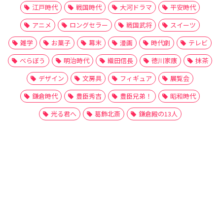
江戸時代
戦国時代
大河ドラマ
平安時代
アニメ
ロングセラー
戦国武将
スイーツ
雑学
お菓子
幕末
漫画
時代劇
テレビ
べらぼう
明治時代
織田信長
徳川家康
抹茶
デザイン
文房具
フィギュア
展覧会
鎌倉時代
豊臣秀吉
豊臣兄弟！
昭和時代
光る君へ
葛飾北斎
鎌倉殿の13人