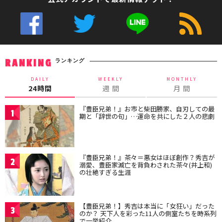
ランキング
RANKING
DAILY
WEEKLY
MONTHLY
24時間
週 間
月 間
『豊臣兄弟！』お市と柴田勝家、自刃しての最
1
期と「辞世の句」…運命を共にした２人の悲劇
『豊臣兄弟！』茶々＝悪女はほぼ創作？秀吉が
2
溺愛、豊臣家滅亡を背負わされた茶々(井上和)
の壮絶すぎる生涯
【豊臣兄弟！】秀吉は本当に「女狂い」だった
3
のか？ 天下人を彩った11人の側室たちを時系列
で一挙紹介