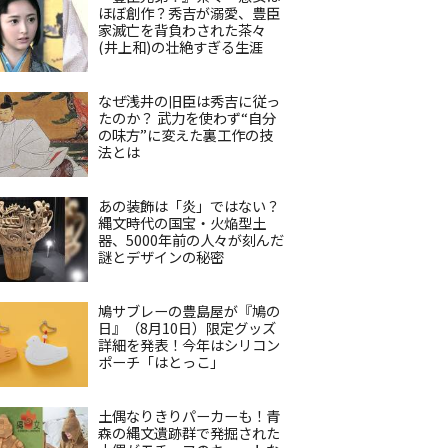
ほぼ創作？秀吉が溺愛、豊臣
家滅亡を背負わされた茶々
(井上和)の壮絶すぎる生涯
なぜ浅井の旧臣は秀吉に従っ
たのか？ 武力を使わず“自分
の味方”に変えた裏工作の技
法とは
あの装飾は「炎」ではない？
縄文時代の国宝・火焔型土
器、5000年前の人々が刻んだ
謎とデザインの秘密
鳩サブレーの豊島屋が『鳩の
日』（8月10日）限定グッズ
詳細を発表！今年はシリコン
ポーチ「はとっこ」
土偶なりきりパーカーも！青
森の縄文遺跡群で発掘された