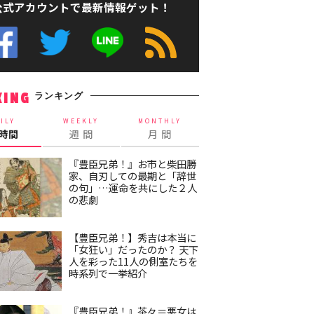
公式アカウントで最新情報ゲット！
ランキング
KING
ILY
WEEKLY
MONTHLY
4時間
週 間
月 間
『豊臣兄弟！』お市と柴田勝
家、自刃しての最期と「辞世
の句」…運命を共にした２人
の悲劇
【豊臣兄弟！】秀吉は本当に
「女狂い」だったのか？ 天下
人を彩った11人の側室たちを
時系列で一挙紹介
『豊臣兄弟！』茶々＝悪女は