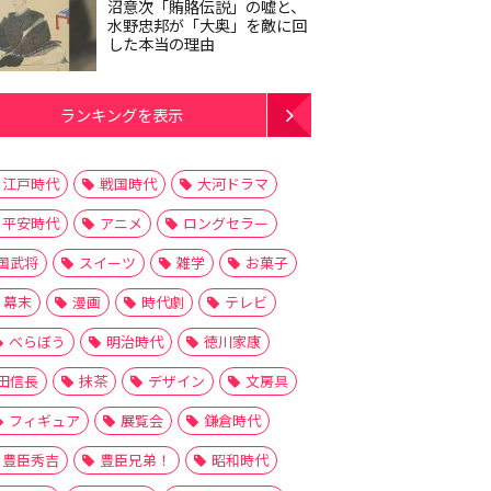
沼意次「賄賂伝説」の嘘と、
水野忠邦が「大奥」を敵に回
した本当の理由
ランキングを表示
江戸時代
戦国時代
大河ドラマ
平安時代
アニメ
ロングセラー
国武将
スイーツ
雑学
お菓子
幕末
漫画
時代劇
テレビ
べらぼう
明治時代
徳川家康
田信長
抹茶
デザイン
文房具
フィギュア
展覧会
鎌倉時代
豊臣秀吉
豊臣兄弟！
昭和時代