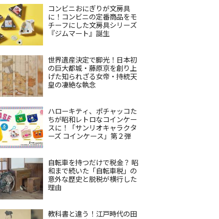
コンビニおにぎりが文房具
に！コンビニの定番商品をモ
チーフにした文房具シリーズ
『ジムマート』誕生
世界遺産決定で脚光！日本初
の巨大都城・藤原京を創り上
げた知られざる女帝・持統天
皇の凄絶な執念
ハローキティ、ポチャッコた
ちが昭和レトロなコインケー
スに！「サンリオキャラクタ
ーズ コインケース」第２弾
自転車を持つだけで税金？ 昭
和まで続いた「自転車税」の
意外な歴史と脱税が横行した
理由
教科書と違う！江戸時代の田