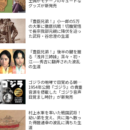
土偶がモチーフのキュートな
グッズが新発売
『豊臣兄弟！』小一郎の5万
の大軍に徹底抗戦！切腹覚悟
で長宗我部元親に降伏を迫っ
た武将・谷忠澄の生涯
『豊臣兄弟！』後半の鍵を握
る「浅井三姉妹」茶々・初・
江——秀吉に翻弄された波乱
の生涯
ゴジラの咆哮で目覚める朝…
1954年公開『ゴジラ』の貴重
音源を搭載した「ゴジラ音声
目覚まし時計」が新発売
村上水軍を率いた戦国武将！
幼い弟を支え、共に海へ散っ
た得居通幸の波乱に満ちた生
涯