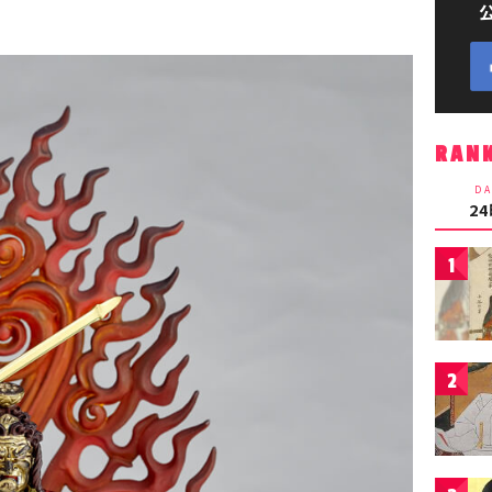
RAN
DA
2
1
2