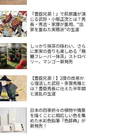
『豊臣兄弟！』で萩原護が演
じる武将・小堀正次とは？秀
長・秀吉・家康が重用、“出
家を重ねた実務派”の生涯
しっかり抹茶の味わい、さら
に果実の香りも楽しめる「無
糖フレーバー抹茶」ストロベ
リー、マンゴー新発売
【豊臣兄弟！】2度の改易か
ら復活した武将・多賀秀種と
は？豊臣秀長に仕えた半年間
と波乱の生涯
日本の四季折々の植物や情景
を描くことに相応しい色を集
めた水彩色鉛筆『色辞典』が
新発売！