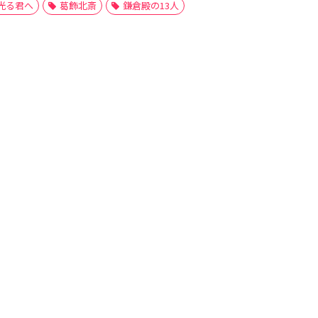
光る君へ
葛飾北斎
鎌倉殿の13人