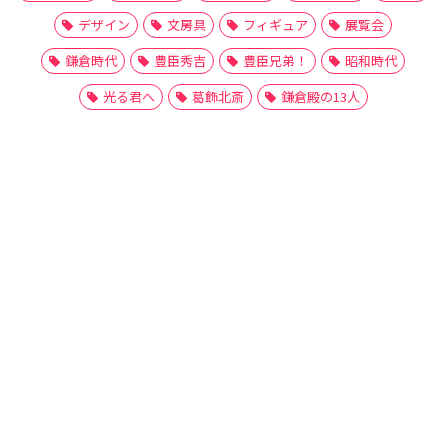
デザイン
文房具
フィギュア
展覧会
鎌倉時代
豊臣秀吉
豊臣兄弟！
昭和時代
光る君へ
葛飾北斎
鎌倉殿の13人