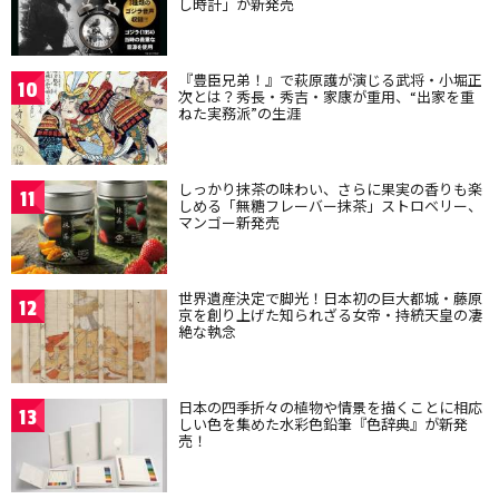
し時計」が新発売
『豊臣兄弟！』で萩原護が演じる武将・小堀正
10
次とは？秀長・秀吉・家康が重用、“出家を重
ねた実務派”の生涯
しっかり抹茶の味わい、さらに果実の香りも楽
11
しめる「無糖フレーバー抹茶」ストロベリー、
マンゴー新発売
世界遺産決定で脚光！日本初の巨大都城・藤原
12
京を創り上げた知られざる女帝・持統天皇の凄
絶な執念
日本の四季折々の植物や情景を描くことに相応
13
しい色を集めた水彩色鉛筆『色辞典』が新発
売！