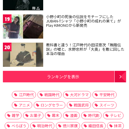
小野小町の死後の伝説をモチーフにした
19
JUBAN-Tシャツ「小野小町の成れの果て」が
Play KIMONOから新発売
教科書と違う！江戸時代の田沼意次「賄賂伝
20
説」の嘘と、水野忠邦が「大奥」を敵に回した
本当の理由
ランキングを表示
江戸時代
戦国時代
大河ドラマ
平安時代
アニメ
ロングセラー
戦国武将
スイーツ
雑学
お菓子
幕末
漫画
時代劇
テレビ
べらぼう
明治時代
徳川家康
織田信長
抹茶