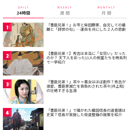
DAILY
WEEKLY
MONTHLY
24時間
週 間
月 間
『豊臣兄弟！』お市と柴田勝家、自刃しての最
1
期と「辞世の句」…運命を共にした２人の悲劇
【豊臣兄弟！】秀吉は本当に「女狂い」だった
2
のか？ 天下人を彩った11人の側室たちを時系列
で一挙紹介
『豊臣兄弟！』茶々＝悪女はほぼ創作？秀吉が
3
溺愛、豊臣家滅亡を背負わされた茶々(井上和)
の壮絶すぎる生涯
『豊臣兄弟！』で描かれた織田信長の道普請は
4
史実？信長が実施した街道整備の施策を紹介