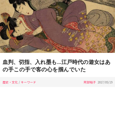
血判、切指、入れ墨も…江戸時代の遊女はあ
の手この手で客の心を掴んでいた
歴史・文化
/
キーワード
阿部裕子
2017/05/19