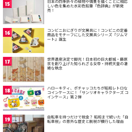
日本の四季折々の植物や情景を描くことに相応
15
しい色を集めた水彩色鉛筆『色辞典』が新発
売！
コンビニおにぎりが文房具に！コンビニの定番
16
商品をモチーフにした文房具シリーズ『ジムマ
ート』誕生
世界遺産決定で脚光！日本初の巨大都城・藤原
17
京を創り上げた知られざる女帝・持統天皇の凄
絶な執念
ハローキティ、ポチャッコたちが昭和レトロな
18
コインケースに！「サンリオキャラクターズ コ
インケース」第２弾
自転車を持つだけで税金？ 昭和まで続いた「自
19
転車税」の意外な歴史と脱税が横行した理由