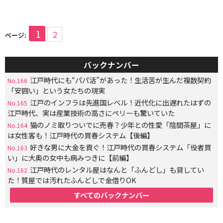
1
2
ページ:
バックナンバー
江戸時代にも“パパ活”があった！生活苦が生んだ複数契約
No.166
「安囲い」という女たちの現実
江戸のインフラは先進国レベル！近代化に出遅れたはずの
No.165
江戸時代、実は産業技術の高さにペリーも驚いていた
猫のノミ取りついでに売春？少年との性愛「陰間茶屋」に
No.164
は女性客も！江戸時代の買春システム【後編】
好きな男に大金を貢ぐ！江戸時代の買春システム「役者買
No.163
い」に大奥の女中も病みつきに【前編】
江戸時代のレンタル屋はなんと「ふんどし」も貸してい
No.162
た！質屋では汚れたふんどしで金借りOK
すべてのバックナンバー