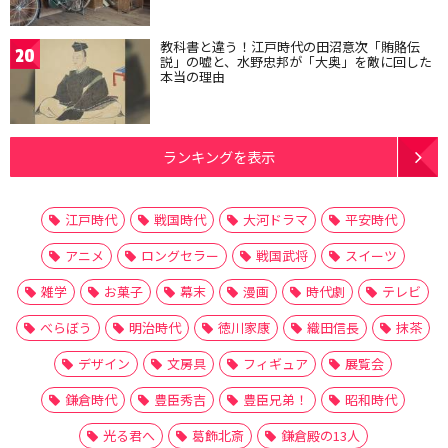
教科書と違う！江戸時代の田沼意次「賄賂伝
20
説」の嘘と、水野忠邦が「大奥」を敵に回した
本当の理由
ランキングを表示
江戸時代
戦国時代
大河ドラマ
平安時代
アニメ
ロングセラー
戦国武将
スイーツ
雑学
お菓子
幕末
漫画
時代劇
テレビ
べらぼう
明治時代
徳川家康
織田信長
抹茶
デザイン
文房具
フィギュア
展覧会
鎌倉時代
豊臣秀吉
豊臣兄弟！
昭和時代
光る君へ
葛飾北斎
鎌倉殿の13人