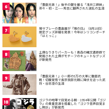
『豊臣兄弟！』後半の鍵を握る「浅井三姉妹」
6
茶々・初・江——秀吉に翻弄された波乱の生涯
鳩サブレーの豊島屋が『鳩の日』（8月10日）
7
限定グッズ詳細を発表！今年はシリコンポーチ
「はとっこ」
土偶なりきりパーカーも！青森の縄文遺跡群で
8
発掘された土偶がモチーフのキュートなグッズ
が新発売
『豊臣兄弟！』小一郎の5万の大軍に徹底抗
9
戦！切腹覚悟で長宗我部元親に降伏を迫った武
将・谷忠澄の生涯
ゴジラの咆哮で目覚める朝…1954年公開『ゴジ
10
ラ』の貴重音源を搭載した「ゴジラ音声目覚ま
し時計」が新発売