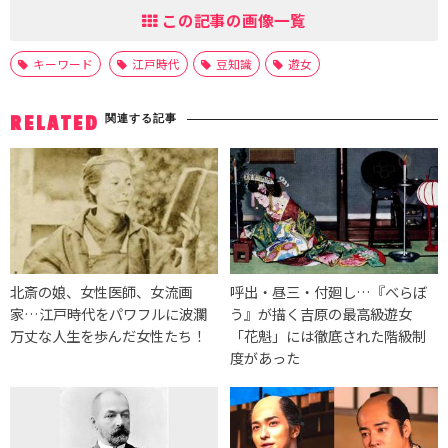
この記事の画像一覧
キーワード
江戸時代
豆知識
遊女
関連する記事
RELATED
北斎の娘、女性医師、女流画
呼出・昼三・付廻し…『べらぼ
家…江戸時代をパワフルに波瀾
う』が描く吉原の最高級遊女
万丈な人生を歩んだ女性たち！
「花魁」には徹底された階級制
度があった