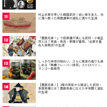
村上水軍を率いた戦国武将！幼い弟を支え、共
11
に海へ散った得居通幸の波乱に満ちた生涯
『豊臣兄弟！』で萩原護が演じる武将・小堀正
12
次とは？秀長・秀吉・家康が重用、“出家を重
ねた実務派”の生涯
しっかり抹茶の味わい、さらに果実の香りも楽
13
しめる「無糖フレーバー抹茶」ストロベリー、
マンゴー新発売
【豊臣兄弟！】2度の改易から復活した武将・
14
多賀秀種とは？豊臣秀長に仕えた半年間と波乱
の生涯