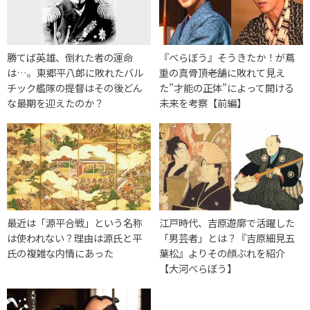
勝てば英雄、倒れた者の運命
『べらぼう』そうきたか！が蔦
は…。東郷平八郎に敗れたバル
重の真骨頂――老舗に敗れて見え
チック艦隊の提督はその後どん
た”才能の正体”によって開ける
な最期を迎えたのか？
未来を考察【前編】
最近は「源平合戦」という名称
江戸時代、吉原遊廓で活躍した
は使われない？理由は源氏と平
「男芸者」とは？『吉原細見五
氏の複雑な内情にあった
葉松』よりその顔ぶれを紹介
【大河べらぼう】