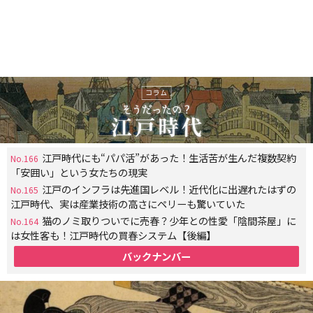
江戸時代にも“パパ活”があった！生活苦が生んだ複数契約
No.166
「安囲い」という女たちの現実
江戸のインフラは先進国レベル！近代化に出遅れたはずの
No.165
江戸時代、実は産業技術の高さにペリーも驚いていた
猫のノミ取りついでに売春？少年との性愛「陰間茶屋」に
No.164
は女性客も！江戸時代の買春システム【後編】
バックナンバー