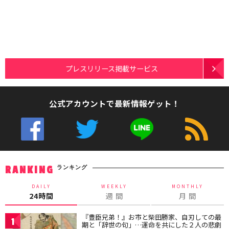
プレスリリース掲載サービス
公式アカウントで最新情報ゲット！
ランキング
RANKING
DAILY
WEEKLY
MONTHLY
24時間
週 間
月 間
『豊臣兄弟！』お市と柴田勝家、自刃しての最
1
期と「辞世の句」…運命を共にした２人の悲劇