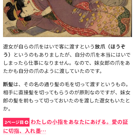
遊女が自らの爪をはいで客に渡すという
放爪（ほうぞ
う）
というのもありましたが、自分の爪を本当にはいで
しまったら仕事になりません。なので、妹女郎の爪をあ
たかも自分の爪のように渡していたのです。
断髪
は、その名の通り髪の毛を切って渡すというもの。
相手に直接髪を切ってもらうのが原則なのですが、妹女
郎の髪を前もって切っておいたのを渡した遊女もいたと
か。
わたしの小指をあなたにあげる。愛の証
2ページ目
に切指、入れ墨…