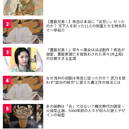
【豊臣兄弟！】秀吉は本当に「女狂い」だった
2
のか？ 天下人を彩った11人の側室たちを時系列
で一挙紹介
『豊臣兄弟！』茶々＝悪女はほぼ創作？秀吉が
3
溺愛、豊臣家滅亡を背負わされた茶々(井上和)
の壮絶すぎる生涯
なぜ浅井の旧臣は秀吉に従ったのか？ 武力を使
4
わず“自分の味方”に変えた裏工作の技法とは
あの装飾は「炎」ではない？縄文時代の国宝・
5
火焔型土器、5000年前の人々が刻んだ謎とデザ
インの秘密