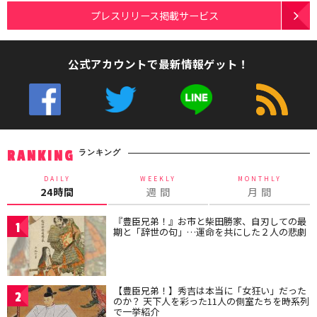
プレスリリース掲載サービス
公式アカウントで最新情報ゲット！
ランキング
RANKING
DAILY
WEEKLY
MONTHLY
24時間
週 間
月 間
『豊臣兄弟！』お市と柴田勝家、自刃しての最
1
期と「辞世の句」…運命を共にした２人の悲劇
【豊臣兄弟！】秀吉は本当に「女狂い」だった
2
のか？ 天下人を彩った11人の側室たちを時系列
で一挙紹介