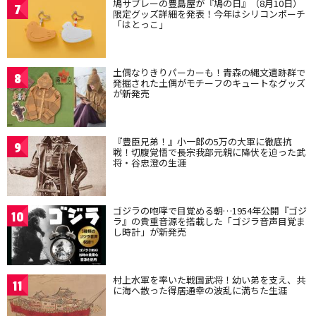
鳩サブレーの豊島屋が『鳩の日』（8月10日）
7
限定グッズ詳細を発表！今年はシリコンポーチ
「はとっこ」
土偶なりきりパーカーも！青森の縄文遺跡群で
8
発掘された土偶がモチーフのキュートなグッズ
が新発売
『豊臣兄弟！』小一郎の5万の大軍に徹底抗
9
戦！切腹覚悟で長宗我部元親に降伏を迫った武
将・谷忠澄の生涯
ゴジラの咆哮で目覚める朝…1954年公開『ゴジ
10
ラ』の貴重音源を搭載した「ゴジラ音声目覚ま
し時計」が新発売
村上水軍を率いた戦国武将！幼い弟を支え、共
11
に海へ散った得居通幸の波乱に満ちた生涯