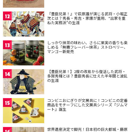
『豊臣兄弟！』で萩原護が演じる武将・小堀正
12
次とは？秀長・秀吉・家康が重用、“出家を重
ねた実務派”の生涯
しっかり抹茶の味わい、さらに果実の香りも楽
13
しめる「無糖フレーバー抹茶」ストロベリー、
マンゴー新発売
【豊臣兄弟！】2度の改易から復活した武将・
14
多賀秀種とは？豊臣秀長に仕えた半年間と波乱
の生涯
コンビニおにぎりが文房具に！コンビニの定番
15
商品をモチーフにした文房具シリーズ『ジムマ
ート』誕生
世界遺産決定で脚光！日本初の巨大都城・藤原