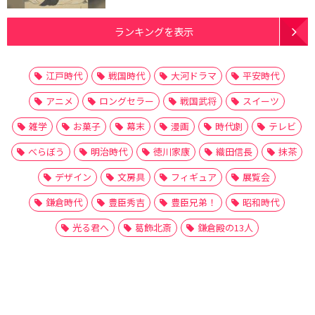
ランキングを表示
江戸時代
戦国時代
大河ドラマ
平安時代
アニメ
ロングセラー
戦国武将
スイーツ
雑学
お菓子
幕末
漫画
時代劇
テレビ
べらぼう
明治時代
徳川家康
織田信長
抹茶
デザイン
文房具
フィギュア
展覧会
鎌倉時代
豊臣秀吉
豊臣兄弟！
昭和時代
光る君へ
葛飾北斎
鎌倉殿の13人