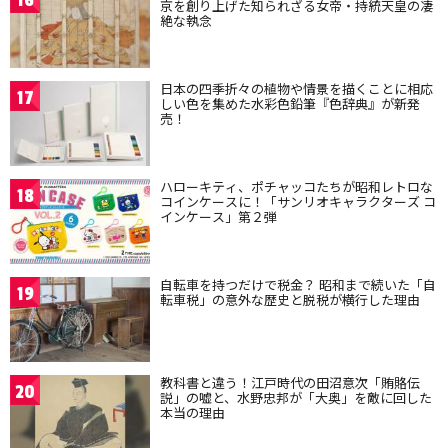
16
京を創り上げた知られざる女帝・持統天皇の凄
絶な執念
日本の四季折々の植物や情景を描くことに相応
17
しい色を集めた水彩色鉛筆『色辞典』が新発
売！
ハローキティ、ポチャッコたちが昭和レトロな
18
コインケースに！「サンリオキャラクターズ コ
インケース」第２弾
自転車を持つだけで税金？ 昭和まで続いた「自
19
転車税」の意外な歴史と脱税が横行した理由
教科書と違う！江戸時代の田沼意次「賄賂伝
20
説」の嘘と、水野忠邦が「大奥」を敵に回した
本当の理由