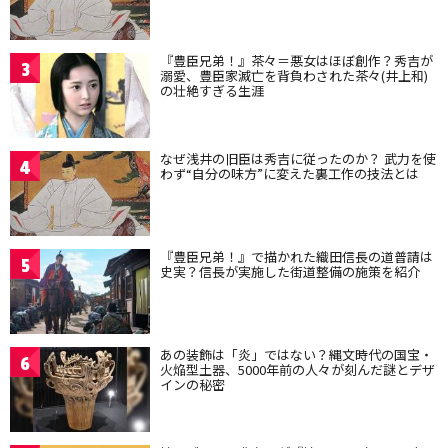
『豊臣兄弟！』茶々＝悪女はほぼ創作？秀吉が
3
溺愛、豊臣家滅亡を背負わされた茶々(井上和)
の壮絶すぎる生涯
なぜ浅井の旧臣は秀吉に従ったのか？ 武力を使
4
わず“自分の味方”に変えた裏工作の技法とは
『豊臣兄弟！』で描かれた織田信長の道普請は
5
史実？信長が実施した街道整備の施策を紹介
あの装飾は「炎」ではない？縄文時代の国宝・
6
火焔型土器、5000年前の人々が刻んだ謎とデザ
インの秘密