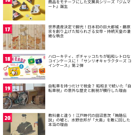
16
商品をモチーフにした文房具シリーズ『ジムマ
ート』誕生
世界遺産決定で脚光！日本初の巨大都城・藤原
17
京を創り上げた知られざる女帝・持統天皇の凄
絶な執念
ハローキティ、ポチャッコたちが昭和レトロな
18
コインケースに！「サンリオキャラクターズ コ
インケース」第２弾
自転車を持つだけで税金？ 昭和まで続いた「自
19
転車税」の意外な歴史と脱税が横行した理由
教科書と違う！江戸時代の田沼意次「賄賂伝
20
説」の嘘と、水野忠邦が「大奥」を敵に回した
本当の理由