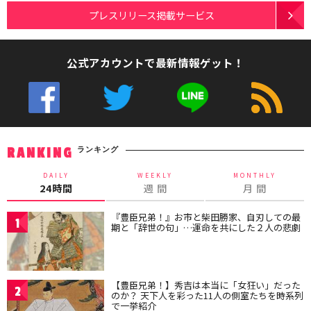
プレスリリース掲載サービス
公式アカウントで最新情報ゲット！
ランキング
RANKING
DAILY
WEEKLY
MONTHLY
24時間
週 間
月 間
『豊臣兄弟！』お市と柴田勝家、自刃しての最
1
期と「辞世の句」…運命を共にした２人の悲劇
【豊臣兄弟！】秀吉は本当に「女狂い」だった
2
のか？ 天下人を彩った11人の側室たちを時系列
で一挙紹介