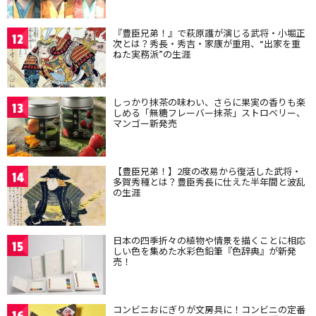
『豊臣兄弟！』で萩原護が演じる武将・小堀正
12
次とは？秀長・秀吉・家康が重用、“出家を重
ねた実務派”の生涯
しっかり抹茶の味わい、さらに果実の香りも楽
13
しめる「無糖フレーバー抹茶」ストロベリー、
マンゴー新発売
【豊臣兄弟！】2度の改易から復活した武将・
14
多賀秀種とは？豊臣秀長に仕えた半年間と波乱
の生涯
日本の四季折々の植物や情景を描くことに相応
15
しい色を集めた水彩色鉛筆『色辞典』が新発
売！
コンビニおにぎりが文房具に！コンビニの定番