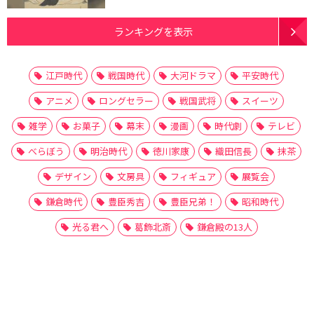
ランキングを表示
江戸時代
戦国時代
大河ドラマ
平安時代
アニメ
ロングセラー
戦国武将
スイーツ
雑学
お菓子
幕末
漫画
時代劇
テレビ
べらぼう
明治時代
徳川家康
織田信長
抹茶
デザイン
文房具
フィギュア
展覧会
鎌倉時代
豊臣秀吉
豊臣兄弟！
昭和時代
光る君へ
葛飾北斎
鎌倉殿の13人