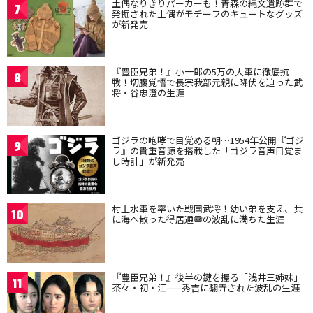
土偶なりきりパーカーも！青森の縄文遺跡群で
7
発掘された土偶がモチーフのキュートなグッズ
が新発売
『豊臣兄弟！』小一郎の5万の大軍に徹底抗
8
戦！切腹覚悟で長宗我部元親に降伏を迫った武
将・谷忠澄の生涯
ゴジラの咆哮で目覚める朝…1954年公開『ゴジ
9
ラ』の貴重音源を搭載した「ゴジラ音声目覚ま
し時計」が新発売
村上水軍を率いた戦国武将！幼い弟を支え、共
10
に海へ散った得居通幸の波乱に満ちた生涯
『豊臣兄弟！』後半の鍵を握る「浅井三姉妹」
11
茶々・初・江——秀吉に翻弄された波乱の生涯