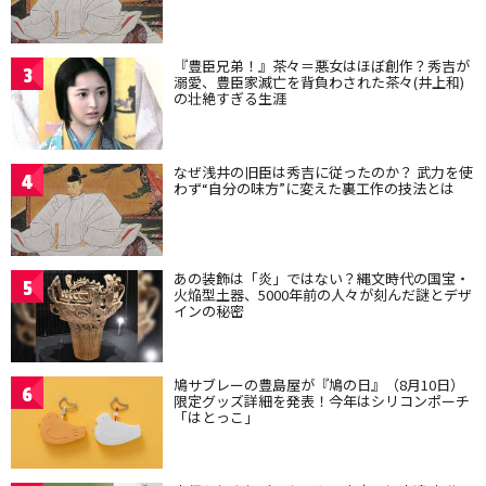
『豊臣兄弟！』茶々＝悪女はほぼ創作？秀吉が
3
溺愛、豊臣家滅亡を背負わされた茶々(井上和)
の壮絶すぎる生涯
なぜ浅井の旧臣は秀吉に従ったのか？ 武力を使
4
わず“自分の味方”に変えた裏工作の技法とは
あの装飾は「炎」ではない？縄文時代の国宝・
5
火焔型土器、5000年前の人々が刻んだ謎とデザ
インの秘密
鳩サブレーの豊島屋が『鳩の日』（8月10日）
6
限定グッズ詳細を発表！今年はシリコンポーチ
「はとっこ」