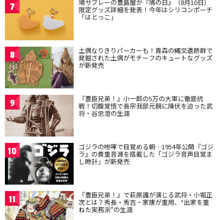
鳩サブレーの豊島屋が『鳩の日』（8月10日）
7
限定グッズ詳細を発表！今年はシリコンポーチ
「はとっこ」
土偶なりきりパーカーも！青森の縄文遺跡群で
8
発掘された土偶がモチーフのキュートなグッズ
が新発売
『豊臣兄弟！』小一郎の5万の大軍に徹底抗
9
戦！切腹覚悟で長宗我部元親に降伏を迫った武
将・谷忠澄の生涯
ゴジラの咆哮で目覚める朝…1954年公開『ゴジ
10
ラ』の貴重音源を搭載した「ゴジラ音声目覚ま
し時計」が新発売
『豊臣兄弟！』で萩原護が演じる武将・小堀正
11
次とは？秀長・秀吉・家康が重用、“出家を重
ねた実務派”の生涯