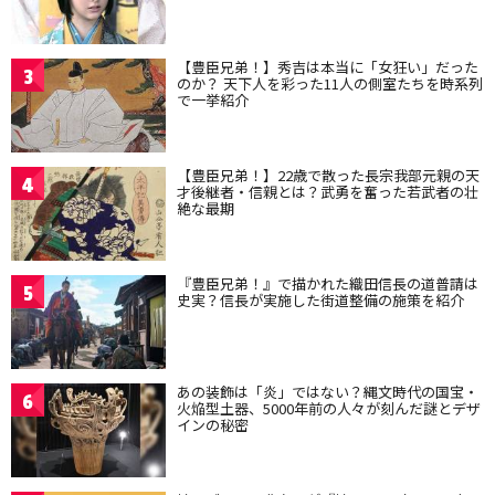
【豊臣兄弟！】秀吉は本当に「女狂い」だった
3
のか？ 天下人を彩った11人の側室たちを時系列
で一挙紹介
【豊臣兄弟！】22歳で散った長宗我部元親の天
4
才後継者・信親とは？武勇を奮った若武者の壮
絶な最期
『豊臣兄弟！』で描かれた織田信長の道普請は
5
史実？信長が実施した街道整備の施策を紹介
あの装飾は「炎」ではない？縄文時代の国宝・
6
火焔型土器、5000年前の人々が刻んだ謎とデザ
インの秘密