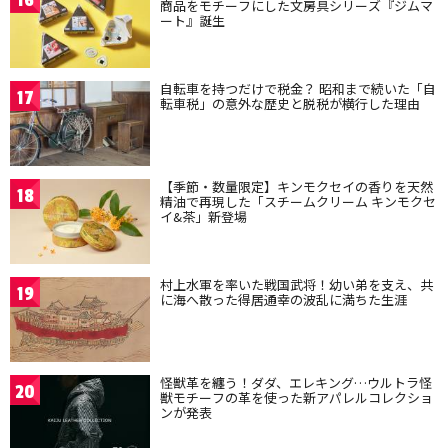
16
商品をモチーフにした文房具シリーズ『ジムマ
ート』誕生
自転車を持つだけで税金？ 昭和まで続いた「自
17
転車税」の意外な歴史と脱税が横行した理由
【季節・数量限定】キンモクセイの香りを天然
18
精油で再現した「スチームクリーム キンモクセ
イ&茶」新登場
村上水軍を率いた戦国武将！幼い弟を支え、共
19
に海へ散った得居通幸の波乱に満ちた生涯
怪獣革を纏う！ダダ、エレキング…ウルトラ怪
20
獣モチーフの革を使った新アパレルコレクショ
ンが発表