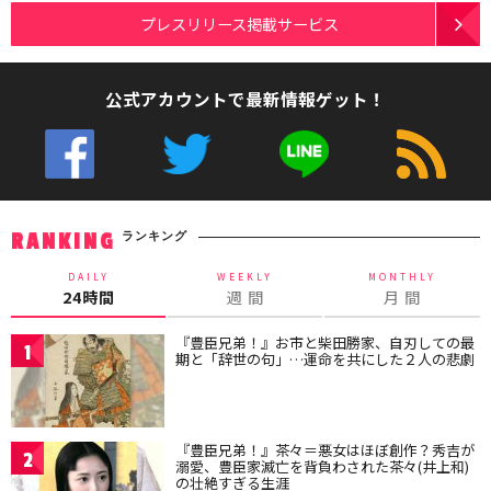
プレスリリース掲載サービス
公式アカウントで最新情報ゲット！
ランキング
RANKING
DAILY
WEEKLY
MONTHLY
24時間
週 間
月 間
『豊臣兄弟！』お市と柴田勝家、自刃しての最
1
期と「辞世の句」…運命を共にした２人の悲劇
『豊臣兄弟！』茶々＝悪女はほぼ創作？秀吉が
2
溺愛、豊臣家滅亡を背負わされた茶々(井上和)
の壮絶すぎる生涯