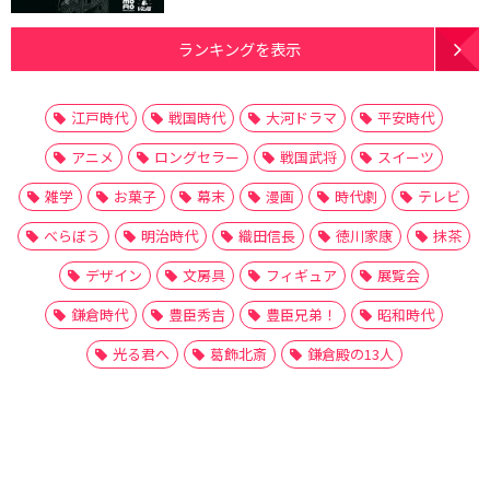
ランキングを表示
江戸時代
戦国時代
大河ドラマ
平安時代
アニメ
ロングセラー
戦国武将
スイーツ
雑学
お菓子
幕末
漫画
時代劇
テレビ
べらぼう
明治時代
織田信長
徳川家康
抹茶
デザイン
文房具
フィギュア
展覧会
鎌倉時代
豊臣秀吉
豊臣兄弟！
昭和時代
光る君へ
葛飾北斎
鎌倉殿の13人