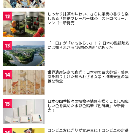
しっかり抹茶の味わい、さらに果実の香りも楽
12
しめる「無糖フレーバー抹茶」ストロベリー、
マンゴー新発売
「一口」が「いもあらい」！？ 日本の難読地名
13
には知られざる“名前の法則”があった
世界遺産決定で脚光！日本初の巨大都城・藤原
14
京を創り上げた知られざる女帝・持統天皇の凄
絶な執念
日本の四季折々の植物や情景を描くことに相応
15
しい色を集めた水彩色鉛筆『色辞典』が新発
売！
コンビニおにぎりが文房具に！コンビニの定番