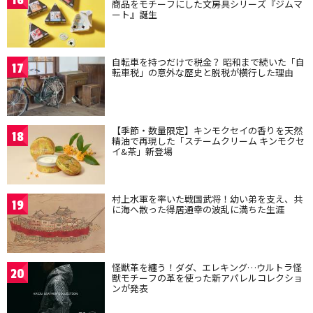
16
商品をモチーフにした文房具シリーズ『ジムマ
ート』誕生
自転車を持つだけで税金？ 昭和まで続いた「自
17
転車税」の意外な歴史と脱税が横行した理由
【季節・数量限定】キンモクセイの香りを天然
18
精油で再現した「スチームクリーム キンモクセ
イ&茶」新登場
村上水軍を率いた戦国武将！幼い弟を支え、共
19
に海へ散った得居通幸の波乱に満ちた生涯
怪獣革を纏う！ダダ、エレキング…ウルトラ怪
20
獣モチーフの革を使った新アパレルコレクショ
ンが発表