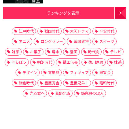
ランキングを表示
江戸時代
戦国時代
大河ドラマ
平安時代
アニメ
ロングセラー
戦国武将
スイーツ
雑学
お菓子
幕末
漫画
時代劇
テレビ
べらぼう
明治時代
織田信長
徳川家康
抹茶
デザイン
文房具
フィギュア
展覧会
鎌倉時代
豊臣秀吉
豊臣兄弟！
昭和時代
光る君へ
葛飾北斎
鎌倉殿の13人