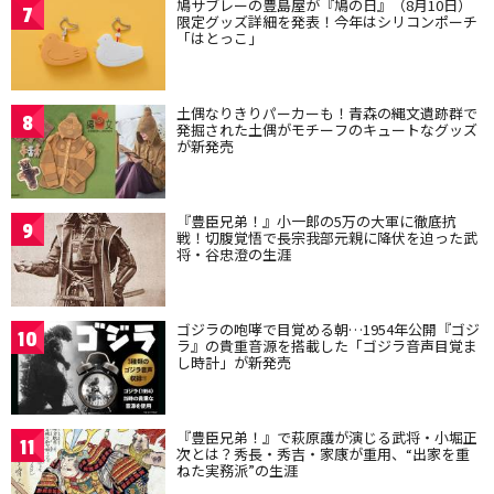
鳩サブレーの豊島屋が『鳩の日』（8月10日）
7
限定グッズ詳細を発表！今年はシリコンポーチ
「はとっこ」
土偶なりきりパーカーも！青森の縄文遺跡群で
8
発掘された土偶がモチーフのキュートなグッズ
が新発売
『豊臣兄弟！』小一郎の5万の大軍に徹底抗
9
戦！切腹覚悟で長宗我部元親に降伏を迫った武
将・谷忠澄の生涯
ゴジラの咆哮で目覚める朝…1954年公開『ゴジ
10
ラ』の貴重音源を搭載した「ゴジラ音声目覚ま
し時計」が新発売
『豊臣兄弟！』で萩原護が演じる武将・小堀正
11
次とは？秀長・秀吉・家康が重用、“出家を重
ねた実務派”の生涯