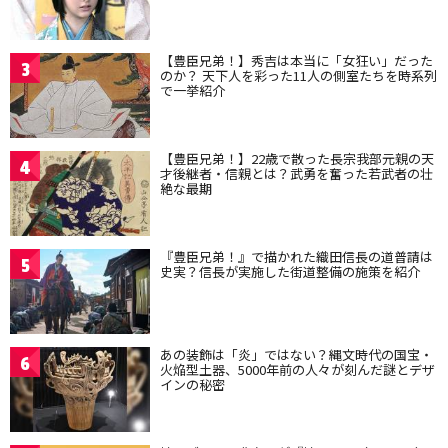
【豊臣兄弟！】秀吉は本当に「女狂い」だった
3
のか？ 天下人を彩った11人の側室たちを時系列
で一挙紹介
【豊臣兄弟！】22歳で散った長宗我部元親の天
4
才後継者・信親とは？武勇を奮った若武者の壮
絶な最期
『豊臣兄弟！』で描かれた織田信長の道普請は
5
史実？信長が実施した街道整備の施策を紹介
あの装飾は「炎」ではない？縄文時代の国宝・
6
火焔型土器、5000年前の人々が刻んだ謎とデザ
インの秘密