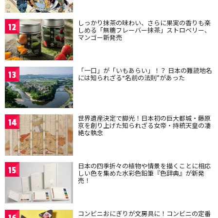
しっかり抹茶の味わい、さらに果実の香りも楽
12
しめる「無糖フレーバー抹茶」ストロベリー、
マンゴー新発売
「一口」が「いもあらい」！？ 日本の難読地名
13
には知られざる“名前の法則”があった
世界遺産決定で脚光！日本初の巨大都城・藤原
14
京を創り上げた知られざる女帝・持統天皇の凄
絶な執念
日本の四季折々の植物や情景を描くことに相応
15
しい色を集めた水彩色鉛筆『色辞典』が新発
売！
コンビニおにぎりが文房具に！コンビニの定番