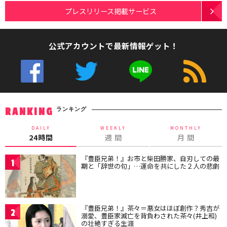
プレスリリース掲載サービス
公式アカウントで最新情報ゲット！
ランキング
RANKING
DAILY
WEEKLY
MONTHLY
24時間
週 間
月 間
『豊臣兄弟！』お市と柴田勝家、自刃しての最
1
期と「辞世の句」…運命を共にした２人の悲劇
『豊臣兄弟！』茶々＝悪女はほぼ創作？秀吉が
2
溺愛、豊臣家滅亡を背負わされた茶々(井上和)
の壮絶すぎる生涯