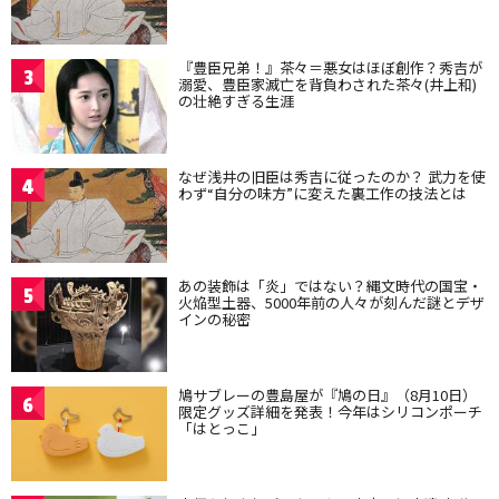
『豊臣兄弟！』茶々＝悪女はほぼ創作？秀吉が
3
溺愛、豊臣家滅亡を背負わされた茶々(井上和)
の壮絶すぎる生涯
なぜ浅井の旧臣は秀吉に従ったのか？ 武力を使
4
わず“自分の味方”に変えた裏工作の技法とは
あの装飾は「炎」ではない？縄文時代の国宝・
5
火焔型土器、5000年前の人々が刻んだ謎とデザ
インの秘密
鳩サブレーの豊島屋が『鳩の日』（8月10日）
6
限定グッズ詳細を発表！今年はシリコンポーチ
「はとっこ」