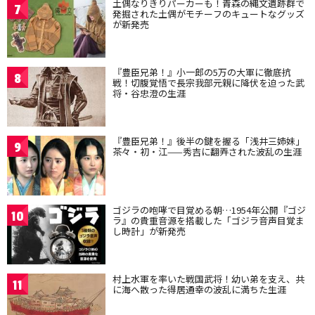
土偶なりきりパーカーも！青森の縄文遺跡群で
7
発掘された土偶がモチーフのキュートなグッズ
が新発売
『豊臣兄弟！』小一郎の5万の大軍に徹底抗
8
戦！切腹覚悟で長宗我部元親に降伏を迫った武
将・谷忠澄の生涯
『豊臣兄弟！』後半の鍵を握る「浅井三姉妹」
9
茶々・初・江——秀吉に翻弄された波乱の生涯
ゴジラの咆哮で目覚める朝…1954年公開『ゴジ
10
ラ』の貴重音源を搭載した「ゴジラ音声目覚ま
し時計」が新発売
村上水軍を率いた戦国武将！幼い弟を支え、共
11
に海へ散った得居通幸の波乱に満ちた生涯