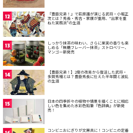
『豊臣兄弟！』で萩原護が演じる武将・小堀正
12
次とは？秀長・秀吉・家康が重用、“出家を重
ねた実務派”の生涯
しっかり抹茶の味わい、さらに果実の香りも楽
13
しめる「無糖フレーバー抹茶」ストロベリー、
マンゴー新発売
【豊臣兄弟！】2度の改易から復活した武将・
14
多賀秀種とは？豊臣秀長に仕えた半年間と波乱
の生涯
日本の四季折々の植物や情景を描くことに相応
15
しい色を集めた水彩色鉛筆『色辞典』が新発
売！
コンビニおにぎりが文房具に！コンビニの定番