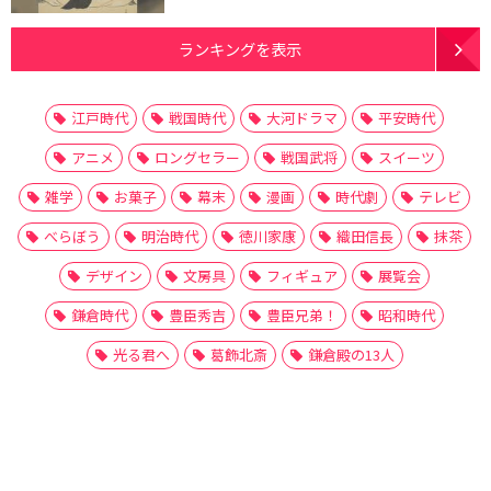
ランキングを表示
江戸時代
戦国時代
大河ドラマ
平安時代
アニメ
ロングセラー
戦国武将
スイーツ
雑学
お菓子
幕末
漫画
時代劇
テレビ
べらぼう
明治時代
徳川家康
織田信長
抹茶
デザイン
文房具
フィギュア
展覧会
鎌倉時代
豊臣秀吉
豊臣兄弟！
昭和時代
光る君へ
葛飾北斎
鎌倉殿の13人