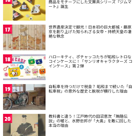
16
商品をモチーフにした文房具シリーズ『ジムマ
ート』誕生
世界遺産決定で脚光！日本初の巨大都城・藤原
17
京を創り上げた知られざる女帝・持統天皇の凄
絶な執念
ハローキティ、ポチャッコたちが昭和レトロな
18
コインケースに！「サンリオキャラクターズ コ
インケース」第２弾
自転車を持つだけで税金？ 昭和まで続いた「自
19
転車税」の意外な歴史と脱税が横行した理由
教科書と違う！江戸時代の田沼意次「賄賂伝
20
説」の嘘と、水野忠邦が「大奥」を敵に回した
本当の理由