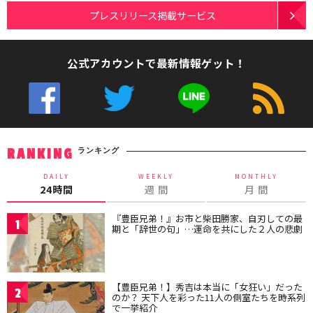
プレスリリース掲載サービス
公式アカウントで最新情報ゲット！
ランキング
RANKING
DAILY
WEEKLY
MONTHLY
24時間
週 間
月 間
『豊臣兄弟！』お市と柴田勝家、自刃しての最
1
期と「辞世の句」…運命を共にした２人の悲劇
【豊臣兄弟！】秀吉は本当に「女狂い」だった
2
のか？ 天下人を彩った11人の側室たちを時系列
で一挙紹介