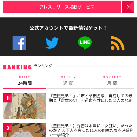
プレスリリース掲載サービス
公式アカウントで最新情報ゲット！
ランキング
RANKING
DAILY
WEEKLY
MONTHLY
24時間
週 間
月 間
『豊臣兄弟！』お市と柴田勝家、自刃しての最
1
期と「辞世の句」…運命を共にした２人の悲劇
【豊臣兄弟！】秀吉は本当に「女狂い」だった
2
のか？ 天下人を彩った11人の側室たちを時系列
で一挙紹介