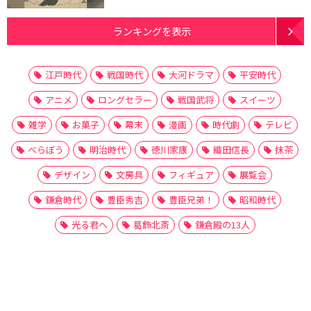
ランキングを表示
江戸時代
戦国時代
大河ドラマ
平安時代
アニメ
ロングセラー
戦国武将
スイーツ
雑学
お菓子
幕末
漫画
時代劇
テレビ
べらぼう
明治時代
徳川家康
織田信長
抹茶
デザイン
文房具
フィギュア
展覧会
鎌倉時代
豊臣秀吉
豊臣兄弟！
昭和時代
光る君へ
葛飾北斎
鎌倉殿の13人