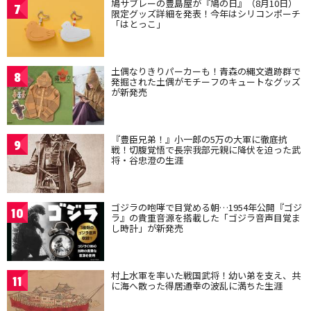
鳩サブレーの豊島屋が『鳩の日』（8月10日）
7
限定グッズ詳細を発表！今年はシリコンポーチ
「はとっこ」
土偶なりきりパーカーも！青森の縄文遺跡群で
8
発掘された土偶がモチーフのキュートなグッズ
が新発売
『豊臣兄弟！』小一郎の5万の大軍に徹底抗
9
戦！切腹覚悟で長宗我部元親に降伏を迫った武
将・谷忠澄の生涯
ゴジラの咆哮で目覚める朝…1954年公開『ゴジ
10
ラ』の貴重音源を搭載した「ゴジラ音声目覚ま
し時計」が新発売
村上水軍を率いた戦国武将！幼い弟を支え、共
11
に海へ散った得居通幸の波乱に満ちた生涯