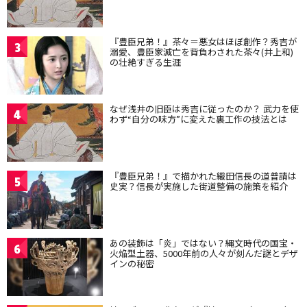
『豊臣兄弟！』茶々＝悪女はほぼ創作？秀吉が
3
溺愛、豊臣家滅亡を背負わされた茶々(井上和)
の壮絶すぎる生涯
なぜ浅井の旧臣は秀吉に従ったのか？ 武力を使
4
わず“自分の味方”に変えた裏工作の技法とは
『豊臣兄弟！』で描かれた織田信長の道普請は
5
史実？信長が実施した街道整備の施策を紹介
あの装飾は「炎」ではない？縄文時代の国宝・
6
火焔型土器、5000年前の人々が刻んだ謎とデザ
インの秘密