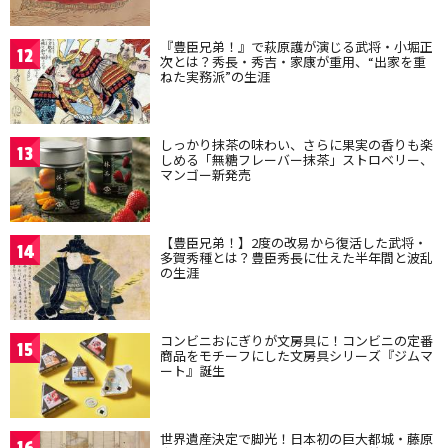
『豊臣兄弟！』で萩原護が演じる武将・小堀正
12
次とは？秀長・秀吉・家康が重用、“出家を重
ねた実務派”の生涯
しっかり抹茶の味わい、さらに果実の香りも楽
13
しめる「無糖フレーバー抹茶」ストロベリー、
マンゴー新発売
【豊臣兄弟！】2度の改易から復活した武将・
14
多賀秀種とは？豊臣秀長に仕えた半年間と波乱
の生涯
コンビニおにぎりが文房具に！コンビニの定番
15
商品をモチーフにした文房具シリーズ『ジムマ
ート』誕生
世界遺産決定で脚光！日本初の巨大都城・藤原