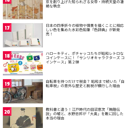
16
京を創り上げた知られざる女帝・持統天皇の凄
絶な執念
日本の四季折々の植物や情景を描くことに相応
17
しい色を集めた水彩色鉛筆『色辞典』が新発
売！
ハローキティ、ポチャッコたちが昭和レトロな
18
コインケースに！「サンリオキャラクターズ コ
インケース」第２弾
自転車を持つだけで税金？ 昭和まで続いた「自
19
転車税」の意外な歴史と脱税が横行した理由
教科書と違う！江戸時代の田沼意次「賄賂伝
20
説」の嘘と、水野忠邦が「大奥」を敵に回した
本当の理由