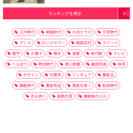
ランキングを表示
江戸時代
戦国時代
大河ドラマ
平安時代
アニメ
ロングセラー
戦国武将
スイーツ
雑学
お菓子
幕末
漫画
時代劇
テレビ
べらぼう
明治時代
徳川家康
織田信長
抹茶
デザイン
文房具
フィギュア
展覧会
鎌倉時代
豊臣秀吉
豊臣兄弟！
昭和時代
光る君へ
葛飾北斎
鎌倉殿の13人