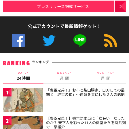
プレスリリース掲載サービス
公式アカウントで最新情報ゲット！
ランキング
RANKING
DAILY
WEEKLY
MONTHLY
24時間
週 間
月 間
『豊臣兄弟！』お市と柴田勝家、自刃しての最
1
期と「辞世の句」…運命を共にした２人の悲劇
【豊臣兄弟！】秀吉は本当に「女狂い」だった
2
のか？ 天下人を彩った11人の側室たちを時系列
で一挙紹介