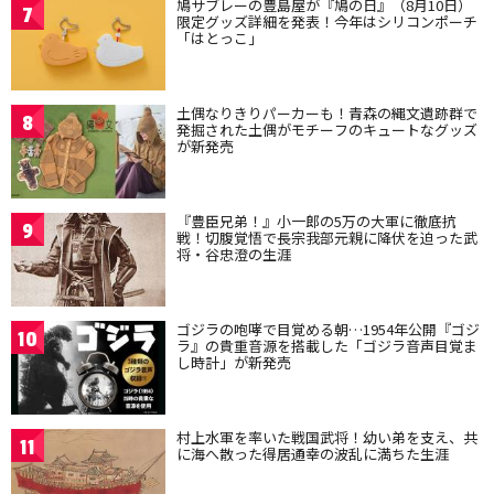
鳩サブレーの豊島屋が『鳩の日』（8月10日）
7
限定グッズ詳細を発表！今年はシリコンポーチ
「はとっこ」
土偶なりきりパーカーも！青森の縄文遺跡群で
8
発掘された土偶がモチーフのキュートなグッズ
が新発売
『豊臣兄弟！』小一郎の5万の大軍に徹底抗
9
戦！切腹覚悟で長宗我部元親に降伏を迫った武
将・谷忠澄の生涯
ゴジラの咆哮で目覚める朝…1954年公開『ゴジ
10
ラ』の貴重音源を搭載した「ゴジラ音声目覚ま
し時計」が新発売
村上水軍を率いた戦国武将！幼い弟を支え、共
11
に海へ散った得居通幸の波乱に満ちた生涯