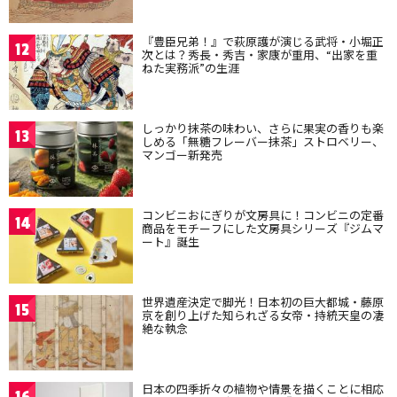
『豊臣兄弟！』で萩原護が演じる武将・小堀正
12
次とは？秀長・秀吉・家康が重用、“出家を重
ねた実務派”の生涯
しっかり抹茶の味わい、さらに果実の香りも楽
13
しめる「無糖フレーバー抹茶」ストロベリー、
マンゴー新発売
コンビニおにぎりが文房具に！コンビニの定番
14
商品をモチーフにした文房具シリーズ『ジムマ
ート』誕生
世界遺産決定で脚光！日本初の巨大都城・藤原
15
京を創り上げた知られざる女帝・持統天皇の凄
絶な執念
日本の四季折々の植物や情景を描くことに相応