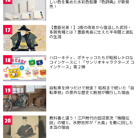
16
しい色を集めた水彩色鉛筆『色辞典』が新発
売！
【豊臣兄弟！】2度の改易から復活した武将・
17
多賀秀種とは？豊臣秀長に仕えた半年間と波乱
の生涯
ハローキティ、ポチャッコたちが昭和レトロな
18
コインケースに！「サンリオキャラクターズ コ
インケース」第２弾
自転車を持つだけで税金？ 昭和まで続いた「自
19
転車税」の意外な歴史と脱税が横行した理由
教科書と違う！江戸時代の田沼意次「賄賂伝
20
説」の嘘と、水野忠邦が「大奥」を敵に回した
本当の理由