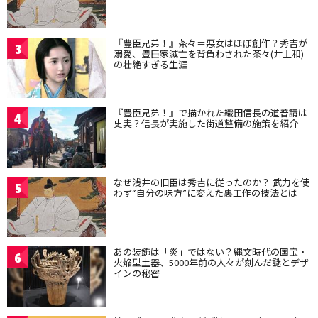
『豊臣兄弟！』茶々＝悪女はほぼ創作？秀吉が
3
溺愛、豊臣家滅亡を背負わされた茶々(井上和)
の壮絶すぎる生涯
『豊臣兄弟！』で描かれた織田信長の道普請は
4
史実？信長が実施した街道整備の施策を紹介
なぜ浅井の旧臣は秀吉に従ったのか？ 武力を使
5
わず“自分の味方”に変えた裏工作の技法とは
あの装飾は「炎」ではない？縄文時代の国宝・
6
火焔型土器、5000年前の人々が刻んだ謎とデザ
インの秘密