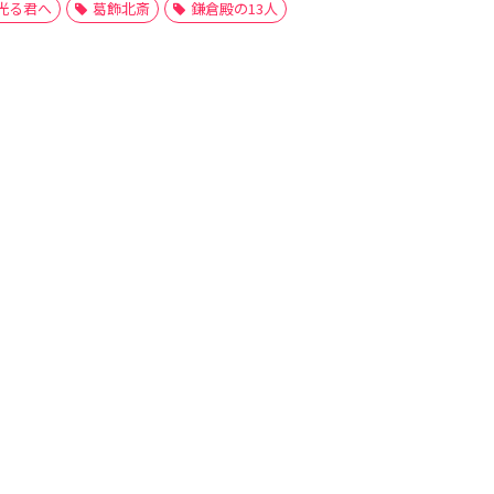
光る君へ
葛飾北斎
鎌倉殿の13人