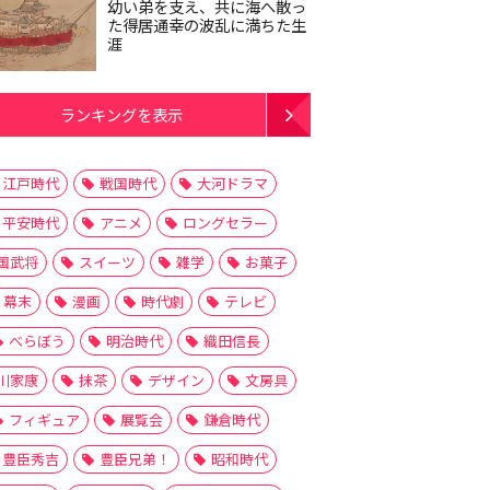
幼い弟を支え、共に海へ散っ
た得居通幸の波乱に満ちた生
涯
ランキングを表示
江戸時代
戦国時代
大河ドラマ
平安時代
アニメ
ロングセラー
国武将
スイーツ
雑学
お菓子
幕末
漫画
時代劇
テレビ
べらぼう
明治時代
織田信長
川家康
抹茶
デザイン
文房具
フィギュア
展覧会
鎌倉時代
豊臣秀吉
豊臣兄弟！
昭和時代