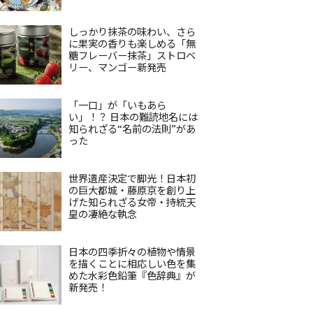
しっかり抹茶の味わい、さら
に果実の香りも楽しめる「無
糖フレーバー抹茶」ストロベ
リー、マンゴー新発売
「一口」が「いもあら
い」！？ 日本の難読地名には
知られざる“名前の法則”があ
った
世界遺産決定で脚光！日本初
の巨大都城・藤原京を創り上
げた知られざる女帝・持統天
皇の凄絶な執念
日本の四季折々の植物や情景
を描くことに相応しい色を集
めた水彩色鉛筆『色辞典』が
新発売！