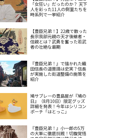
「女狂い」だったのか？ 天下
人を彩った11人の側室たちを
時系列で一挙紹介
【豊臣兄弟！】22歳で散った
長宗我部元親の天才後継者・
信親とは？武勇を奮った若武
者の壮絶な最期
『豊臣兄弟！』で描かれた織
田信長の道普請は史実？信長
が実施した街道整備の施策を
紹介
鳩サブレーの豊島屋が『鳩の
日』（8月10日）限定グッズ
詳細を発表！今年はシリコン
ポーチ「はとっこ」
『豊臣兄弟！』小一郎の5万
の大軍に徹底抗戦！切腹覚悟