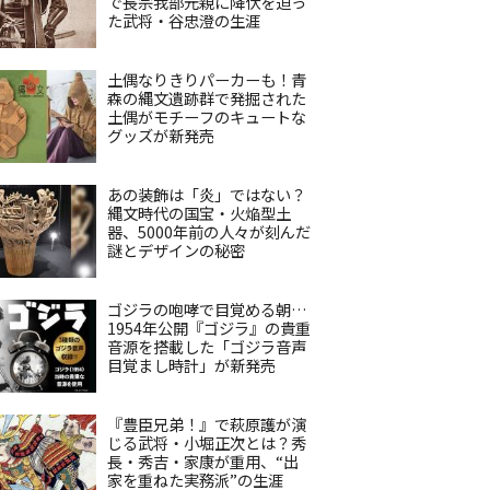
で長宗我部元親に降伏を迫っ
た武将・谷忠澄の生涯
土偶なりきりパーカーも！青
森の縄文遺跡群で発掘された
土偶がモチーフのキュートな
グッズが新発売
あの装飾は「炎」ではない？
縄文時代の国宝・火焔型土
器、5000年前の人々が刻んだ
謎とデザインの秘密
ゴジラの咆哮で目覚める朝…
1954年公開『ゴジラ』の貴重
音源を搭載した「ゴジラ音声
目覚まし時計」が新発売
『豊臣兄弟！』で萩原護が演
じる武将・小堀正次とは？秀
長・秀吉・家康が重用、“出
家を重ねた実務派”の生涯