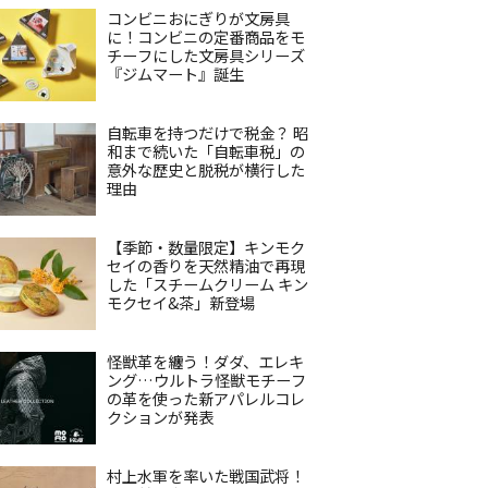
コンビニおにぎりが文房具
に！コンビニの定番商品をモ
チーフにした文房具シリーズ
『ジムマート』誕生
自転車を持つだけで税金？ 昭
和まで続いた「自転車税」の
意外な歴史と脱税が横行した
理由
【季節・数量限定】キンモク
セイの香りを天然精油で再現
した「スチームクリーム キン
モクセイ&茶」新登場
怪獣革を纏う！ダダ、エレキ
ング…ウルトラ怪獣モチーフ
の革を使った新アパレルコレ
クションが発表
村上水軍を率いた戦国武将！