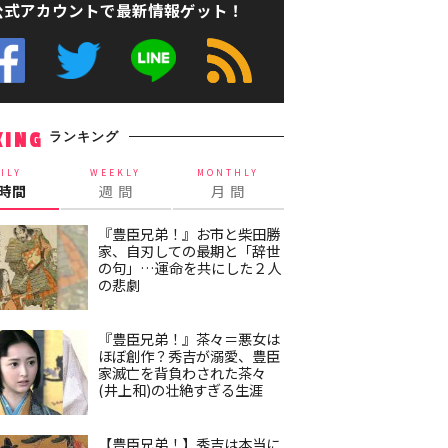
公式アカウントで最新情報ゲット！
ランキング
KING
ILY
WEEKLY
MONTHLY
4時間
週 間
月 間
『豊臣兄弟！』お市と柴田勝
家、自刃しての最期と「辞世
の句」…運命を共にした２人
の悲劇
『豊臣兄弟！』茶々＝悪女は
ほぼ創作？秀吉が溺愛、豊臣
家滅亡を背負わされた茶々
(井上和)の壮絶すぎる生涯
【豊臣兄弟！】秀吉は本当に