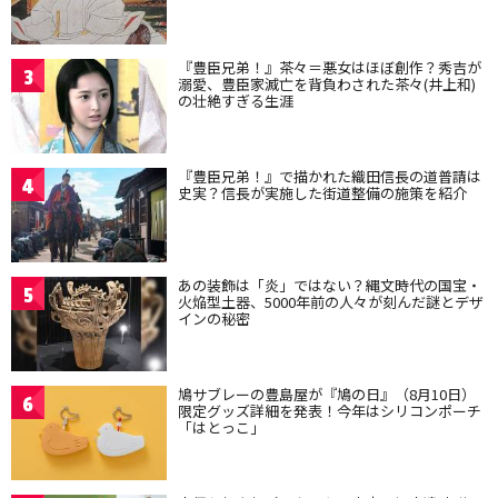
『豊臣兄弟！』茶々＝悪女はほぼ創作？秀吉が
3
溺愛、豊臣家滅亡を背負わされた茶々(井上和)
の壮絶すぎる生涯
『豊臣兄弟！』で描かれた織田信長の道普請は
4
史実？信長が実施した街道整備の施策を紹介
あの装飾は「炎」ではない？縄文時代の国宝・
5
火焔型土器、5000年前の人々が刻んだ謎とデザ
インの秘密
鳩サブレーの豊島屋が『鳩の日』（8月10日）
6
限定グッズ詳細を発表！今年はシリコンポーチ
「はとっこ」