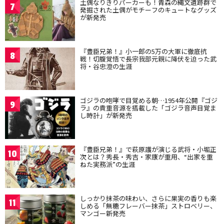
土偶なりきりパーカーも！青森の縄文遺跡群で
7
発掘された土偶がモチーフのキュートなグッズ
が新発売
『豊臣兄弟！』小一郎の5万の大軍に徹底抗
8
戦！切腹覚悟で長宗我部元親に降伏を迫った武
将・谷忠澄の生涯
ゴジラの咆哮で目覚める朝…1954年公開『ゴジ
9
ラ』の貴重音源を搭載した「ゴジラ音声目覚ま
し時計」が新発売
『豊臣兄弟！』で萩原護が演じる武将・小堀正
10
次とは？秀長・秀吉・家康が重用、“出家を重
ねた実務派”の生涯
しっかり抹茶の味わい、さらに果実の香りも楽
11
しめる「無糖フレーバー抹茶」ストロベリー、
マンゴー新発売