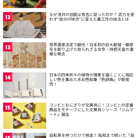
なぜ浅井の旧臣は秀吉に従ったのか？ 武力を使
12
わず“自分の味方”に変えた裏工作の技法とは
世界遺産決定で脚光！日本初の巨大都城・藤原
13
京を創り上げた知られざる女帝・持統天皇の凄
絶な執念
日本の四季折々の植物や情景を描くことに相応
14
しい色を集めた水彩色鉛筆『色辞典』が新発
売！
コンビニおにぎりが文房具に！コンビニの定番
15
商品をモチーフにした文房具シリーズ『ジムマ
ート』誕生
自転車を持つだけで税金？ 昭和まで続いた「自