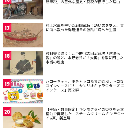
16
転車税」の意外な歴史と脱税が横行した理由
村上水軍を率いた戦国武将！幼い弟を支え、共
17
に海へ散った得居通幸の波乱に満ちた生涯
教科書と違う！江戸時代の田沼意次「賄賂伝
18
説」の嘘と、水野忠邦が「大奥」を敵に回した
本当の理由
ハローキティ、ポチャッコたちが昭和レトロな
19
コインケースに！「サンリオキャラクターズ コ
インケース」第２弾
【季節・数量限定】キンモクセイの香りを天然
20
精油で再現した「スチームクリーム キンモクセ
イ&茶」新登場