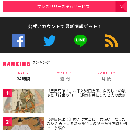
プレスリリース掲載サービス
公式アカウントで最新情報ゲット！
ランキング
RANKING
DAILY
WEEKLY
MONTHLY
24時間
週 間
月 間
『豊臣兄弟！』お市と柴田勝家、自刃しての最
1
期と「辞世の句」…運命を共にした２人の悲劇
【豊臣兄弟！】秀吉は本当に「女狂い」だった
2
のか？ 天下人を彩った11人の側室たちを時系列
で一挙紹介