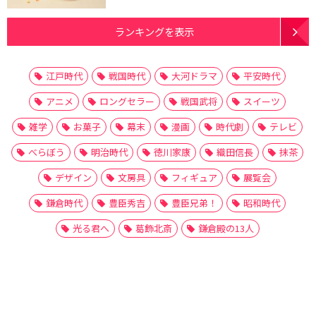
ランキングを表示
江戸時代
戦国時代
大河ドラマ
平安時代
アニメ
ロングセラー
戦国武将
スイーツ
雑学
お菓子
幕末
漫画
時代劇
テレビ
べらぼう
明治時代
徳川家康
織田信長
抹茶
デザイン
文房具
フィギュア
展覧会
鎌倉時代
豊臣秀吉
豊臣兄弟！
昭和時代
光る君へ
葛飾北斎
鎌倉殿の13人