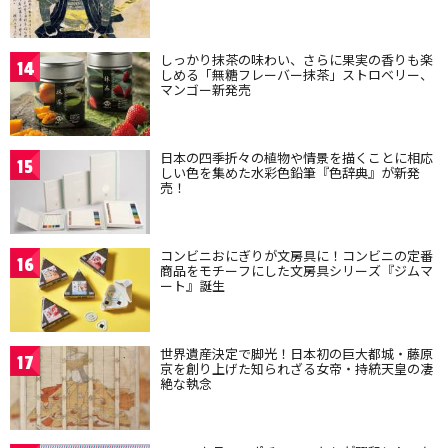
しっかり抹茶の味わい、さらに果実の香りも楽
14
しめる「無糖フレーバー抹茶」ストロベリー、
マンゴー新発売
日本の四季折々の植物や情景を描くことに相応
15
しい色を集めた水彩色鉛筆『色辞典』が新発
売！
コンビニおにぎりが文房具に！コンビニの定番
16
商品をモチーフにした文房具シリーズ『ジムマ
ート』誕生
世界遺産決定で脚光！日本初の巨大都城・藤原
17
京を創り上げた知られざる女帝・持統天皇の凄
絶な執念