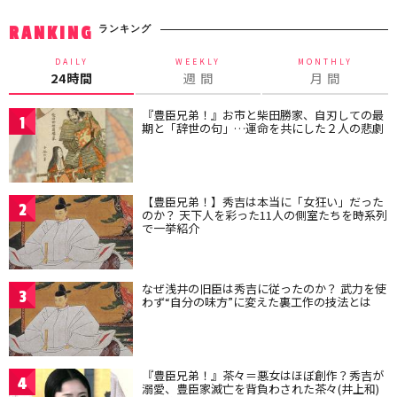
ランキング
RANKING
DAILY
WEEKLY
MONTHLY
24時間
週 間
月 間
『豊臣兄弟！』お市と柴田勝家、自刃しての最
1
期と「辞世の句」…運命を共にした２人の悲劇
【豊臣兄弟！】秀吉は本当に「女狂い」だった
2
のか？ 天下人を彩った11人の側室たちを時系列
で一挙紹介
なぜ浅井の旧臣は秀吉に従ったのか？ 武力を使
3
わず“自分の味方”に変えた裏工作の技法とは
『豊臣兄弟！』茶々＝悪女はほぼ創作？秀吉が
4
溺愛、豊臣家滅亡を背負わされた茶々(井上和)