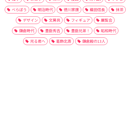
べらぼう
明治時代
徳川家康
織田信長
抹茶
デザイン
文房具
フィギュア
展覧会
鎌倉時代
豊臣秀吉
豊臣兄弟！
昭和時代
光る君へ
葛飾北斎
鎌倉殿の13人