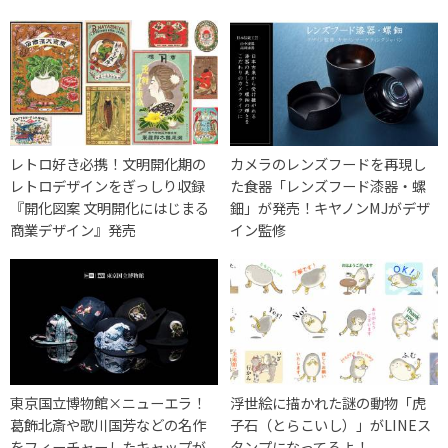
レトロ好き必携！文明開化期の
カメラのレンズフードを再現し
レトロデザインをぎっしり収録
た食器「レンズフード漆器・螺
『開化図案 文明開化にはじまる
鈿」が発売！キヤノンMJがデザ
商業デザイン』発売
イン監修
東京国立博物館×ニューエラ！
浮世絵に描かれた謎の動物「虎
葛飾北斎や歌川国芳などの名作
子石（とらこいし）」がLINEス
をフィーチャーしたキャップが
タンプになってるよ！