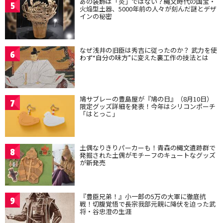
あの装飾は「炎」ではない？縄文時代の国宝・
5
火焔型土器、5000年前の人々が刻んだ謎とデザ
インの秘密
なぜ浅井の旧臣は秀吉に従ったのか？ 武力を使
6
わず“自分の味方”に変えた裏工作の技法とは
鳩サブレーの豊島屋が『鳩の日』（8月10日）
7
限定グッズ詳細を発表！今年はシリコンポーチ
「はとっこ」
土偶なりきりパーカーも！青森の縄文遺跡群で
8
発掘された土偶がモチーフのキュートなグッズ
が新発売
『豊臣兄弟！』小一郎の5万の大軍に徹底抗
9
戦！切腹覚悟で長宗我部元親に降伏を迫った武
将・谷忠澄の生涯