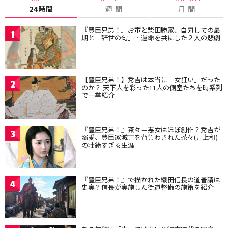
24時間
週 間
月 間
『豊臣兄弟！』お市と柴田勝家、自刃しての最
1
期と「辞世の句」…運命を共にした２人の悲劇
【豊臣兄弟！】秀吉は本当に「女狂い」だった
2
のか？ 天下人を彩った11人の側室たちを時系列
で一挙紹介
『豊臣兄弟！』茶々＝悪女はほぼ創作？秀吉が
3
溺愛、豊臣家滅亡を背負わされた茶々(井上和)
の壮絶すぎる生涯
『豊臣兄弟！』で描かれた織田信長の道普請は
4
史実？信長が実施した街道整備の施策を紹介