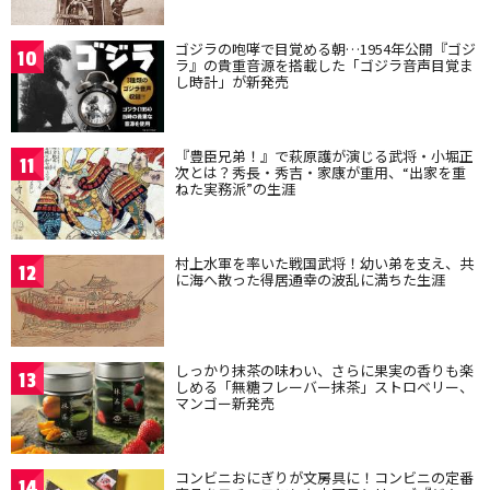
ゴジラの咆哮で目覚める朝…1954年公開『ゴジ
10
ラ』の貴重音源を搭載した「ゴジラ音声目覚ま
し時計」が新発売
『豊臣兄弟！』で萩原護が演じる武将・小堀正
11
次とは？秀長・秀吉・家康が重用、“出家を重
ねた実務派”の生涯
村上水軍を率いた戦国武将！幼い弟を支え、共
12
に海へ散った得居通幸の波乱に満ちた生涯
しっかり抹茶の味わい、さらに果実の香りも楽
13
しめる「無糖フレーバー抹茶」ストロベリー、
マンゴー新発売
コンビニおにぎりが文房具に！コンビニの定番
14