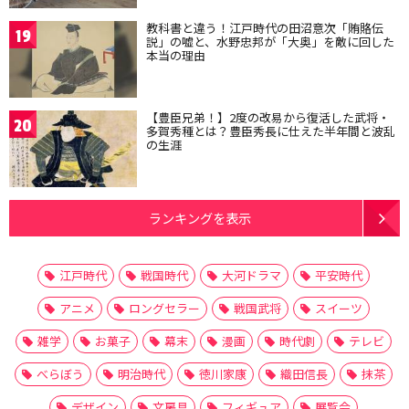
教科書と違う！江戸時代の田沼意次「賄賂伝
19
説」の嘘と、水野忠邦が「大奥」を敵に回した
本当の理由
【豊臣兄弟！】2度の改易から復活した武将・
20
多賀秀種とは？豊臣秀長に仕えた半年間と波乱
の生涯
ランキングを表示
江戸時代
戦国時代
大河ドラマ
平安時代
アニメ
ロングセラー
戦国武将
スイーツ
雑学
お菓子
幕末
漫画
時代劇
テレビ
べらぼう
明治時代
徳川家康
織田信長
抹茶
デザイン
文房具
フィギュア
展覧会