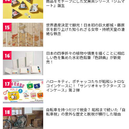
商品をモチーフにした文房具シリーズ『ジムマ
ート』誕生
世界遺産決定で脚光！日本初の巨大都城・藤原
15
京を創り上げた知られざる女帝・持統天皇の凄
絶な執念
日本の四季折々の植物や情景を描くことに相応
16
しい色を集めた水彩色鉛筆『色辞典』が新発
売！
ハローキティ、ポチャッコたちが昭和レトロな
17
コインケースに！「サンリオキャラクターズ コ
インケース」第２弾
自転車を持つだけで税金？ 昭和まで続いた「自
18
転車税」の意外な歴史と脱税が横行した理由