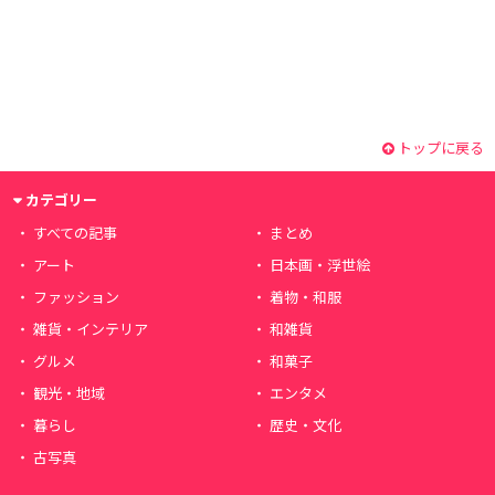
トップに戻る
カテゴリー
すべての記事
まとめ
アート
日本画・浮世絵
ファッション
着物・和服
雑貨・インテリア
和雑貨
グルメ
和菓子
観光・地域
エンタメ
暮らし
歴史・文化
古写真