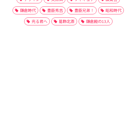
鎌倉時代
豊臣秀吉
豊臣兄弟！
昭和時代
光る君へ
葛飾北斎
鎌倉殿の13人