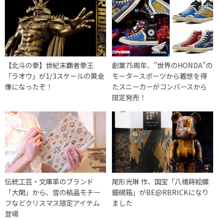
【北斗の拳】世紀末覇者拳王
創業75周年、”世界のHONDA”の
「ラオウ」が1/3スケールの黄金
モータースポーツから着想を得
像になったぞ！
たスニーカーがコンバースから
限定発売！
伝統工芸・文庫革のブランド
尾形光琳 作、国宝「八橋蒔絵螺
「大関」から、雪の結晶モチー
鈿硯箱」がBE@RBRICKになり
フなどクリスマス限定アイテム
ました
登場