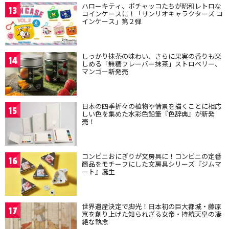
ハローキティ、ポチャッコたちが昭和レトロな
13
コインケースに！「サンリオキャラクターズ コ
インケース」第２弾
しっかり抹茶の味わい、さらに果実の香りも楽
14
しめる「無糖フレーバー抹茶」ストロベリー、
マンゴー新発売
日本の四季折々の植物や情景を描くことに相応
15
しい色を集めた水彩色鉛筆『色辞典』が新発
売！
コンビニおにぎりが文房具に！コンビニの定番
16
商品をモチーフにした文房具シリーズ『ジムマ
ート』誕生
世界遺産決定で脚光！日本初の巨大都城・藤原
17
京を創り上げた知られざる女帝・持統天皇の凄
絶な執念