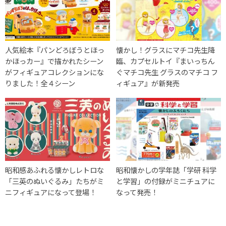
人気絵本『パンどろぼうとほっ
懐かし！グラスにマチコ先生降
かほっカー』で描かれたシーン
臨、カプセルトイ『まいっちん
がフィギュアコレクションにな
ぐマチコ先生 グラスのマチコ フ
りました！全４シーン
ィギュア』が新発売
昭和感あふれる懐かしレトロな
昭和懐かしの学年誌「学研 科学
「三英のぬいぐるみ」たちがミ
と学習」の付録がミニチュアに
ニフィギュアになって登場！
なって発売！