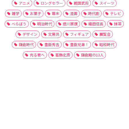
アニメ
ロングセラー
戦国武将
スイーツ
雑学
お菓子
幕末
漫画
時代劇
テレビ
べらぼう
明治時代
徳川家康
織田信長
抹茶
デザイン
文房具
フィギュア
展覧会
鎌倉時代
豊臣秀吉
豊臣兄弟！
昭和時代
光る君へ
葛飾北斎
鎌倉殿の13人