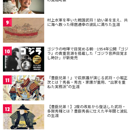
村上水軍を率いた戦国武将！幼い弟を支え、共
9
に海へ散った得居通幸の波乱に満ちた生涯
ゴジラの咆哮で目覚める朝…1954年公開『ゴジ
10
ラ』の貴重音源を搭載した「ゴジラ音声目覚ま
し時計」が新発売
『豊臣兄弟！』で萩原護が演じる武将・小堀正
11
次とは？秀長・秀吉・家康が重用、“出家を重
ねた実務派”の生涯
【豊臣兄弟！】2度の改易から復活した武将・
12
多賀秀種とは？豊臣秀長に仕えた半年間と波乱
の生涯