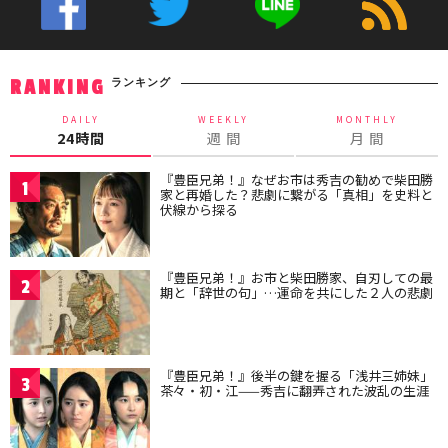
ランキング
RANKING
DAILY
WEEKLY
MONTHLY
24時間
週 間
月 間
『豊臣兄弟！』なぜお市は秀吉の勧めで柴田勝
1
家と再婚した？悲劇に繋がる「真相」を史料と
伏線から探る
『豊臣兄弟！』お市と柴田勝家、自刃しての最
2
期と「辞世の句」…運命を共にした２人の悲劇
『豊臣兄弟！』後半の鍵を握る「浅井三姉妹」
3
茶々・初・江——秀吉に翻弄された波乱の生涯