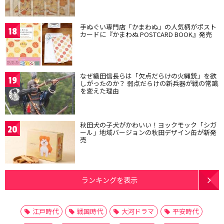
手ぬぐい専門店「かまわぬ」の人気柄がポスト
18
カードに『かまわぬ POSTCARD BOOK』発売
なぜ織田信長らは「欠点だらけの火縄銃」を欲
19
しがったのか？ 弱点だらけの新兵器が戦の常識
を変えた理由
秋田犬の子犬がかわいい！ヨックモック「シガ
20
ール」地域バージョンの秋田デザイン缶が新発
売
ランキングを表示
江戸時代
戦国時代
大河ドラマ
平安時代