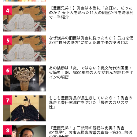
【豊臣兄弟！】秀吉は本当に「女狂い」だった
4
のか？ 天下人を彩った11人の側室たちを時系列
で一挙紹介
なぜ浅井の旧臣は秀吉に従ったのか？ 武力を使
5
わず“自分の味方”に変えた裏工作の技法とは
あの装飾は「炎」ではない？縄文時代の国宝・
6
火焔型土器、5000年前の人々が刻んだ謎とデザ
インの秘密
もしも豊臣秀長が長生きしていたら…？秀吉の
7
暴走と豊臣家滅亡を防げた「最強のカリスマ
性」
『豊臣兄弟！』三法師の誘拐は史実？秀吉
8
の“暴挙”、お市＆勝家再婚の真意…第30回放送
の真相考察