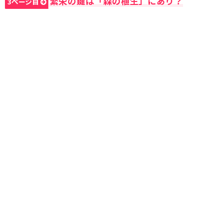
繁栄の鍵は「森の植生」にあり？
3ページ目