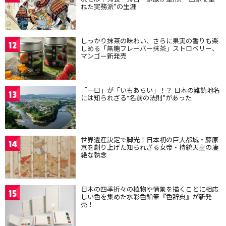
ねた実務派”の生涯
しっかり抹茶の味わい、さらに果実の香りも楽
12
しめる「無糖フレーバー抹茶」ストロベリー、
マンゴー新発売
「一口」が「いもあらい」！？ 日本の難読地名
13
には知られざる“名前の法則”があった
世界遺産決定で脚光！日本初の巨大都城・藤原
14
京を創り上げた知られざる女帝・持統天皇の凄
絶な執念
日本の四季折々の植物や情景を描くことに相応
15
しい色を集めた水彩色鉛筆『色辞典』が新発
売！