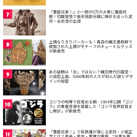
『豊臣兄弟！』小一郎の5万の大軍に徹底抗
7
戦！切腹覚悟で長宗我部元親に降伏を迫った武
将・谷忠澄の生涯
土偶なりきりパーカーも！青森の縄文遺跡群で
8
発掘された土偶がモチーフのキュートなグッズ
が新発売
あの装飾は「炎」ではない？縄文時代の国宝・
9
火焔型土器、5000年前の人々が刻んだ謎とデザ
インの秘密
ゴジラの咆哮で目覚める朝…1954年公開『ゴジ
10
ラ』の貴重音源を搭載した「ゴジラ音声目覚ま
し時計」が新発売
『豊臣兄弟！』で萩原護が演じる武将・小堀正
11
次とは？秀長・秀吉・家康が重用、“出家を重