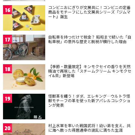
コンビニおにぎりが文房具に！コンビニの定番
16
商品をモチーフにした文房具シリーズ『ジムマ
ート』誕生
自転車を持つだけで税金？ 昭和まで続いた「自
17
転車税」の意外な歴史と脱税が横行した理由
【季節・数量限定】キンモクセイの香りを天然
18
精油で再現した「スチームクリーム キンモクセ
イ&茶」新登場
怪獣革を纏う！ダダ、エレキング…ウルトラ怪
19
獣モチーフの革を使った新アパレルコレクショ
ンが発表
村上水軍を率いた戦国武将！幼い弟を支え、共
20
に海へ散った得居通幸の波乱に満ちた生涯