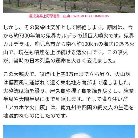
鹿児島県上野原遺跡 出典：WIKIMEDIA COMMONS
しかし、その繁栄は突如として断絶します。原因は、今
から約7300年前の鬼界カルデラの超巨大噴火です。鬼界
カルデラは、鹿児島市から南へ約100kmの海底にある火
山で、現在も噴煙を上げ続ける活火山です。この噴火
が、当時の日本列島の運命を大きく変えました。
この大噴火で、噴煙は上空3万mまで立ち昇り、火山灰
は偏西風に運ばれて遠く東北地方南部まで達しました。
火砕流は海を滑り、屋久島や種子島を焼き尽くし、薩摩
半島や大隅半島にまで到達します。そして降り注いだ
「アカホヤ火山灰」は、南九州や四国の縄文人の生活を
壊滅的なものにしたのです。