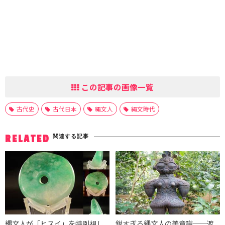
この記事の画像一覧
古代史
古代日本
縄文人
縄文時代
関連する記事
RELATED
縄文人が「ヒスイ」を特別視し
鋭すぎる縄文人の美意識──遮