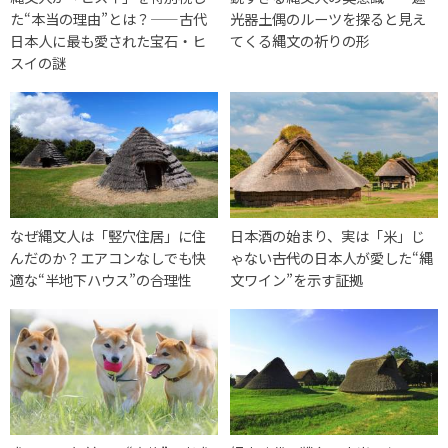
た“本当の理由”とは？——古代
光器土偶のルーツを探ると見え
日本人に最も愛された宝石・ヒ
てくる縄文の祈りの形
スイの謎
なぜ縄文人は「竪穴住居」に住
日本酒の始まり、実は「米」じ
んだのか？エアコンなしでも快
ゃない――古代の日本人が愛した“縄
適な“半地下ハウス”の合理性
文ワイン”を示す証拠