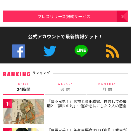
プレスリリース掲載サービス
公式アカウントで最新情報ゲット！
ランキング
RANKING
DAILY
WEEKLY
MONTHLY
24時間
週 間
月 間
『豊臣兄弟！』お市と柴田勝家、自刃しての最
1
期と「辞世の句」…運命を共にした２人の悲劇
『豊臣兄弟！』茶々＝悪女はほぼ創作？秀吉が