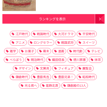
ランキングを表示
江戸時代
戦国時代
大河ドラマ
平安時代
アニメ
ロングセラー
戦国武将
スイーツ
雑学
お菓子
幕末
漫画
時代劇
テレビ
べらぼう
明治時代
織田信長
徳川家康
抹茶
デザイン
文房具
フィギュア
展覧会
鎌倉時代
豊臣秀吉
豊臣兄弟！
昭和時代
光る君へ
葛飾北斎
鎌倉殿の13人