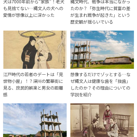
犬は7000年前から“家族”！老犬
縄文時代、戦争は本当になかっ
も見捨てない…縄文人の犬への
たのか？「弥生時代に貧富の差
愛情が想像以上に深かった
が生まれ戦争が起きた」という
歴史観が揺らいでいる
江戸時代の若者のデートは「見
想像するだけでゾッとする…な
世物小屋」！？――深川の繁華街に
ぜ縄文人は健康な歯を「抜歯」
見る、庶民的娯楽と男女の距離
したのか？その理由についての
感
学説を紹介