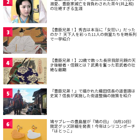
2
溺愛、豊臣家滅亡を背負わされた茶々(井上和)
の壮絶すぎる生涯
【豊臣兄弟！】秀吉は本当に「女狂い」だった
3
のか？ 天下人を彩った11人の側室たちを時系列
で一挙紹介
【豊臣兄弟！】22歳で散った長宗我部元親の天
4
才後継者・信親とは？武勇を奮った若武者の壮
絶な最期
『豊臣兄弟！』で描かれた織田信長の道普請は
5
史実？信長が実施した街道整備の施策を紹介
鳩サブレーの豊島屋が『鳩の日』（8月10日）
6
限定グッズ詳細を発表！今年はシリコンポーチ
「はとっこ」