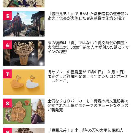
『豊臣兄弟！』で描かれた織田信長の道普請は
5
史実？信長が実施した街道整備の施策を紹介
あの装飾は「炎」ではない？縄文時代の国宝・
6
火焔型土器、5000年前の人々が刻んだ謎とデザ
インの秘密
鳩サブレーの豊島屋が『鳩の日』（8月10日）
7
限定グッズ詳細を発表！今年はシリコンポーチ
「はとっこ」
土偶なりきりパーカーも！青森の縄文遺跡群で
8
発掘された土偶がモチーフのキュートなグッズ
が新発売
『豊臣兄弟！』小一郎の5万の大軍に徹底抗
9