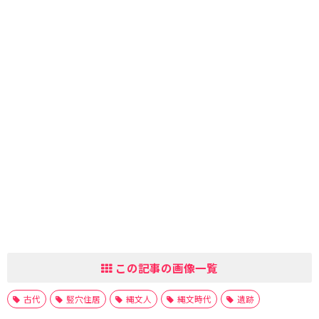
この記事の画像一覧
古代
竪穴住居
縄文人
縄文時代
遺跡