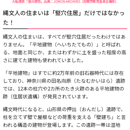
大船遺跡「復元建物」出典：JOMON ARCHIVES（函館市教育委員会撮影）
縄文人の住まいは「竪穴住居」だけではなかっ
た！
縄文人の住まいは、すべてが竪穴住居だったわけではあ
りません。「平地建物（へいちたてもの）」と呼ばれ
る、地面と同じか、またはわずかに土を盛った程度の高
さに建てた建物も使われていました。
「平地建物」はすでに約2万年前の旧石器時代には存在
しており、神奈川県の田名向原（たなむかいはら）遺跡
では、12本の柱穴や2カ所のたき火跡のある平地建物の
跡（住居状遺構）が発見されています。
縄文時代になると、山形県の押出（おんだし）遺跡で、
柱を立てず壁で屋根などの荷重を支える「壁建ち」と言
われる構造の建物が登場します。この遺跡一帯は湿地