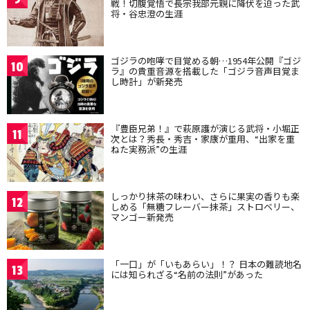
戦！切腹覚悟で長宗我部元親に降伏を迫った武
将・谷忠澄の生涯
ゴジラの咆哮で目覚める朝…1954年公開『ゴジ
10
ラ』の貴重音源を搭載した「ゴジラ音声目覚ま
し時計」が新発売
『豊臣兄弟！』で萩原護が演じる武将・小堀正
11
次とは？秀長・秀吉・家康が重用、“出家を重
ねた実務派”の生涯
しっかり抹茶の味わい、さらに果実の香りも楽
12
しめる「無糖フレーバー抹茶」ストロベリー、
マンゴー新発売
「一口」が「いもあらい」！？ 日本の難読地名
13
には知られざる“名前の法則”があった