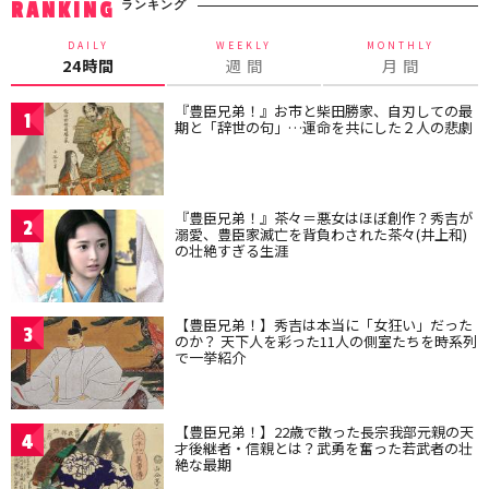
ランキング
RANKING
DAILY
WEEKLY
MONTHLY
24時間
週 間
月 間
『豊臣兄弟！』お市と柴田勝家、自刃しての最
1
期と「辞世の句」…運命を共にした２人の悲劇
『豊臣兄弟！』茶々＝悪女はほぼ創作？秀吉が
2
溺愛、豊臣家滅亡を背負わされた茶々(井上和)
の壮絶すぎる生涯
【豊臣兄弟！】秀吉は本当に「女狂い」だった
3
のか？ 天下人を彩った11人の側室たちを時系列
で一挙紹介
【豊臣兄弟！】22歳で散った長宗我部元親の天
4
才後継者・信親とは？武勇を奮った若武者の壮
絶な最期