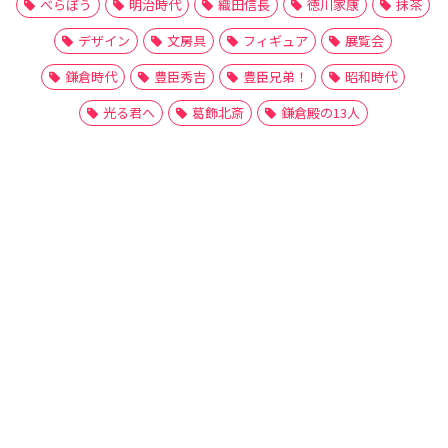
べらぼう
明治時代
織田信長
徳川家康
抹茶
デザイン
文房具
フィギュア
展覧会
鎌倉時代
豊臣秀吉
豊臣兄弟！
昭和時代
光る君へ
葛飾北斎
鎌倉殿の13人