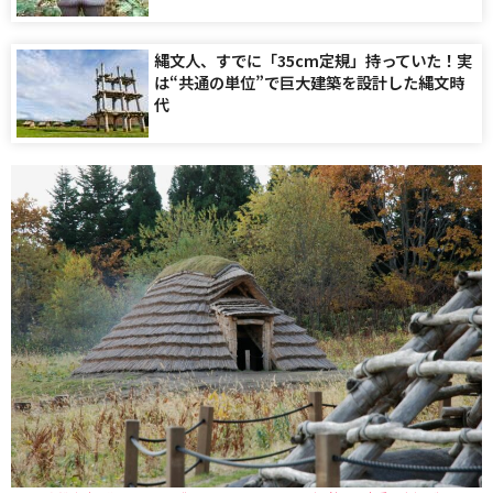
縄文人、すでに「35cm定規」持っていた！実
は“共通の単位”で巨大建築を設計した縄文時
代