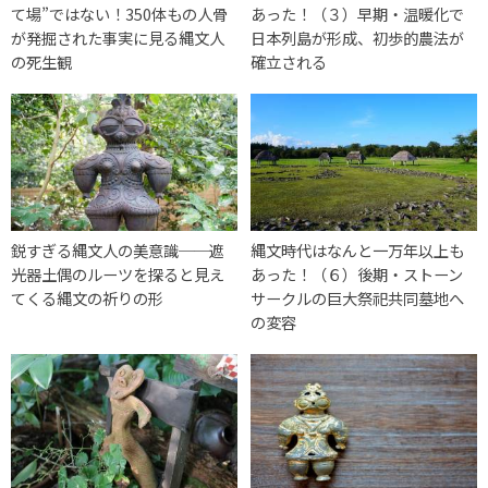
て場”ではない！350体もの人骨
あった！（３）早期・温暖化で
が発掘された事実に見る縄文人
日本列島が形成、初歩的農法が
の死生観
確立される
鋭すぎる縄文人の美意識──遮
縄文時代はなんと一万年以上も
光器土偶のルーツを探ると見え
あった！（６）後期・ストーン
てくる縄文の祈りの形
サークルの巨大祭祀共同墓地へ
の変容