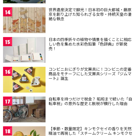
世界遺産決定で脚光！日本初の巨大都城・藤原
14
京を創り上げた知られざる女帝・持統天皇の凄
絶な執念
日本の四季折々の植物や情景を描くことに相応
15
しい色を集めた水彩色鉛筆『色辞典』が新発
売！
コンビニおにぎりが文房具に！コンビニの定番
16
商品をモチーフにした文房具シリーズ『ジムマ
ート』誕生
自転車を持つだけで税金？ 昭和まで続いた「自
17
転車税」の意外な歴史と脱税が横行した理由
【季節・数量限定】キンモクセイの香りを天然
18
精油で再現した「スチームクリーム キンモクセ