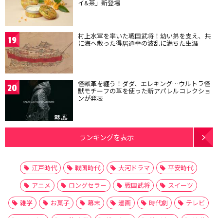
イ&茶」新登場
村上水軍を率いた戦国武将！幼い弟を支え、共
19
に海へ散った得居通幸の波乱に満ちた生涯
怪獣革を纏う！ダダ、エレキング…ウルトラ怪
20
獣モチーフの革を使った新アパレルコレクショ
ンが発表
ランキングを表示
江戸時代
戦国時代
大河ドラマ
平安時代
アニメ
ロングセラー
戦国武将
スイーツ
雑学
お菓子
幕末
漫画
時代劇
テレビ