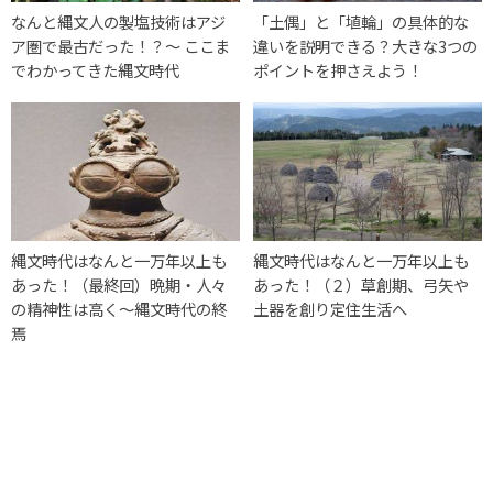
なんと縄文人の製塩技術はアジ
「土偶」と「埴輪」の具体的な
ア圏で最古だった！？〜 ここま
違いを説明できる？大きな3つの
でわかってきた縄文時代
ポイントを押さえよう！
縄文時代はなんと一万年以上も
縄文時代はなんと一万年以上も
あった！（最終回）晩期・人々
あった！（２）草創期、弓矢や
の精神性は高く〜縄文時代の終
土器を創り定住生活へ
焉