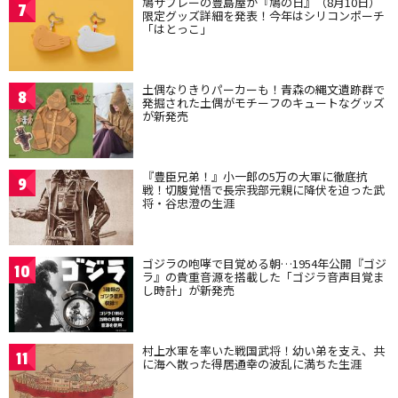
鳩サブレーの豊島屋が『鳩の日』（8月10日）
7
限定グッズ詳細を発表！今年はシリコンポーチ
「はとっこ」
土偶なりきりパーカーも！青森の縄文遺跡群で
8
発掘された土偶がモチーフのキュートなグッズ
が新発売
『豊臣兄弟！』小一郎の5万の大軍に徹底抗
9
戦！切腹覚悟で長宗我部元親に降伏を迫った武
将・谷忠澄の生涯
ゴジラの咆哮で目覚める朝…1954年公開『ゴジ
10
ラ』の貴重音源を搭載した「ゴジラ音声目覚ま
し時計」が新発売
村上水軍を率いた戦国武将！幼い弟を支え、共
11
に海へ散った得居通幸の波乱に満ちた生涯