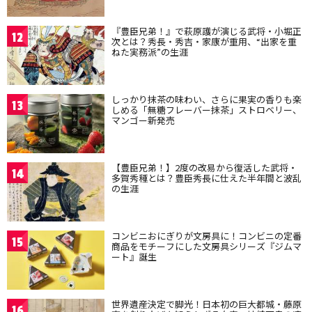
『豊臣兄弟！』で萩原護が演じる武将・小堀正
12
次とは？秀長・秀吉・家康が重用、“出家を重
ねた実務派”の生涯
しっかり抹茶の味わい、さらに果実の香りも楽
13
しめる「無糖フレーバー抹茶」ストロベリー、
マンゴー新発売
【豊臣兄弟！】2度の改易から復活した武将・
14
多賀秀種とは？豊臣秀長に仕えた半年間と波乱
の生涯
コンビニおにぎりが文房具に！コンビニの定番
15
商品をモチーフにした文房具シリーズ『ジムマ
ート』誕生
世界遺産決定で脚光！日本初の巨大都城・藤原
16