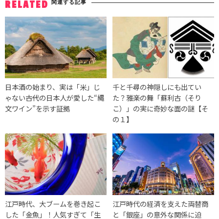
関連する記事
RELATED
日本酒の始まり、実は「米」じ
千と千尋の神隠しにも出てい
ゃない――古代の日本人が愛した“縄
た？雅楽の舞「蘇利古（そり
文ワイン”を示す証拠
こ）」の実に奇妙な面の謎【そ
の１】
江戸時代、大ブームを巻き起こ
江戸時代の経済を支えた両替商
した「金魚」！人気すぎて「生
と「銀座」の意外な関係に迫