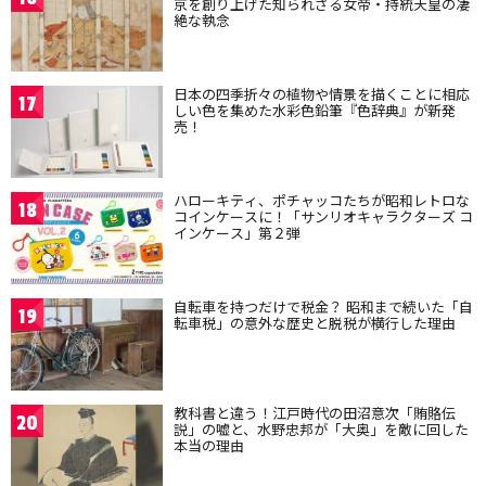
京を創り上げた知られざる女帝・持統天皇の凄
絶な執念
日本の四季折々の植物や情景を描くことに相応
17
しい色を集めた水彩色鉛筆『色辞典』が新発
売！
ハローキティ、ポチャッコたちが昭和レトロな
18
コインケースに！「サンリオキャラクターズ コ
インケース」第２弾
自転車を持つだけで税金？ 昭和まで続いた「自
19
転車税」の意外な歴史と脱税が横行した理由
教科書と違う！江戸時代の田沼意次「賄賂伝
20
説」の嘘と、水野忠邦が「大奥」を敵に回した
本当の理由