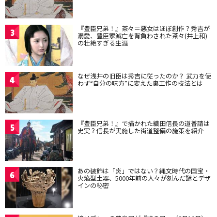
『豊臣兄弟！』茶々＝悪女はほぼ創作？秀吉が
3
溺愛、豊臣家滅亡を背負わされた茶々(井上和)
の壮絶すぎる生涯
なぜ浅井の旧臣は秀吉に従ったのか？ 武力を使
4
わず“自分の味方”に変えた裏工作の技法とは
『豊臣兄弟！』で描かれた織田信長の道普請は
5
史実？信長が実施した街道整備の施策を紹介
あの装飾は「炎」ではない？縄文時代の国宝・
6
火焔型土器、5000年前の人々が刻んだ謎とデザ
インの秘密