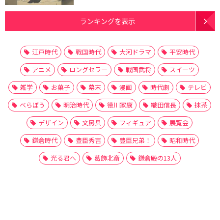
ランキングを表示
江戸時代
戦国時代
大河ドラマ
平安時代
アニメ
ロングセラー
戦国武将
スイーツ
雑学
お菓子
幕末
漫画
時代劇
テレビ
べらぼう
明治時代
徳川家康
織田信長
抹茶
デザイン
文房具
フィギュア
展覧会
鎌倉時代
豊臣秀吉
豊臣兄弟！
昭和時代
光る君へ
葛飾北斎
鎌倉殿の13人