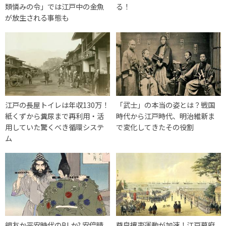
類憐みの令」では江戸中の金魚
る！
が放生される事態も
江戸の長屋トイレは年収130万！
「武士」の本当の姿とは？戦国
紙くずから糞尿まで再利用・活
時代から江戸時代、明治維新ま
用していた驚くべき循環システ
で変化してきたその役割
ム
親友か平安時代のBLか? 安倍晴
尊皇攘夷運動が加速！江戸幕府