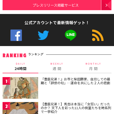
プレスリリース掲載サービス
公式アカウントで最新情報ゲット！
ランキング
RANKING
DAILY
WEEKLY
MONTHLY
24時間
週 間
月 間
『豊臣兄弟！』お市と柴田勝家、自刃しての最
1
期と「辞世の句」…運命を共にした２人の悲劇
【豊臣兄弟！】秀吉は本当に「女狂い」だった
2
のか？ 天下人を彩った11人の側室たちを時系列
で一挙紹介