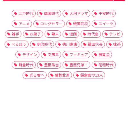
江戸時代
戦国時代
大河ドラマ
平安時代
アニメ
ロングセラー
戦国武将
スイーツ
雑学
お菓子
幕末
漫画
時代劇
テレビ
べらぼう
明治時代
徳川家康
織田信長
抹茶
デザイン
文房具
フィギュア
展覧会
鎌倉時代
豊臣秀吉
豊臣兄弟！
昭和時代
光る君へ
葛飾北斎
鎌倉殿の13人