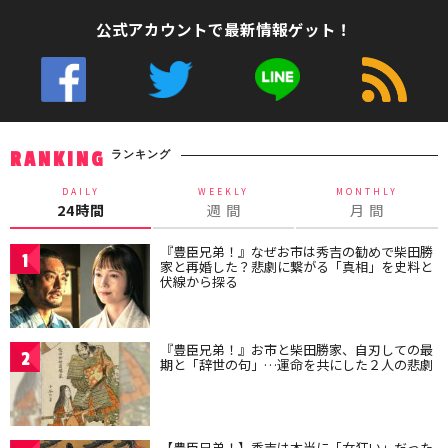
公式アカウントで最新情報ゲット！
ランキング
RANKING
DAILY
WEEKLY
MONTHLY
24時間
週 間
月 間
『豊臣兄弟！』なぜお市は秀吉の勧めで柴田勝
1
家と再婚した？悲劇に繋がる「真相」を史料と
伏線から探る
『豊臣兄弟！』お市と柴田勝家、自刃しての最
2
期と「辞世の句」…運命を共にした２人の悲劇
【豊臣兄弟！】秀吉は本当に「女狂い」だった