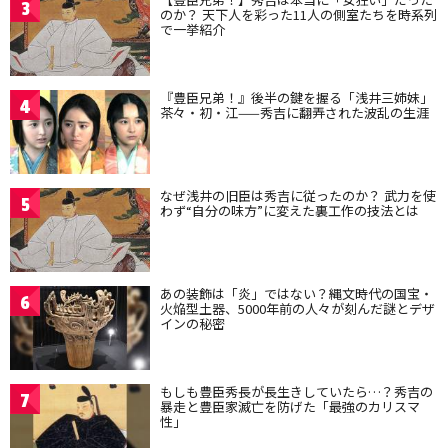
3
のか？ 天下人を彩った11人の側室たちを時系列
で一挙紹介
『豊臣兄弟！』後半の鍵を握る「浅井三姉妹」
4
茶々・初・江——秀吉に翻弄された波乱の生涯
なぜ浅井の旧臣は秀吉に従ったのか？ 武力を使
5
わず“自分の味方”に変えた裏工作の技法とは
あの装飾は「炎」ではない？縄文時代の国宝・
6
火焔型土器、5000年前の人々が刻んだ謎とデザ
インの秘密
もしも豊臣秀長が長生きしていたら…？秀吉の
7
暴走と豊臣家滅亡を防げた「最強のカリスマ
性」