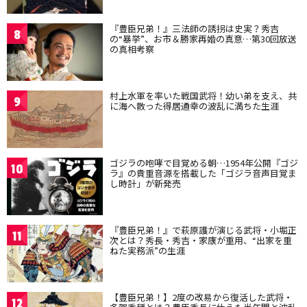
『豊臣兄弟！』三法師の誘拐は史実？秀吉
8
の“暴挙”、お市＆勝家再婚の真意…第30回放送
の真相考察
村上水軍を率いた戦国武将！幼い弟を支え、共
9
に海へ散った得居通幸の波乱に満ちた生涯
ゴジラの咆哮で目覚める朝…1954年公開『ゴジ
10
ラ』の貴重音源を搭載した「ゴジラ音声目覚ま
し時計」が新発売
『豊臣兄弟！』で萩原護が演じる武将・小堀正
11
次とは？秀長・秀吉・家康が重用、“出家を重
ねた実務派”の生涯
【豊臣兄弟！】2度の改易から復活した武将・
12