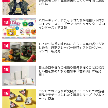
多賀秀種とは？豊臣秀長に仕えた半年間と波乱
の生涯
ハローキティ、ポチャッコたちが昭和レトロな
13
コインケースに！「サンリオキャラクターズ コ
インケース」第２弾
しっかり抹茶の味わい、さらに果実の香りも楽
14
しめる「無糖フレーバー抹茶」ストロベリー、
マンゴー新発売
日本の四季折々の植物や情景を描くことに相応
15
しい色を集めた水彩色鉛筆『色辞典』が新発
売！
コンビニおにぎりが文房具に！コンビニの定番
16
商品をモチーフにした文房具シリーズ『ジムマ
ート』誕生