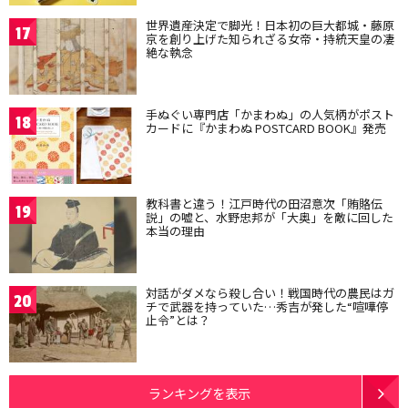
世界遺産決定で脚光！日本初の巨大都城・藤原
17
京を創り上げた知られざる女帝・持統天皇の凄
絶な執念
手ぬぐい専門店「かまわぬ」の人気柄がポスト
18
カードに『かまわぬ POSTCARD BOOK』発売
教科書と違う！江戸時代の田沼意次「賄賂伝
19
説」の嘘と、水野忠邦が「大奥」を敵に回した
本当の理由
対話がダメなら殺し合い！戦国時代の農民はガ
20
チで武器を持っていた…秀吉が発した“喧嘩停
止令”とは？
ランキングを表示