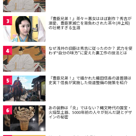
『豊臣兄弟！』茶々＝悪女はほぼ創作？秀吉が
3
溺愛、豊臣家滅亡を背負わされた茶々(井上和)
の壮絶すぎる生涯
なぜ浅井の旧臣は秀吉に従ったのか？ 武力を使
4
わず“自分の味方”に変えた裏工作の技法とは
『豊臣兄弟！』で描かれた織田信長の道普請は
5
史実？信長が実施した街道整備の施策を紹介
あの装飾は「炎」ではない？縄文時代の国宝・
6
火焔型土器、5000年前の人々が刻んだ謎とデザ
インの秘密