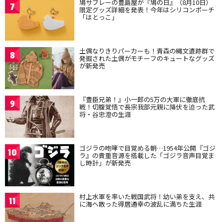
鳩サブレーの豊島屋が『鳩の日』（8月10日）
7
限定グッズ詳細を発表！今年はシリコンポーチ
「はとっこ」
土偶なりきりパーカーも！青森の縄文遺跡群で
8
発掘された土偶がモチーフのキュートなグッズ
が新発売
『豊臣兄弟！』小一郎の5万の大軍に徹底抗
9
戦！切腹覚悟で長宗我部元親に降伏を迫った武
将・谷忠澄の生涯
ゴジラの咆哮で目覚める朝…1954年公開『ゴジ
10
ラ』の貴重音源を搭載した「ゴジラ音声目覚ま
し時計」が新発売
村上水軍を率いた戦国武将！幼い弟を支え、共
11
に海へ散った得居通幸の波乱に満ちた生涯