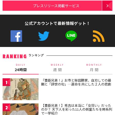
プレスリリース掲載サービス
公式アカウントで最新情報ゲット！
ランキング
RANKING
DAILY
WEEKLY
MONTHLY
24時間
週 間
月 間
『豊臣兄弟！』お市と柴田勝家、自刃しての最
1
期と「辞世の句」…運命を共にした２人の悲劇
【豊臣兄弟！】秀吉は本当に「女狂い」だった
2
のか？ 天下人を彩った11人の側室たちを時系列
で一挙紹介