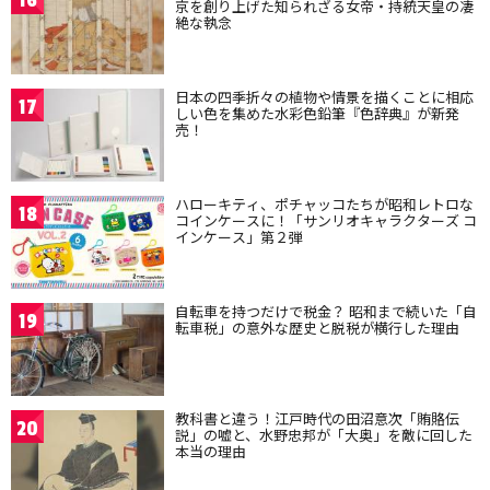
16
京を創り上げた知られざる女帝・持統天皇の凄
絶な執念
日本の四季折々の植物や情景を描くことに相応
17
しい色を集めた水彩色鉛筆『色辞典』が新発
売！
ハローキティ、ポチャッコたちが昭和レトロな
18
コインケースに！「サンリオキャラクターズ コ
インケース」第２弾
自転車を持つだけで税金？ 昭和まで続いた「自
19
転車税」の意外な歴史と脱税が横行した理由
教科書と違う！江戸時代の田沼意次「賄賂伝
20
説」の嘘と、水野忠邦が「大奥」を敵に回した
本当の理由