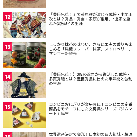
『豊臣兄弟！』で萩原護が演じる武将・小堀正
12
次とは？秀長・秀吉・家康が重用、“出家を重
ねた実務派”の生涯
しっかり抹茶の味わい、さらに果実の香りも楽
13
しめる「無糖フレーバー抹茶」ストロベリー、
マンゴー新発売
【豊臣兄弟！】2度の改易から復活した武将・
14
多賀秀種とは？豊臣秀長に仕えた半年間と波乱
の生涯
コンビニおにぎりが文房具に！コンビニの定番
15
商品をモチーフにした文房具シリーズ『ジムマ
ート』誕生
世界遺産決定で脚光！日本初の巨大都城・藤原