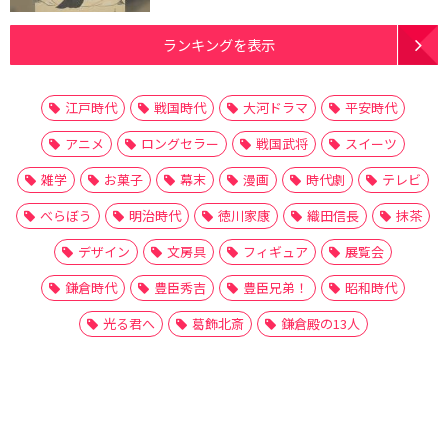
ランキングを表示
江戸時代
戦国時代
大河ドラマ
平安時代
アニメ
ロングセラー
戦国武将
スイーツ
雑学
お菓子
幕末
漫画
時代劇
テレビ
べらぼう
明治時代
徳川家康
織田信長
抹茶
デザイン
文房具
フィギュア
展覧会
鎌倉時代
豊臣秀吉
豊臣兄弟！
昭和時代
光る君へ
葛飾北斎
鎌倉殿の13人