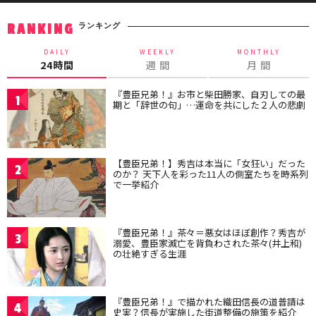
ランキング
RANKING
DAILY
WEEKLY
MONTHLY
24時間
週 間
月 間
『豊臣兄弟！』お市と柴田勝家、自刃しての最
1
期と「辞世の句」…運命を共にした２人の悲劇
【豊臣兄弟！】秀吉は本当に「女狂い」だった
2
のか？ 天下人を彩った11人の側室たちを時系列
で一挙紹介
『豊臣兄弟！』茶々＝悪女はほぼ創作？秀吉が
3
溺愛、豊臣家滅亡を背負わされた茶々(井上和)
の壮絶すぎる生涯
『豊臣兄弟！』で描かれた織田信長の道普請は
4
史実？信長が実施した街道整備の施策を紹介