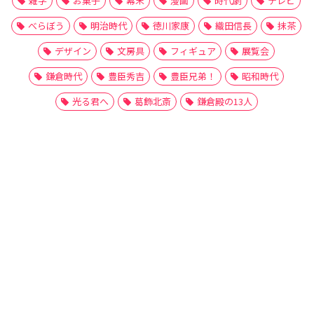
雑学
お菓子
幕末
漫画
時代劇
テレビ
べらぼう
明治時代
徳川家康
織田信長
抹茶
デザイン
文房具
フィギュア
展覧会
鎌倉時代
豊臣秀吉
豊臣兄弟！
昭和時代
光る君へ
葛飾北斎
鎌倉殿の13人