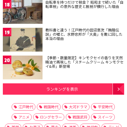
自転車を持つだけで税金？ 昭和まで続いた「自
18
転車税」の意外な歴史と脱税が横行した理由
教科書と違う！江戸時代の田沼意次「賄賂伝
19
説」の嘘と、水野忠邦が「大奥」を敵に回した
本当の理由
【季節・数量限定】キンモクセイの香りを天然
20
精油で再現した「スチームクリーム キンモクセ
イ&茶」新登場
ランキングを表示
江戸時代
戦国時代
大河ドラマ
平安時代
アニメ
ロングセラー
戦国武将
スイーツ