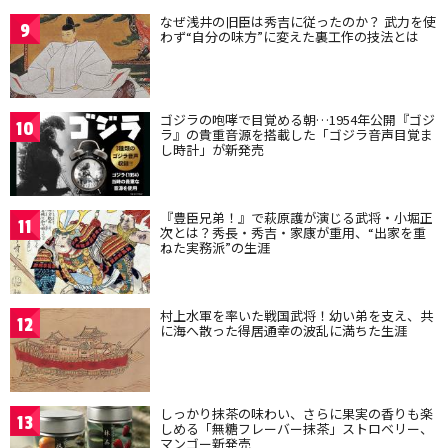
なぜ浅井の旧臣は秀吉に従ったのか？ 武力を使
9
わず“自分の味方”に変えた裏工作の技法とは
ゴジラの咆哮で目覚める朝…1954年公開『ゴジ
10
ラ』の貴重音源を搭載した「ゴジラ音声目覚ま
し時計」が新発売
『豊臣兄弟！』で萩原護が演じる武将・小堀正
11
次とは？秀長・秀吉・家康が重用、“出家を重
ねた実務派”の生涯
村上水軍を率いた戦国武将！幼い弟を支え、共
12
に海へ散った得居通幸の波乱に満ちた生涯
しっかり抹茶の味わい、さらに果実の香りも楽
13
しめる「無糖フレーバー抹茶」ストロベリー、
マンゴー新発売