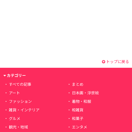
トップに戻る
カテゴリー
すべての記事
まとめ
アート
日本画・浮世絵
ファッション
着物・和服
雑貨・インテリア
和雑貨
グルメ
和菓子
観光・地域
エンタメ