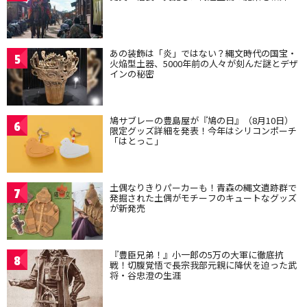
あの装飾は「炎」ではない？縄文時代の国宝・
5
火焔型土器、5000年前の人々が刻んだ謎とデザ
インの秘密
鳩サブレーの豊島屋が『鳩の日』（8月10日）
6
限定グッズ詳細を発表！今年はシリコンポーチ
「はとっこ」
土偶なりきりパーカーも！青森の縄文遺跡群で
7
発掘された土偶がモチーフのキュートなグッズ
が新発売
『豊臣兄弟！』小一郎の5万の大軍に徹底抗
8
戦！切腹覚悟で長宗我部元親に降伏を迫った武
将・谷忠澄の生涯