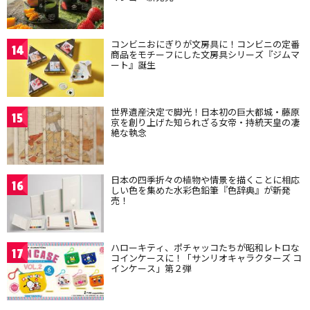
コンビニおにぎりが文房具に！コンビニの定番
14
商品をモチーフにした文房具シリーズ『ジムマ
ート』誕生
世界遺産決定で脚光！日本初の巨大都城・藤原
15
京を創り上げた知られざる女帝・持統天皇の凄
絶な執念
日本の四季折々の植物や情景を描くことに相応
16
しい色を集めた水彩色鉛筆『色辞典』が新発
売！
ハローキティ、ポチャッコたちが昭和レトロな
17
コインケースに！「サンリオキャラクターズ コ
インケース」第２弾