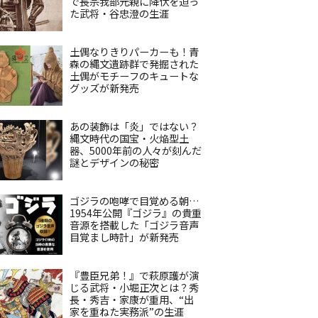
で長宗我部元親に降伏を迫っ
た武将・谷忠澄の生涯
土偶なりきりパーカーも！青
森の縄文遺跡群で発掘された
土偶がモチーフのキュートな
グッズが新発売
あの装飾は「炎」ではない？
縄文時代の国宝・火焔型土
器、5000年前の人々が刻んだ
謎とデザインの秘密
ゴジラの咆哮で目覚める朝…
1954年公開『ゴジラ』の貴重
音源を搭載した「ゴジラ音声
目覚まし時計」が新発売
『豊臣兄弟！』で萩原護が演
じる武将・小堀正次とは？秀
長・秀吉・家康が重用、“出
家を重ねた実務派”の生涯