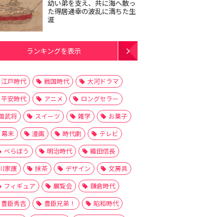
幼い弟を支え、共に海へ散っ
た得居通幸の波乱に満ちた生
涯
ランキングを表示
江戸時代
戦国時代
大河ドラマ
平安時代
アニメ
ロングセラー
国武将
スイーツ
雑学
お菓子
幕末
漫画
時代劇
テレビ
べらぼう
明治時代
織田信長
川家康
抹茶
デザイン
文房具
フィギュア
展覧会
鎌倉時代
豊臣秀吉
豊臣兄弟！
昭和時代