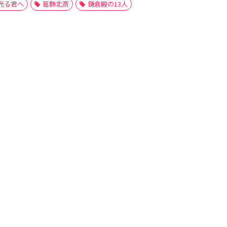
光る君へ
葛飾北斎
鎌倉殿の13人