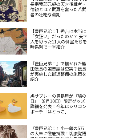
長宗我部元親の天才後継者・
信親とは？武勇を奮った若武
者の壮絶な最期
【豊臣兄弟！】秀吉は本当に
「女狂い」だったのか？ 天下
人を彩った11人の側室たちを
時系列で一挙紹介
『豊臣兄弟！』で描かれた織
田信長の道普請は史実？信長
が実施した街道整備の施策を
紹介
鳩サブレーの豊島屋が『鳩の
日』（8月10日）限定グッズ
詳細を発表！今年はシリコン
ポーチ「はとっこ」
『豊臣兄弟！』小一郎の5万
の大軍に徹底抗戦！切腹覚悟