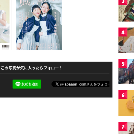
3
4
5
この写真が気に入ったらフォロー！
6
7