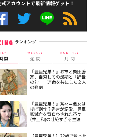
公式アカウントで最新情報ゲット！
ランキング
KING
ILY
WEEKLY
MONTHLY
4時間
週 間
月 間
『豊臣兄弟！』お市と柴田勝
家、自刃しての最期と「辞世
の句」…運命を共にした２人
の悲劇
『豊臣兄弟！』茶々＝悪女は
ほぼ創作？秀吉が溺愛、豊臣
家滅亡を背負わされた茶々
(井上和)の壮絶すぎる生涯
【豊臣兄弟！】22歳で散った