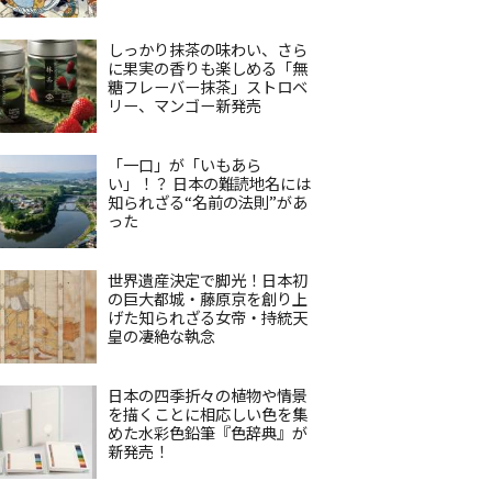
しっかり抹茶の味わい、さら
に果実の香りも楽しめる「無
糖フレーバー抹茶」ストロベ
リー、マンゴー新発売
「一口」が「いもあら
い」！？ 日本の難読地名には
知られざる“名前の法則”があ
った
世界遺産決定で脚光！日本初
の巨大都城・藤原京を創り上
げた知られざる女帝・持統天
皇の凄絶な執念
日本の四季折々の植物や情景
を描くことに相応しい色を集
めた水彩色鉛筆『色辞典』が
新発売！