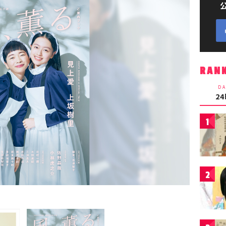
RAN
DA
2
1
2