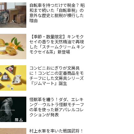
自転車を持つだけで税金？ 昭
和まで続いた「自転車税」の
意外な歴史と脱税が横行した
理由
【季節・数量限定】キンモク
セイの香りを天然精油で再現
した「スチームクリーム キン
モクセイ&茶」新登場
コンビニおにぎりが文房具
に！コンビニの定番商品をモ
チーフにした文房具シリーズ
『ジムマート』誕生
怪獣革を纏う！ダダ、エレキ
ング…ウルトラ怪獣モチーフ
の革を使った新アパレルコレ
クションが発表
村上水軍を率いた戦国武将！