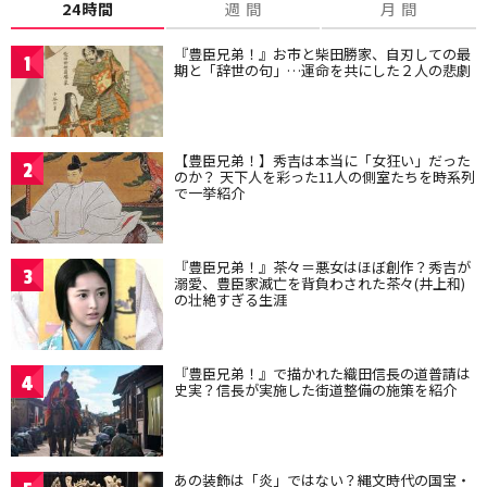
24時間
週 間
月 間
『豊臣兄弟！』お市と柴田勝家、自刃しての最
1
期と「辞世の句」…運命を共にした２人の悲劇
【豊臣兄弟！】秀吉は本当に「女狂い」だった
2
のか？ 天下人を彩った11人の側室たちを時系列
で一挙紹介
『豊臣兄弟！』茶々＝悪女はほぼ創作？秀吉が
3
溺愛、豊臣家滅亡を背負わされた茶々(井上和)
の壮絶すぎる生涯
『豊臣兄弟！』で描かれた織田信長の道普請は
4
史実？信長が実施した街道整備の施策を紹介
あの装飾は「炎」ではない？縄文時代の国宝・