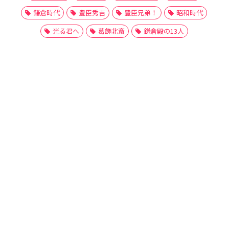
鎌倉時代
豊臣秀吉
豊臣兄弟！
昭和時代
光る君へ
葛飾北斎
鎌倉殿の13人