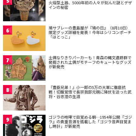
5
火焔型土器、5000年前の人々が刻んだ謎とデザ
インの秘密
鳩サブレーの豊島屋が『鳩の日』（8月10日）
6
限定グッズ詳細を発表！今年はシリコンポーチ
「はとっこ」
土偶なりきりパーカーも！青森の縄文遺跡群で
7
発掘された土偶がモチーフのキュートなグッズ
が新発売
『豊臣兄弟！』小一郎の5万の大軍に徹底抗
8
戦！切腹覚悟で長宗我部元親に降伏を迫った武
将・谷忠澄の生涯
ゴジラの咆哮で目覚める朝…1954年公開『ゴジ
9
ラ』の貴重音源を搭載した「ゴジラ音声目覚ま
し時計」が新発売