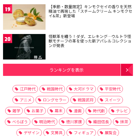
【季節・数量限定】キンモクセイの香りを天然
19
精油で再現した「スチームクリーム キンモクセ
イ&茶」新登場
怪獣革を纏う！ダダ、エレキング…ウルトラ怪
20
獣モチーフの革を使った新アパレルコレクショ
ンが発表
ランキングを表示
江戸時代
戦国時代
大河ドラマ
平安時代
アニメ
ロングセラー
戦国武将
スイーツ
雑学
お菓子
幕末
漫画
時代劇
テレビ
べらぼう
明治時代
徳川家康
織田信長
抹茶
デザイン
文房具
フィギュア
展覧会