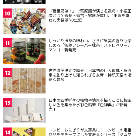
『豊臣兄弟！』で萩原護が演じる武将・小堀正
10
次とは？秀長・秀吉・家康が重用、“出家を重
ねた実務派”の生涯
しっかり抹茶の味わい、さらに果実の香りも楽
11
しめる「無糖フレーバー抹茶」ストロベリー、
マンゴー新発売
世界遺産決定で脚光！日本初の巨大都城・藤原
12
京を創り上げた知られざる女帝・持統天皇の凄
絶な執念
日本の四季折々の植物や情景を描くことに相応
13
しい色を集めた水彩色鉛筆『色辞典』が新発
売！
コンビニおにぎりが文房具に！コンビニの定番
14
商品をモチーフにした文房具シリーズ『ジムマ