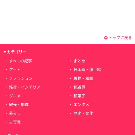
トップに戻る
カテゴリー
すべての記事
まとめ
アート
日本画・浮世絵
ファッション
着物・和服
雑貨・インテリア
和雑貨
グルメ
和菓子
観光・地域
エンタメ
暮らし
歴史・文化
古写真