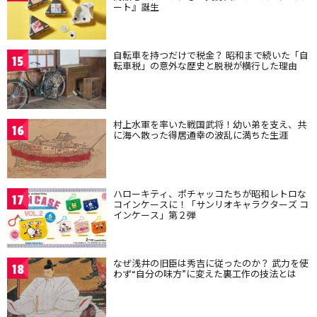
ート』誕生
自転車を持つだけで税金？ 昭和まで続いた「自
15
転車税」の意外な歴史と脱税が横行した理由
村上水軍を率いた戦国武将！幼い弟を支え、共
16
に海へ散った得居通幸の波乱に満ちた生涯
ハローキティ、ポチャッコたちが昭和レトロな
17
コインケースに！「サンリオキャラクターズ コ
インケース」第２弾
なぜ浅井の旧臣は秀吉に従ったのか？ 武力を使
18
わず“自分の味方”に変えた裏工作の技法とは