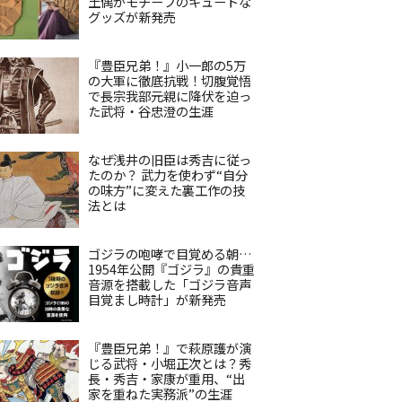
土偶がモチーフのキュートな
グッズが新発売
『豊臣兄弟！』小一郎の5万
の大軍に徹底抗戦！切腹覚悟
で長宗我部元親に降伏を迫っ
た武将・谷忠澄の生涯
なぜ浅井の旧臣は秀吉に従っ
たのか？ 武力を使わず“自分
の味方”に変えた裏工作の技
法とは
ゴジラの咆哮で目覚める朝…
1954年公開『ゴジラ』の貴重
音源を搭載した「ゴジラ音声
目覚まし時計」が新発売
『豊臣兄弟！』で萩原護が演
じる武将・小堀正次とは？秀
長・秀吉・家康が重用、“出
家を重ねた実務派”の生涯