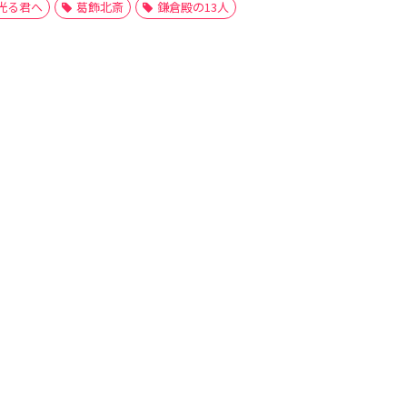
光る君へ
葛飾北斎
鎌倉殿の13人