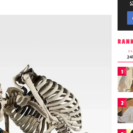
RAN
DA
2
1
2