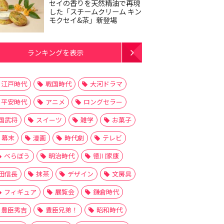
セイの香りを天然精油で再現
した「スチームクリーム キン
モクセイ&茶」新登場
ランキングを表示
江戸時代
戦国時代
大河ドラマ
平安時代
アニメ
ロングセラー
国武将
スイーツ
雑学
お菓子
幕末
漫画
時代劇
テレビ
べらぼう
明治時代
徳川家康
田信長
抹茶
デザイン
文房具
フィギュア
展覧会
鎌倉時代
豊臣秀吉
豊臣兄弟！
昭和時代