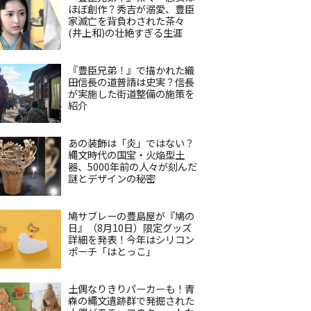
ほぼ創作？秀吉が溺愛、豊臣
家滅亡を背負わされた茶々
(井上和)の壮絶すぎる生涯
『豊臣兄弟！』で描かれた織
田信長の道普請は史実？信長
が実施した街道整備の施策を
紹介
あの装飾は「炎」ではない？
縄文時代の国宝・火焔型土
器、5000年前の人々が刻んだ
謎とデザインの秘密
鳩サブレーの豊島屋が『鳩の
日』（8月10日）限定グッズ
詳細を発表！今年はシリコン
ポーチ「はとっこ」
土偶なりきりパーカーも！青
森の縄文遺跡群で発掘された