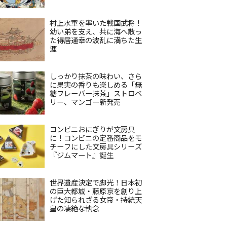
村上水軍を率いた戦国武将！
幼い弟を支え、共に海へ散っ
た得居通幸の波乱に満ちた生
涯
しっかり抹茶の味わい、さら
に果実の香りも楽しめる「無
糖フレーバー抹茶」ストロベ
リー、マンゴー新発売
コンビニおにぎりが文房具
に！コンビニの定番商品をモ
チーフにした文房具シリーズ
『ジムマート』誕生
世界遺産決定で脚光！日本初
の巨大都城・藤原京を創り上
げた知られざる女帝・持統天
皇の凄絶な執念