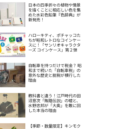
日本の四季折々の植物や情景
を描くことに相応しい色を集
めた水彩色鉛筆『色辞典』が
新発売！
ハローキティ、ポチャッコた
ちが昭和レトロなコインケー
スに！「サンリオキャラクタ
ーズ コインケース」第２弾
自転車を持つだけで税金？ 昭
和まで続いた「自転車税」の
意外な歴史と脱税が横行した
理由
教科書と違う！江戸時代の田
沼意次「賄賂伝説」の嘘と、
水野忠邦が「大奥」を敵に回
した本当の理由
【季節・数量限定】キンモク