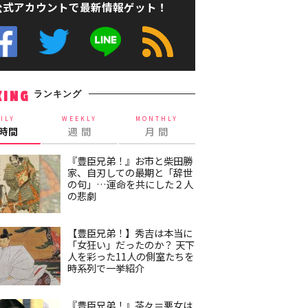
公式アカウントで最新情報ゲット！
ランキング
KING
ILY
WEEKLY
MONTHLY
4時間
週 間
月 間
『豊臣兄弟！』お市と柴田勝
家、自刃しての最期と「辞世
の句」…運命を共にした２人
の悲劇
【豊臣兄弟！】秀吉は本当に
「女狂い」だったのか？ 天下
人を彩った11人の側室たちを
時系列で一挙紹介
『豊臣兄弟！』茶々＝悪女は