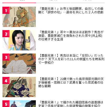
『豊臣兄弟！』お市と柴田勝家、自刃しての最
1
期と「辞世の句」…運命を共にした２人の悲劇
『豊臣兄弟！』茶々＝悪女はほぼ創作？秀吉が
2
溺愛、豊臣家滅亡を背負わされた茶々(井上和)
の壮絶すぎる生涯
【豊臣兄弟！】秀吉は本当に「女狂い」だった
3
のか？ 天下人を彩った11人の側室たちを時系列
で一挙紹介
【豊臣兄弟！】22歳で散った長宗我部元親の天
4
才後継者・信親とは？武勇を奮った若武者の壮
絶な最期
『豊臣兄弟！』で描かれた織田信長の道普請は
5
史実？信長が実施した街道整備の施策を紹介