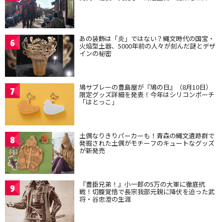
あの装飾は「炎」ではない？縄文時代の国宝・
6
火焔型土器、5000年前の人々が刻んだ謎とデザ
インの秘密
鳩サブレーの豊島屋が『鳩の日』（8月10日）
7
限定グッズ詳細を発表！今年はシリコンポーチ
「はとっこ」
土偶なりきりパーカーも！青森の縄文遺跡群で
8
発掘された土偶がモチーフのキュートなグッズ
が新発売
『豊臣兄弟！』小一郎の5万の大軍に徹底抗
9
戦！切腹覚悟で長宗我部元親に降伏を迫った武
将・谷忠澄の生涯