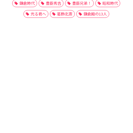
鎌倉時代
豊臣秀吉
豊臣兄弟！
昭和時代
光る君へ
葛飾北斎
鎌倉殿の13人