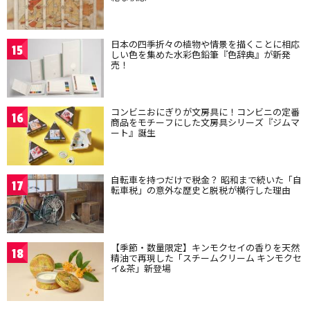
日本の四季折々の植物や情景を描くことに相応
15
しい色を集めた水彩色鉛筆『色辞典』が新発
売！
コンビニおにぎりが文房具に！コンビニの定番
16
商品をモチーフにした文房具シリーズ『ジムマ
ート』誕生
自転車を持つだけで税金？ 昭和まで続いた「自
17
転車税」の意外な歴史と脱税が横行した理由
【季節・数量限定】キンモクセイの香りを天然
18
精油で再現した「スチームクリーム キンモクセ
イ&茶」新登場