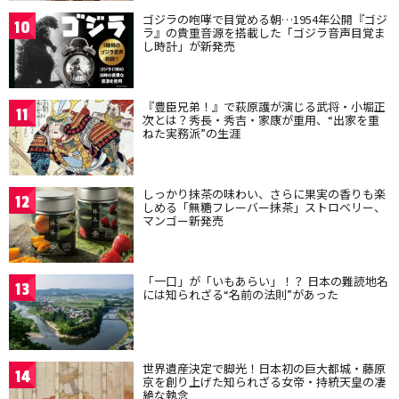
ゴジラの咆哮で目覚める朝…1954年公開『ゴジ
10
ラ』の貴重音源を搭載した「ゴジラ音声目覚ま
し時計」が新発売
『豊臣兄弟！』で萩原護が演じる武将・小堀正
11
次とは？秀長・秀吉・家康が重用、“出家を重
ねた実務派”の生涯
しっかり抹茶の味わい、さらに果実の香りも楽
12
しめる「無糖フレーバー抹茶」ストロベリー、
マンゴー新発売
「一口」が「いもあらい」！？ 日本の難読地名
13
には知られざる“名前の法則”があった
世界遺産決定で脚光！日本初の巨大都城・藤原
14
京を創り上げた知られざる女帝・持統天皇の凄
絶な執念