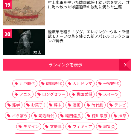
村上水軍を率いた戦国武将！幼い弟を支え、共
19
に海へ散った得居通幸の波乱に満ちた生涯
怪獣革を纏う！ダダ、エレキング…ウルトラ怪
20
獣モチーフの革を使った新アパレルコレクショ
ンが発表
ランキングを表示
江戸時代
戦国時代
大河ドラマ
平安時代
アニメ
ロングセラー
戦国武将
スイーツ
雑学
お菓子
幕末
漫画
時代劇
テレビ
べらぼう
明治時代
織田信長
徳川家康
抹茶
デザイン
文房具
フィギュア
展覧会