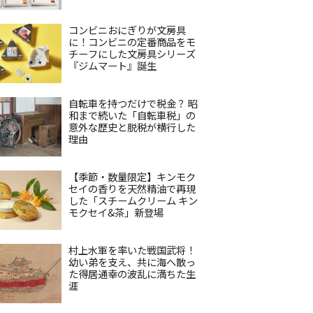
コンビニおにぎりが文房具
に！コンビニの定番商品をモ
チーフにした文房具シリーズ
『ジムマート』誕生
自転車を持つだけで税金？ 昭
和まで続いた「自転車税」の
意外な歴史と脱税が横行した
理由
【季節・数量限定】キンモク
セイの香りを天然精油で再現
した「スチームクリーム キン
モクセイ&茶」新登場
村上水軍を率いた戦国武将！
幼い弟を支え、共に海へ散っ
た得居通幸の波乱に満ちた生
涯