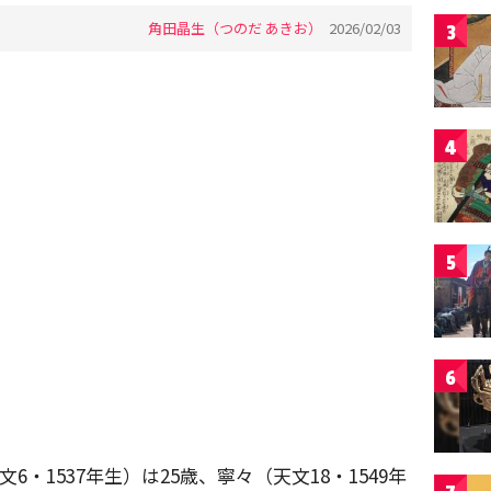
角田晶生（つのだ あきお）
2026/02/03
3
4
5
6
6・1537年生）は25歳、寧々（天文18・1549年