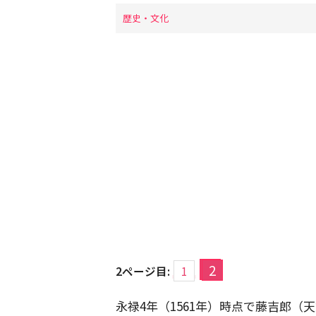
歴史・文化
2
2ページ目:
1
永禄4年（1561年）時点で藤吉郎（天文