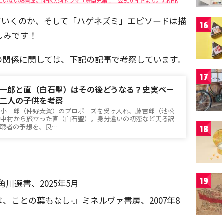
いない藤吉郎。NHK大河ドラマ「豊臣兄弟！」公式サイトより。🄫NHK
ていくのか、そして「ハゲネズミ」エピソードは描
16
しみです！
の関係に関しては、下記の記事で考察しています。
17
一郎と直（白石聖）はその後どうなる？史実ベー
二人の子供を考察
」小一郎（仲野太賀）のプロポーズを受け入れ、藤吉郎（池松
の中村から旅立った直（白石聖）。身分違いの初恋など実る訳
視聴者の予想を、良…
18
19
川選書、2025年5月
、ことの葉もなし-』ミネルヴァ書房、2007年8