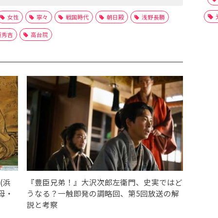
女性
寧々
戦国時代
朝日殿
浅野長勝
臣秀吉
高台院
(浜
『豊臣兄弟！』大沢次郎左衛門、史実ではど
母・
うなる？一触即発の調略回、第5回放送の解
説と考察