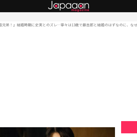
臣兄弟！』結婚時期に史実とのズレ…寧々は13歳で藤吉郎と結婚のはずなのに、な