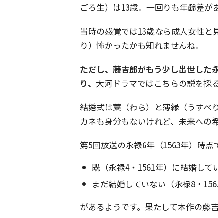
ごろ生）は13歳。一回りも年齢差が
当時の感覚では13歳なら成人女性と
り）怖かったかも知れませんね。
ただし、藤吉郎がもう少し出世した永
り、
大河ドラマではこちらの説を採
結婚式は藁（わら）と薄縁（うすべ
カネも身分もないけれど、未来への
第5回放送の永禄6年（1563年）時
既（永禄4・1561年）に結婚して
まだ結婚していない（永禄8・156
があるようです。果たして本作の藤