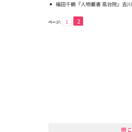
福田千鶴『人物叢書 高台院』吉川弘
2
1
ページ:
こ