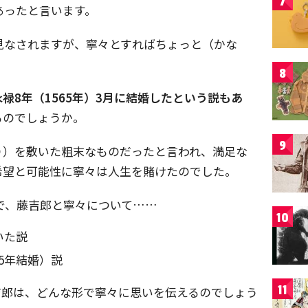
7
あったと言います。
見なされますが、寧々とすればちょっと（かな
8
禄8年（1565年）3月に結婚したという説もあ
るのでしょうか。
9
り）を敷いた粗末なものだったと言われ、満足な
希望と可能性に寧々は人生を賭けたのでした。
点で、藤吉郎と寧々について……
10
いた説
5年結婚）説
11
吉郎は、どんな形で寧々に思いを伝えるのでしょう