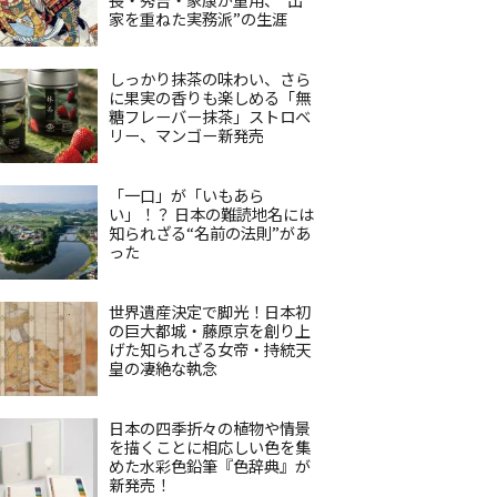
家を重ねた実務派”の生涯
しっかり抹茶の味わい、さら
に果実の香りも楽しめる「無
糖フレーバー抹茶」ストロベ
リー、マンゴー新発売
「一口」が「いもあら
い」！？ 日本の難読地名には
知られざる“名前の法則”があ
った
世界遺産決定で脚光！日本初
の巨大都城・藤原京を創り上
げた知られざる女帝・持統天
皇の凄絶な執念
日本の四季折々の植物や情景
を描くことに相応しい色を集
めた水彩色鉛筆『色辞典』が
新発売！