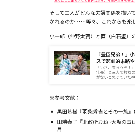
寧々にここまでさせておきながら、まだ好意すら伝えて
そして二人がどんな夫婦関係を描い
かれるのか……等々、これからも楽
小一郎（仲野太賀）と直（白石聖）
『豊臣兄弟！』小
スで悲劇的末路や
「いざ、参ろうぞ！
壮亮）と三人で故郷
がないと思っていた
※参考文献：
黒田基樹『羽柴秀吉とその一族』角
田端泰子『北政所おね -大坂の事は
月