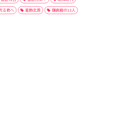
光る君へ
葛飾北斎
鎌倉殿の13人