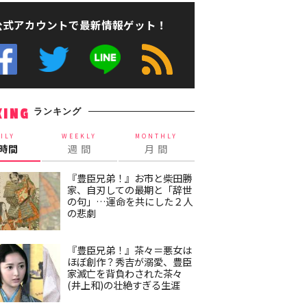
公式アカウントで最新情報ゲット！
ランキング
KING
ILY
WEEKLY
MONTHLY
4時間
週 間
月 間
『豊臣兄弟！』お市と柴田勝
家、自刃しての最期と「辞世
の句」…運命を共にした２人
の悲劇
『豊臣兄弟！』茶々＝悪女は
ほぼ創作？秀吉が溺愛、豊臣
家滅亡を背負わされた茶々
(井上和)の壮絶すぎる生涯