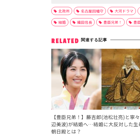
北政所
名古屋因幡守
大河ドラマ
結婚
織田信長
豊臣兄弟！
豊
関連する記事
RELATED
【豊臣兄弟！】藤吉郎(池松壮亮)と寧々
辺美波)が結婚へ…結婚に大反対した生
朝日殿とは？