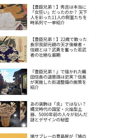
【豊臣兄弟！】秀吉は本当に
「女狂い」だったのか？ 天下
人を彩った11人の側室たちを
時系列で一挙紹介
【豊臣兄弟！】22歳で散った
長宗我部元親の天才後継者・
信親とは？武勇を奮った若武
者の壮絶な最期
『豊臣兄弟！』で描かれた織
田信長の道普請は史実？信長
が実施した街道整備の施策を
紹介
あの装飾は「炎」ではない？
縄文時代の国宝・火焔型土
器、5000年前の人々が刻んだ
謎とデザインの秘密
鳩サブレーの豊島屋が『鳩の