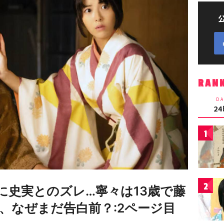
RAN
DA
2
1
2
に史実とのズレ…寧々は13歳で藤
、なぜまだ告白前？:2ページ目