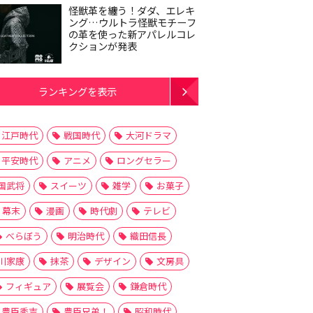
怪獣革を纏う！ダダ、エレキ
ング…ウルトラ怪獣モチーフ
の革を使った新アパレルコレ
クションが発表
ランキングを表示
江戸時代
戦国時代
大河ドラマ
平安時代
アニメ
ロングセラー
国武将
スイーツ
雑学
お菓子
幕末
漫画
時代劇
テレビ
べらぼう
明治時代
織田信長
川家康
抹茶
デザイン
文房具
フィギュア
展覧会
鎌倉時代
豊臣秀吉
豊臣兄弟！
昭和時代