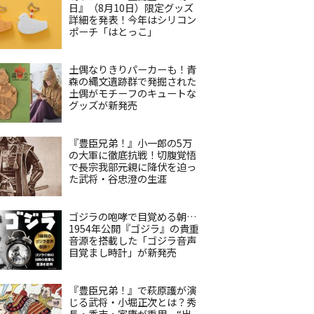
日』（8月10日）限定グッズ
詳細を発表！今年はシリコン
ポーチ「はとっこ」
土偶なりきりパーカーも！青
森の縄文遺跡群で発掘された
土偶がモチーフのキュートな
グッズが新発売
『豊臣兄弟！』小一郎の5万
の大軍に徹底抗戦！切腹覚悟
で長宗我部元親に降伏を迫っ
た武将・谷忠澄の生涯
ゴジラの咆哮で目覚める朝…
1954年公開『ゴジラ』の貴重
音源を搭載した「ゴジラ音声
目覚まし時計」が新発売
『豊臣兄弟！』で萩原護が演
じる武将・小堀正次とは？秀
長・秀吉・家康が重用、“出