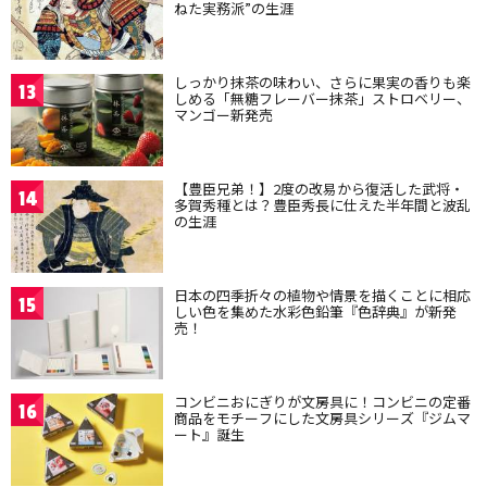
ねた実務派”の生涯
しっかり抹茶の味わい、さらに果実の香りも楽
13
しめる「無糖フレーバー抹茶」ストロベリー、
マンゴー新発売
【豊臣兄弟！】2度の改易から復活した武将・
14
多賀秀種とは？豊臣秀長に仕えた半年間と波乱
の生涯
日本の四季折々の植物や情景を描くことに相応
15
しい色を集めた水彩色鉛筆『色辞典』が新発
売！
コンビニおにぎりが文房具に！コンビニの定番
16
商品をモチーフにした文房具シリーズ『ジムマ
ート』誕生