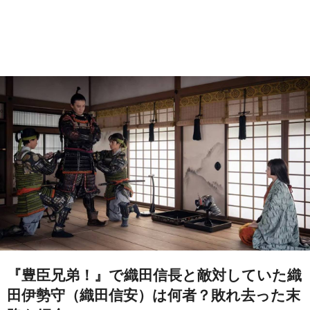
『豊臣兄弟！』で織田信長と敵対していた織
田伊勢守（織田信安）は何者？敗れ去った末