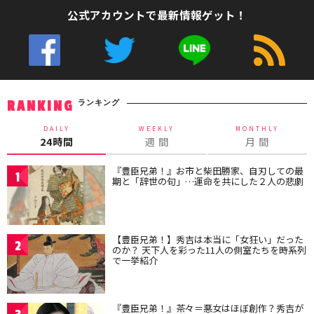
公式アカウントで最新情報ゲット！
ランキング
RANKING
DAILY
WEEKLY
MONTHLY
24時間
週 間
月 間
『豊臣兄弟！』お市と柴田勝家、自刃しての最
1
期と「辞世の句」…運命を共にした２人の悲劇
【豊臣兄弟！】秀吉は本当に「女狂い」だった
2
のか？ 天下人を彩った11人の側室たちを時系列
で一挙紹介
『豊臣兄弟！』茶々＝悪女はほぼ創作？秀吉が