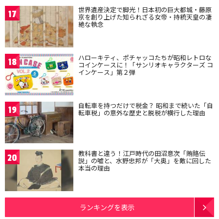
世界遺産決定で脚光！日本初の巨大都城・藤原
17
京を創り上げた知られざる女帝・持統天皇の凄
絶な執念
ハローキティ、ポチャッコたちが昭和レトロな
18
コインケースに！「サンリオキャラクターズ コ
インケース」第２弾
自転車を持つだけで税金？ 昭和まで続いた「自
19
転車税」の意外な歴史と脱税が横行した理由
教科書と違う！江戸時代の田沼意次「賄賂伝
20
説」の嘘と、水野忠邦が「大奥」を敵に回した
本当の理由
ランキングを表示