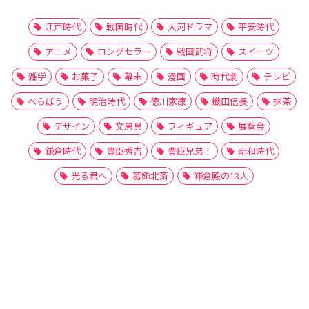
江戸時代
戦国時代
大河ドラマ
平安時代
アニメ
ロングセラー
戦国武将
スイーツ
雑学
お菓子
幕末
漫画
時代劇
テレビ
べらぼう
明治時代
徳川家康
織田信長
抹茶
デザイン
文房具
フィギュア
展覧会
鎌倉時代
豊臣秀吉
豊臣兄弟！
昭和時代
光る君へ
葛飾北斎
鎌倉殿の13人