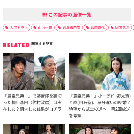
この記事の画像一覧
大河ドラマ
山内一豊
岩倉織田家
戦国時代
戦国武将
関連する記事
RELATED
『豊臣兄弟！』で藤吉郎を裏切
『豊臣兄弟！』小一郎(仲野太賀)
った横川甚内（勝村政信）は実
と直(白石聖)、身分違いの結婚？
在した？調査した結果がコチラ
絶望から武士の道へ…第2回放送
を考察