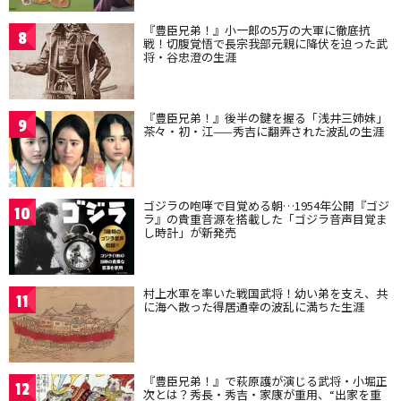
『豊臣兄弟！』小一郎の5万の大軍に徹底抗
8
戦！切腹覚悟で長宗我部元親に降伏を迫った武
将・谷忠澄の生涯
『豊臣兄弟！』後半の鍵を握る「浅井三姉妹」
9
茶々・初・江——秀吉に翻弄された波乱の生涯
ゴジラの咆哮で目覚める朝…1954年公開『ゴジ
10
ラ』の貴重音源を搭載した「ゴジラ音声目覚ま
し時計」が新発売
村上水軍を率いた戦国武将！幼い弟を支え、共
11
に海へ散った得居通幸の波乱に満ちた生涯
『豊臣兄弟！』で萩原護が演じる武将・小堀正
12
次とは？秀長・秀吉・家康が重用、“出家を重