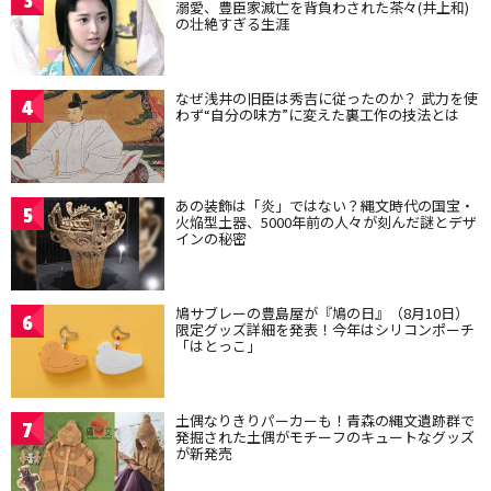
3
溺愛、豊臣家滅亡を背負わされた茶々(井上和)
の壮絶すぎる生涯
なぜ浅井の旧臣は秀吉に従ったのか？ 武力を使
4
わず“自分の味方”に変えた裏工作の技法とは
あの装飾は「炎」ではない？縄文時代の国宝・
5
火焔型土器、5000年前の人々が刻んだ謎とデザ
インの秘密
鳩サブレーの豊島屋が『鳩の日』（8月10日）
6
限定グッズ詳細を発表！今年はシリコンポーチ
「はとっこ」
土偶なりきりパーカーも！青森の縄文遺跡群で
7
発掘された土偶がモチーフのキュートなグッズ
が新発売