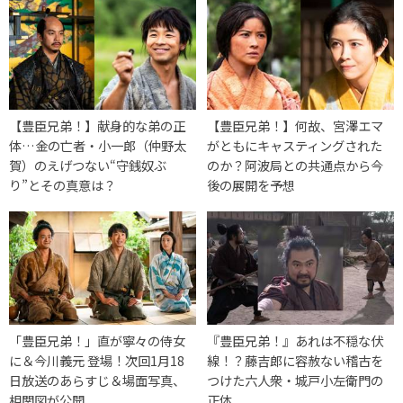
【豊臣兄弟！】献身的な弟の正
【豊臣兄弟！】何故、宮澤エマ
体…金の亡者・小一郎（仲野太
がともにキャスティングされた
賀）のえげつない“守銭奴ぶ
のか？阿波局との共通点から今
り”とその真意は？
後の展開を予想
「豊臣兄弟！」直が寧々の侍女
『豊臣兄弟！』あれは不穏な伏
に＆今川義元 登場！次回1月18
線！？藤吉郎に容赦ない稽古を
日放送のあらすじ＆場面写真、
つけた六人衆・城戸小左衛門の
相関図が公開
正体