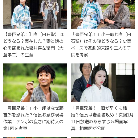
【豊臣兄弟！】直（白石聖）は
『豊臣兄弟！』小一郎と直（白
どうなる？実在した？妻と娘の
石聖）はその後どうなる？史実
心を盗まれた坂井喜左衛門（大
ベースで悲劇的末路や二人の子
倉孝二）の生涯
供を考察
「豊臣兄弟！」小一郎はなぜ藤
「豊臣兄弟！」直が早くも結
吉郎を恐れた？信長お忍び現場
婚？信長は岩倉城攻め！次回1月
作業！テンポの良さに期待大の
11日放送のあらすじ＆場面写
第1回を考察
真、相関図が公開