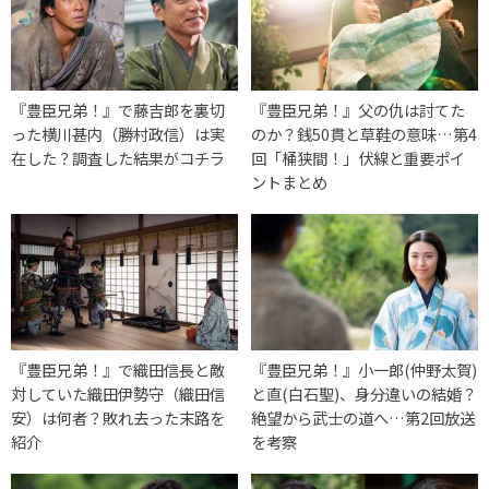
『豊臣兄弟！』で藤吉郎を裏切
『豊臣兄弟！』父の仇は討てた
った横川甚内（勝村政信）は実
のか？銭50貫と草鞋の意味…第4
在した？調査した結果がコチラ
回「桶狭間！」伏線と重要ポイ
ントまとめ
『豊臣兄弟！』で織田信長と敵
『豊臣兄弟！』小一郎(仲野太賀)
対していた織田伊勢守（織田信
と直(白石聖)、身分違いの結婚？
安）は何者？敗れ去った末路を
絶望から武士の道へ…第2回放送
紹介
を考察