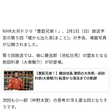
NHK大河ドラマ「豊臣兄弟！」、2月1日（日）放送予
定の第５回「嘘から出た実(まこと)」の予告、場面写真
が公開されました。
第５回放送では、後に藤吉郎（池松壮亮）の盟友となる
前田利家（大東駿介）が初登場。
【豊臣兄弟！】織田信長 激怒の大失態…前田
利家(大東駿介) 転落から復活までの軌跡
次回も小一郎（仲野太賀）の思考が冴え渡る回となりそ
うです。