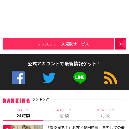
プレスリリース掲載サービス
公式アカウントで最新情報ゲット！
ランキング
RANKING
DAILY
WEEKLY
MONTHLY
24時間
週 間
月 間
『豊臣兄弟！』お市と柴田勝家、自刃しての最