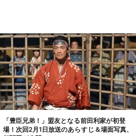
「豊臣兄弟！」盟友となる前田利家が初登
場！次回2月1日放送のあらすじ＆場面写真、