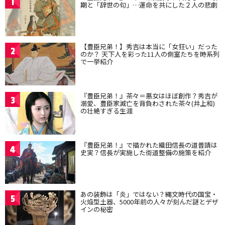
1
期と「辞世の句」…運命を共にした２人の悲劇
【豊臣兄弟！】秀吉は本当に「女狂い」だった
2
のか？ 天下人を彩った11人の側室たちを時系列
で一挙紹介
『豊臣兄弟！』茶々＝悪女はほぼ創作？秀吉が
3
溺愛、豊臣家滅亡を背負わされた茶々(井上和)
の壮絶すぎる生涯
『豊臣兄弟！』で描かれた織田信長の道普請は
4
史実？信長が実施した街道整備の施策を紹介
あの装飾は「炎」ではない？縄文時代の国宝・
5
火焔型土器、5000年前の人々が刻んだ謎とデザ
インの秘密