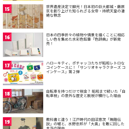
世界遺産決定で脚光！日本初の巨大都城・藤原
15
京を創り上げた知られざる女帝・持統天皇の凄
絶な執念
日本の四季折々の植物や情景を描くことに相応
16
しい色を集めた水彩色鉛筆『色辞典』が新発
売！
ハローキティ、ポチャッコたちが昭和レトロな
17
コインケースに！「サンリオキャラクターズ コ
インケース」第２弾
自転車を持つだけで税金？ 昭和まで続いた「自
18
転車税」の意外な歴史と脱税が横行した理由
教科書と違う！江戸時代の田沼意次「賄賂伝
19
説」の嘘と、水野忠邦が「大奥」を敵に回した
本当の理由