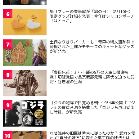
鳩サブレーの豊島屋が『鳩の日』（8月10日）
6
限定グッズ詳細を発表！今年はシリコンポーチ
「はとっこ」
土偶なりきりパーカーも！青森の縄文遺跡群で
7
発掘された土偶がモチーフのキュートなグッズ
が新発売
『豊臣兄弟！』小一郎の5万の大軍に徹底抗
8
戦！切腹覚悟で長宗我部元親に降伏を迫った武
将・谷忠澄の生涯
ゴジラの咆哮で目覚める朝…1954年公開『ゴジ
9
ラ』の貴重音源を搭載した「ゴジラ音声目覚ま
し時計」が新発売
なぜ浅井の旧臣は秀吉に従ったのか？ 武力を使
10
わず“自分の味方”に変えた裏工作の技法とは