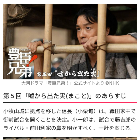
大河ドラマ「豊臣兄弟！」公式サイトより ©️NHK
第５回「嘘から出た実(まこと)」のあらすじ
小牧山城に拠点を移した信長（小栗旬）は、織田家中で
御前試合を開くことを決定。小一郎は、試合で藤吉郎の
ライバル・前田利家の鼻を明かすべく、一計を案じる。