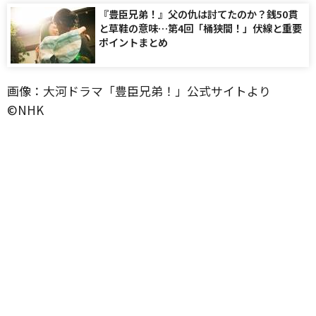
『豊臣兄弟！』父の仇は討てたのか？銭50貫
と草鞋の意味…第4回「桶狭間！」伏線と重要
ポイントまとめ
画像：大河ドラマ「豊臣兄弟！」公式サイトより
©️NHK