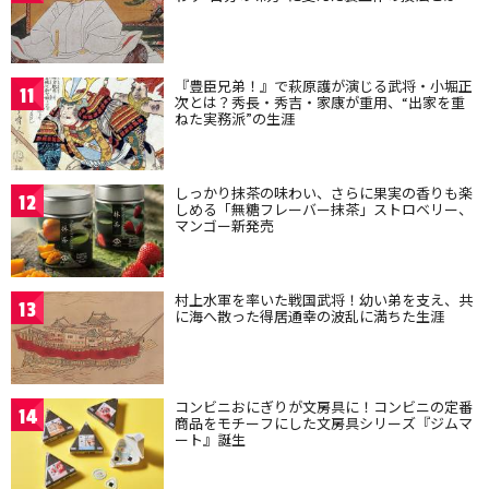
『豊臣兄弟！』で萩原護が演じる武将・小堀正
11
次とは？秀長・秀吉・家康が重用、“出家を重
ねた実務派”の生涯
しっかり抹茶の味わい、さらに果実の香りも楽
12
しめる「無糖フレーバー抹茶」ストロベリー、
マンゴー新発売
村上水軍を率いた戦国武将！幼い弟を支え、共
13
に海へ散った得居通幸の波乱に満ちた生涯
コンビニおにぎりが文房具に！コンビニの定番
14
商品をモチーフにした文房具シリーズ『ジムマ
ート』誕生