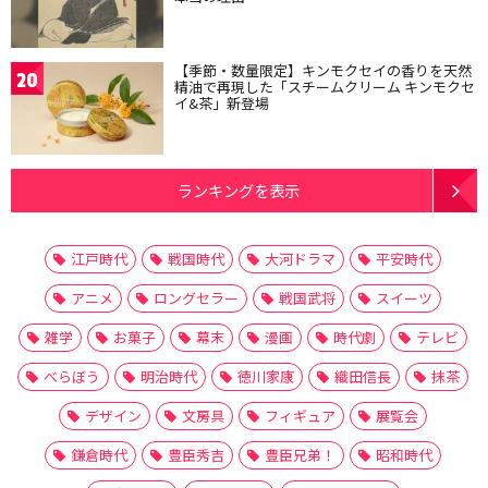
【季節・数量限定】キンモクセイの香りを天然
20
精油で再現した「スチームクリーム キンモクセ
イ&茶」新登場
ランキングを表示
江戸時代
戦国時代
大河ドラマ
平安時代
アニメ
ロングセラー
戦国武将
スイーツ
雑学
お菓子
幕末
漫画
時代劇
テレビ
べらぼう
明治時代
徳川家康
織田信長
抹茶
デザイン
文房具
フィギュア
展覧会
鎌倉時代
豊臣秀吉
豊臣兄弟！
昭和時代