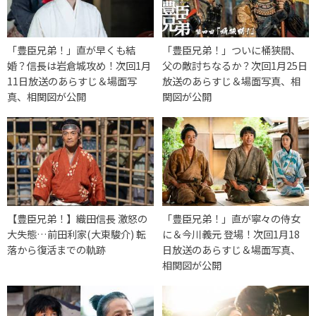
「豊臣兄弟！」直が早くも結
「豊臣兄弟！」ついに桶狭間、
婚？信長は岩倉城攻め！次回1月
父の敵討ちなるか？次回1月25日
11日放送のあらすじ＆場面写
放送のあらすじ＆場面写真、相
真、相関図が公開
関図が公開
【豊臣兄弟！】織田信長 激怒の
「豊臣兄弟！」直が寧々の侍女
大失態…前田利家(大東駿介) 転
に＆今川義元 登場！次回1月18
落から復活までの軌跡
日放送のあらすじ＆場面写真、
相関図が公開