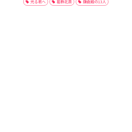
光る君へ
葛飾北斎
鎌倉殿の13人