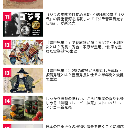
ゴジラの咆哮で目覚める朝…1954年公開『ゴジ
11
ラ』の貴重音源を搭載した「ゴジラ音声目覚ま
し時計」が新発売
『豊臣兄弟！』で萩原護が演じる武将・小堀正
12
次とは？秀長・秀吉・家康が重用、“出家を重
ねた実務派”の生涯
【豊臣兄弟！】2度の改易から復活した武将・
13
多賀秀種とは？豊臣秀長に仕えた半年間と波乱
の生涯
しっかり抹茶の味わい、さらに果実の香りも楽
14
しめる「無糖フレーバー抹茶」ストロベリー、
マンゴー新発売
日本の四季折々の植物や情景を描くことに相応