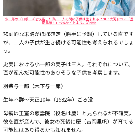
小一郎のプロポーズを快諾した直。二人の間に子供は生まれる？NHK大河ドラマ「豊
臣兄弟！」公式サイトより。🄫NHK
悲劇的な末路がほぼ確定（勝手に予想）している直です
が、二人の子供が生き続ける可能性も考えられるでしょ
う。
史実における小一郎の実子は三人。それぞれについて、
直が産んだ可能性のありそうな子供を考察します。
羽柴与一郎（木下与一郎）
生年不詳〜天正10年（1582年）ごろ没
母親は正室の慈雲院（役名は慶）と見られるが不確実。
彼を直が産んで、彼女の死後に慶（吉岡里帆）が育てる
可能性はあり得るかも知れません。