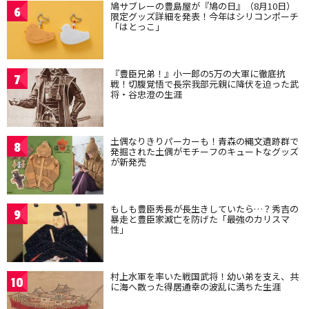
鳩サブレーの豊島屋が『鳩の日』（8月10日）
6
限定グッズ詳細を発表！今年はシリコンポーチ
「はとっこ」
『豊臣兄弟！』小一郎の5万の大軍に徹底抗
7
戦！切腹覚悟で長宗我部元親に降伏を迫った武
将・谷忠澄の生涯
土偶なりきりパーカーも！青森の縄文遺跡群で
8
発掘された土偶がモチーフのキュートなグッズ
が新発売
もしも豊臣秀長が長生きしていたら…？秀吉の
9
暴走と豊臣家滅亡を防げた「最強のカリスマ
性」
村上水軍を率いた戦国武将！幼い弟を支え、共
10
に海へ散った得居通幸の波乱に満ちた生涯