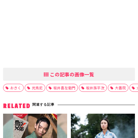
この記事の画像一覧
おきく
光秀尼
坂井喜左衛門
坂井孫平次
大善院
関連する記事
RELATED