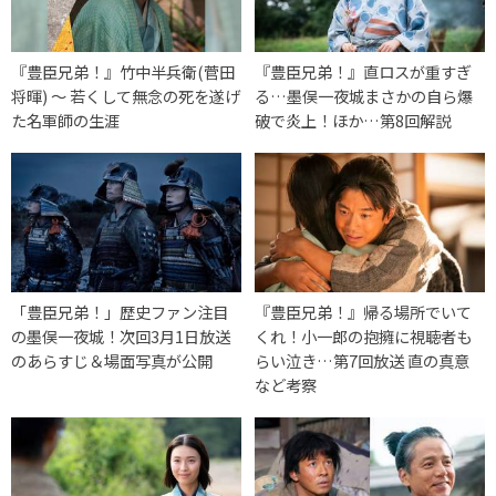
『豊臣兄弟！』竹中半兵衛(菅田
『豊臣兄弟！』直ロスが重すぎ
将暉) 〜 若くして無念の死を遂げ
る…墨俣一夜城まさかの自ら爆
た名軍師の生涯
破で炎上！ほか…第8回解説
「豊臣兄弟！」歴史ファン注目
『豊臣兄弟！』帰る場所でいて
の墨俣一夜城！次回3月1日放送
くれ！小一郎の抱擁に視聴者も
のあらすじ＆場面写真が公開
らい泣き…第7回放送 直の真意
など考察