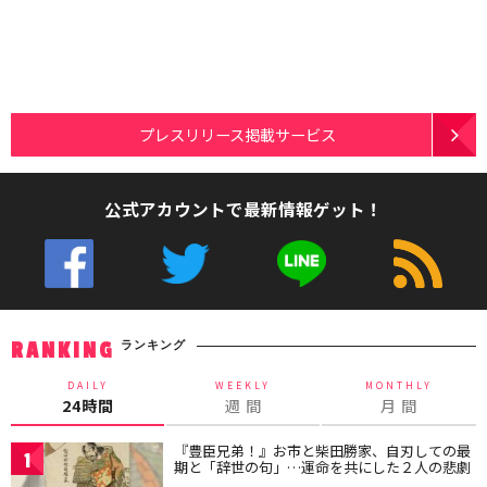
プレスリリース掲載サービス
公式アカウントで最新情報ゲット！
ランキング
RANKING
DAILY
WEEKLY
MONTHLY
24時間
週 間
月 間
『豊臣兄弟！』お市と柴田勝家、自刃しての最
1
期と「辞世の句」…運命を共にした２人の悲劇