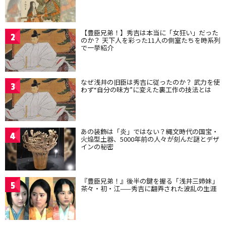
【豊臣兄弟！】秀吉は本当に「女狂い」だった
2
のか？ 天下人を彩った11人の側室たちを時系列
で一挙紹介
なぜ浅井の旧臣は秀吉に従ったのか？ 武力を使
3
わず“自分の味方”に変えた裏工作の技法とは
あの装飾は「炎」ではない？縄文時代の国宝・
4
火焔型土器、5000年前の人々が刻んだ謎とデザ
インの秘密
『豊臣兄弟！』後半の鍵を握る「浅井三姉妹」
5
茶々・初・江——秀吉に翻弄された波乱の生涯