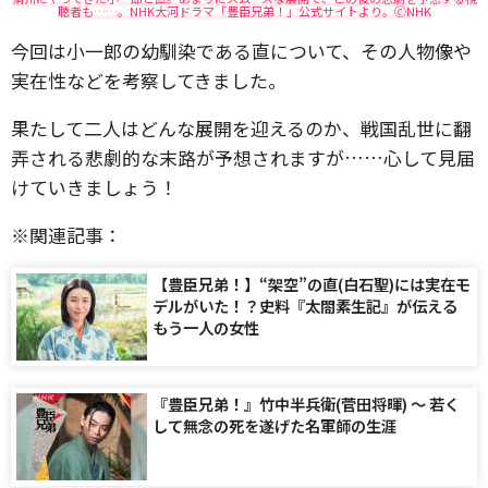
聴者も……。NHK大河ドラマ「豊臣兄弟！」公式サイトより。🄫NHK
今回は小一郎の幼馴染である直について、その人物像や
実在性などを考察してきました。
果たして二人はどんな展開を迎えるのか、戦国乱世に翻
弄される悲劇的な末路が予想されますが……心して見届
けていきましょう！
※関連記事：
【豊臣兄弟！】“架空”の直(白石聖)には実在モ
デルがいた！？史料『太閤素生記』が伝える
もう一人の女性
『豊臣兄弟！』竹中半兵衛(菅田将暉) 〜 若く
して無念の死を遂げた名軍師の生涯