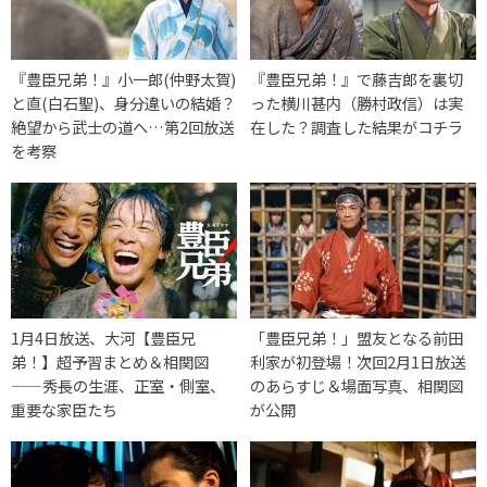
『豊臣兄弟！』小一郎(仲野太賀)
『豊臣兄弟！』で藤吉郎を裏切
と直(白石聖)、身分違いの結婚？
った横川甚内（勝村政信）は実
絶望から武士の道へ…第2回放送
在した？調査した結果がコチラ
を考察
1月4日放送、大河【豊臣兄
「豊臣兄弟！」盟友となる前田
弟！】超予習まとめ＆相関図
利家が初登場！次回2月1日放送
——秀長の生涯、正室・側室、
のあらすじ＆場面写真、相関図
重要な家臣たち
が公開