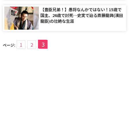
【豊臣兄弟！】愚将なんかではない！15歳で
国主、26歳で討死…史実で辿る斎藤龍興(濱田
龍臣)の壮絶な生涯
3
1
2
ページ: