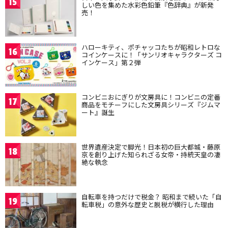
15
しい色を集めた水彩色鉛筆『色辞典』が新発
売！
ハローキティ、ポチャッコたちが昭和レトロな
16
コインケースに！「サンリオキャラクターズ コ
インケース」第２弾
コンビニおにぎりが文房具に！コンビニの定番
17
商品をモチーフにした文房具シリーズ『ジムマ
ート』誕生
世界遺産決定で脚光！日本初の巨大都城・藤原
18
京を創り上げた知られざる女帝・持統天皇の凄
絶な執念
自転車を持つだけで税金？ 昭和まで続いた「自
19
転車税」の意外な歴史と脱税が横行した理由