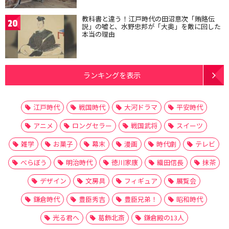
教科書と違う！江戸時代の田沼意次「賄賂伝
20
説」の嘘と、水野忠邦が「大奥」を敵に回した
本当の理由
ランキングを表示
江戸時代
戦国時代
大河ドラマ
平安時代
アニメ
ロングセラー
戦国武将
スイーツ
雑学
お菓子
幕末
漫画
時代劇
テレビ
べらぼう
明治時代
徳川家康
織田信長
抹茶
デザイン
文房具
フィギュア
展覧会
鎌倉時代
豊臣秀吉
豊臣兄弟！
昭和時代
光る君へ
葛飾北斎
鎌倉殿の13人