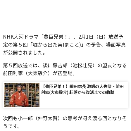
NHK大河ドラマ「豊臣兄弟！」、2月1日（日）放送予
定の第５回「嘘から出た実(まこと)」の予告、場面写真
が公開されました。
第５回放送では、後に藤吉郎（池松壮亮）の盟友となる
前田利家（大東駿介）が初登場。
【豊臣兄弟！】織田信長 激怒の大失態…前田
利家(大東駿介) 転落から復活までの軌跡
次回も小一郎（仲野太賀）の思考が冴え渡る回となりそ
うです。