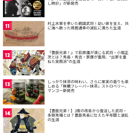
し時計」が新発売
村上水軍を率いた戦国武将！幼い弟を支え、共
11
に海へ散った得居通幸の波乱に満ちた生涯
『豊臣兄弟！』で萩原護が演じる武将・小堀正
12
次とは？秀長・秀吉・家康が重用、“出家を重
ねた実務派”の生涯
しっかり抹茶の味わい、さらに果実の香りも楽
13
しめる「無糖フレーバー抹茶」ストロベリー、
マンゴー新発売
【豊臣兄弟！】2度の改易から復活した武将・
14
多賀秀種とは？豊臣秀長に仕えた半年間と波乱
の生涯