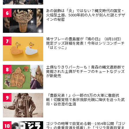
あの装飾は「炎」ではない？縄文時代の国宝・
6
火焔型土器、5000年前の人々が刻んだ謎とデザ
インの秘密
鳩サブレーの豊島屋が『鳩の日』（8月10日）
7
限定グッズ詳細を発表！今年はシリコンポーチ
「はとっこ」
土偶なりきりパーカーも！青森の縄文遺跡群で
8
発掘された土偶がモチーフのキュートなグッズ
が新発売
『豊臣兄弟！』小一郎の5万の大軍に徹底抗
9
戦！切腹覚悟で長宗我部元親に降伏を迫った武
将・谷忠澄の生涯
ゴジラの咆哮で目覚める朝…1954年公開『ゴジ
10
ラ』の貴重音源を搭載した「ゴジラ音声目覚ま