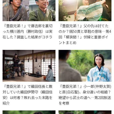
『豊臣兄弟！』で藤吉郎を裏切
『豊臣兄弟！』父の仇は討てた
った横川甚内（勝村政信）は実
のか？銭50貫と草鞋の意味…第4
在した？調査した結果がコチラ
回「桶狭間！」伏線と重要ポイ
ントまとめ
『豊臣兄弟！』で織田信長と敵
『豊臣兄弟！』小一郎(仲野太賀)
対していた織田伊勢守（織田信
と直(白石聖)、身分違いの結婚？
安）は何者？敗れ去った末路を
絶望から武士の道へ…第2回放送
紹介
を考察