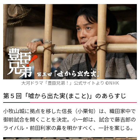
大河ドラマ「豊臣兄弟！」公式サイトより ©️NHK
第５回「嘘から出た実(まこと)」のあらすじ
小牧山城に拠点を移した信長（小栗旬）は、織田家中で
御前試合を開くことを決定。小一郎は、試合で藤吉郎の
ライバル・前田利家の鼻を明かすべく、一計を案じる。