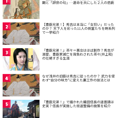
1
期と「辞世の句」…運命を共にした２人の悲劇
【豊臣兄弟！】秀吉は本当に「女狂い」だった
2
のか？ 天下人を彩った11人の側室たちを時系列
で一挙紹介
『豊臣兄弟！』茶々＝悪女はほぼ創作？秀吉が
3
溺愛、豊臣家滅亡を背負わされた茶々(井上和)
の壮絶すぎる生涯
なぜ浅井の旧臣は秀吉に従ったのか？ 武力を使
4
わず“自分の味方”に変えた裏工作の技法とは
『豊臣兄弟！』で描かれた織田信長の道普請は
5
史実？信長が実施した街道整備の施策を紹介