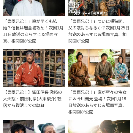
「豊臣兄弟！」直が早くも結
「豊臣兄弟！」ついに桶狭間、
婚？信長は岩倉城攻め！次回1月
父の敵討ちなるか？次回1月25日
11日放送のあらすじ＆場面写
放送のあらすじ＆場面写真、相
真、相関図が公開
関図が公開
【豊臣兄弟！】織田信長 激怒の
「豊臣兄弟！」直が寧々の侍女
大失態…前田利家(大東駿介) 転
に＆今川義元 登場！次回1月18
落から復活までの軌跡
日放送のあらすじ＆場面写真、
相関図が公開