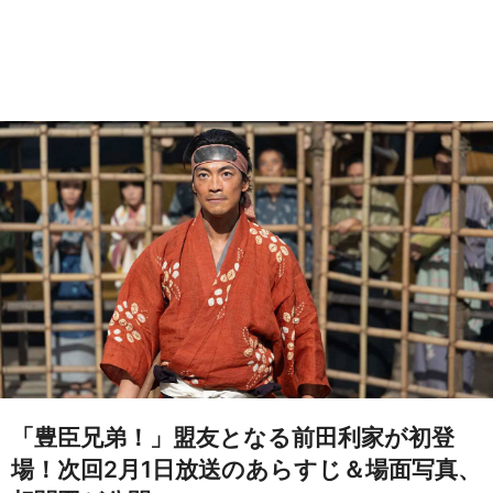
「豊臣兄弟！」盟友となる前田利家が初登
場！次回2月1日放送のあらすじ＆場面写真、