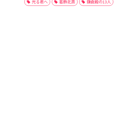
光る君へ
葛飾北斎
鎌倉殿の13人