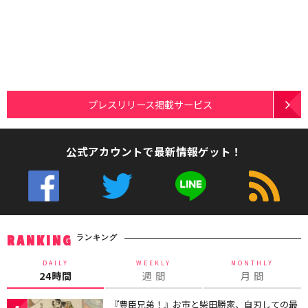
プレスリリース掲載サービス
公式アカウントで最新情報ゲット！
ランキング
RANKING
DAILY
WEEKLY
MONTHLY
24時間
週 間
月 間
『豊臣兄弟！』お市と柴田勝家、自刃しての最