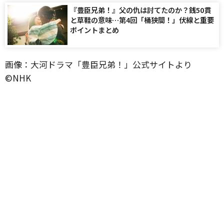
『豊臣兄弟！』父の仇は討てたのか？銭50貫
と草鞋の意味…第4回「桶狭間！」伏線と重要
ポイントまとめ
画像：大河ドラマ「豊臣兄弟！」公式サイトより
©️NHK