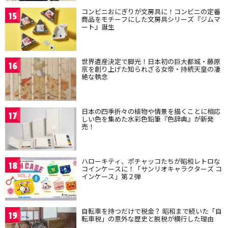
コンビニおにぎりが文房具に！コンビニの定番
15
商品をモチーフにした文房具シリーズ『ジムマ
ート』誕生
世界遺産決定で脚光！日本初の巨大都城・藤原
16
京を創り上げた知られざる女帝・持統天皇の凄
絶な執念
日本の四季折々の植物や情景を描くことに相応
17
しい色を集めた水彩色鉛筆『色辞典』が新発
売！
ハローキティ、ポチャッコたちが昭和レトロな
18
コインケースに！「サンリオキャラクターズ コ
インケース」第２弾
自転車を持つだけで税金？ 昭和まで続いた「自
19
転車税」の意外な歴史と脱税が横行した理由