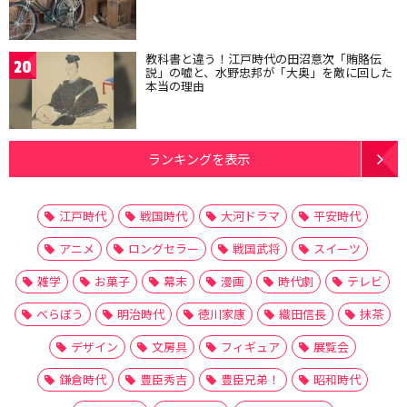
教科書と違う！江戸時代の田沼意次「賄賂伝
20
説」の嘘と、水野忠邦が「大奥」を敵に回した
本当の理由
ランキングを表示
江戸時代
戦国時代
大河ドラマ
平安時代
アニメ
ロングセラー
戦国武将
スイーツ
雑学
お菓子
幕末
漫画
時代劇
テレビ
べらぼう
明治時代
徳川家康
織田信長
抹茶
デザイン
文房具
フィギュア
展覧会
鎌倉時代
豊臣秀吉
豊臣兄弟！
昭和時代