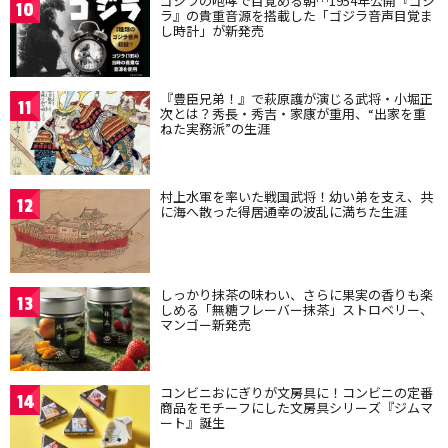
ゴジラの咆哮で目覚める朝…1954年公開『ゴジ
10
ラ』の貴重音源を搭載した「ゴジラ音声目覚ま
し時計」が新発売
『豊臣兄弟！』で萩原護が演じる武将・小堀正
11
次とは？秀長・秀吉・家康が重用、“出家を重
ねた実務派”の生涯
村上水軍を率いた戦国武将！幼い弟を支え、共
12
に海へ散った得居通幸の波乱に満ちた生涯
しっかり抹茶の味わい、さらに果実の香りも楽
13
しめる「無糖フレーバー抹茶」ストロベリー、
マンゴー新発売
コンビニおにぎりが文房具に！コンビニの定番
14
商品をモチーフにした文房具シリーズ『ジムマ
ート』誕生