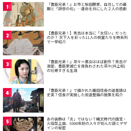
『豊臣兄弟！』お市と柴田勝家、自刃しての最
1
期と「辞世の句」…運命を共にした２人の悲劇
【豊臣兄弟！】秀吉は本当に「女狂い」だった
2
のか？ 天下人を彩った11人の側室たちを時系列
で一挙紹介
『豊臣兄弟！』茶々＝悪女はほぼ創作？秀吉が
3
溺愛、豊臣家滅亡を背負わされた茶々(井上和)
の壮絶すぎる生涯
『豊臣兄弟！』で描かれた織田信長の道普請は
4
史実？信長が実施した街道整備の施策を紹介
あの装飾は「炎」ではない？縄文時代の国宝・
5
火焔型土器、5000年前の人々が刻んだ謎とデザ
インの秘密