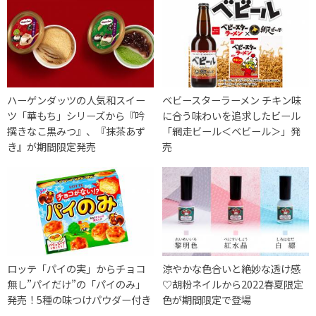
ハーゲンダッツの人気和スイー
ベビースターラーメン チキン味
ツ「華もち」シリーズから『吟
に合う味わいを追求したビール
撰きなこ黒みつ』、『抹茶あず
「網走ビール＜ベビール＞」発
き』が期間限定発売
売
ロッテ「パイの実」からチョコ
涼やかな色合いと絶妙な透け感
無し”パイだけ”の「パイのみ」
♡胡粉ネイルから2022春夏限定
発売！5種の味つけパウダー付き
色が期間限定で登場