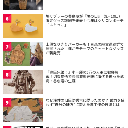
鳩サブレーの豊島屋が『鳩の日』（8月10日）
6
限定グッズ詳細を発表！今年はシリコンポーチ
「はとっこ」
土偶なりきりパーカーも！青森の縄文遺跡群で
7
発掘された土偶がモチーフのキュートなグッズ
が新発売
『豊臣兄弟！』小一郎の5万の大軍に徹底抗
8
戦！切腹覚悟で長宗我部元親に降伏を迫った武
将・谷忠澄の生涯
なぜ浅井の旧臣は秀吉に従ったのか？ 武力を使
9
わず“自分の味方”に変えた裏工作の技法とは