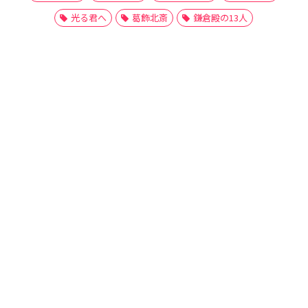
光る君へ
葛飾北斎
鎌倉殿の13人