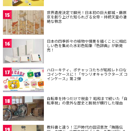
世界遺産決定で脚光！日本初の巨大都城・藤原
15
京を創り上げた知られざる女帝・持統天皇の凄
絶な執念
日本の四季折々の植物や情景を描くことに相応
16
しい色を集めた水彩色鉛筆『色辞典』が新発
売！
ハローキティ、ポチャッコたちが昭和レトロな
17
コインケースに！「サンリオキャラクターズ コ
インケース」第２弾
自転車を持つだけで税金？ 昭和まで続いた「自
18
転車税」の意外な歴史と脱税が横行した理由
教科書と違う！江戸時代の田沼意次「賄賂伝
19