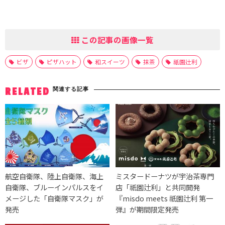
この記事の画像一覧
ビザ
ピザハット
和スイーツ
抹茶
祇園辻利
関連する記事
RELATED
航空自衛隊、陸上自衛隊、海上
ミスタードーナツが宇治茶専門
自衛隊、ブルーインパルスをイ
店「祇園辻利」と共同開発
メージした「自衛隊マスク」が
『misdo meets 祇園辻利 第一
発売
弾』が期間限定発売