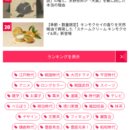
説」の嘘と、水野忠邦が「大奥」を敵に回した
本当の理由
【季節・数量限定】キンモクセイの香りを天然
20
精油で再現した「スチームクリーム キンモクセ
イ&茶」新登場
ランキングを表示
江戸時代
戦国時代
大河ドラマ
平安時代
アニメ
ロングセラー
戦国武将
スイーツ
雑学
お菓子
幕末
漫画
時代劇
テレビ
べらぼう
明治時代
徳川家康
織田信長
抹茶
デザイン
文房具
フィギュア
展覧会
鎌倉時代
豊臣秀吉
豊臣兄弟！
昭和時代