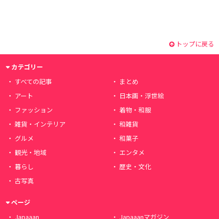
トップに戻る
カテゴリー
すべての記事
まとめ
アート
日本画・浮世絵
ファッション
着物・和服
雑貨・インテリア
和雑貨
グルメ
和菓子
観光・地域
エンタメ
暮らし
歴史・文化
古写真
ページ
Japaaan
Japaaanマガジン