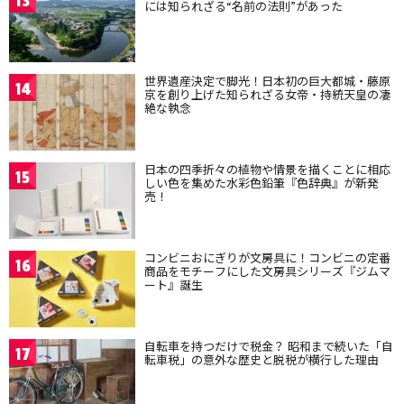
13
には知られざる“名前の法則”があった
世界遺産決定で脚光！日本初の巨大都城・藤原
14
京を創り上げた知られざる女帝・持統天皇の凄
絶な執念
日本の四季折々の植物や情景を描くことに相応
15
しい色を集めた水彩色鉛筆『色辞典』が新発
売！
コンビニおにぎりが文房具に！コンビニの定番
16
商品をモチーフにした文房具シリーズ『ジムマ
ート』誕生
自転車を持つだけで税金？ 昭和まで続いた「自
17
転車税」の意外な歴史と脱税が横行した理由