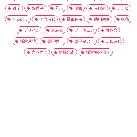
雑学
お菓子
幕末
漫画
時代劇
テレビ
べらぼう
明治時代
織田信長
徳川家康
抹茶
デザイン
文房具
フィギュア
展覧会
鎌倉時代
豊臣秀吉
豊臣兄弟！
昭和時代
光る君へ
葛飾北斎
鎌倉殿の13人