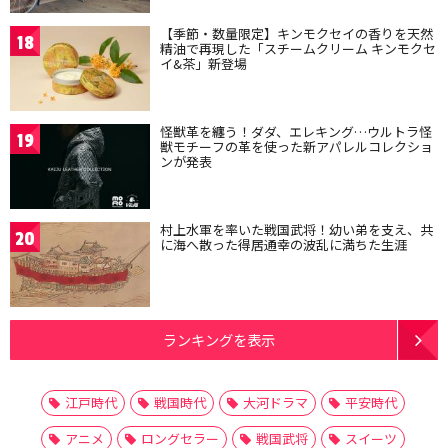
【季節・数量限定】キンモクセイの香りを天然
18
精油で再現した「スチームクリーム キンモクセ
イ&茶」新登場
怪獣革を纏う！ダダ、エレキング…ウルトラ怪
19
獣モチーフの革を使った新アパレルコレクショ
ンが発表
村上水軍を率いた戦国武将！幼い弟を支え、共
20
に海へ散った得居通幸の波乱に満ちた生涯
ランキングを表示
江戸時代
戦国時代
大河ドラマ
平安時代
アニメ
ロングセラー
戦国武将
スイーツ