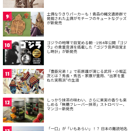
土偶なりきりパーカーも！青森の縄文遺跡群で
9
発掘された土偶がモチーフのキュートなグッズ
が新発売
ゴジラの咆哮で目覚める朝…1954年公開『ゴジ
10
ラ』の貴重音源を搭載した「ゴジラ音声目覚ま
し時計」が新発売
『豊臣兄弟！』で萩原護が演じる武将・小堀正
11
次とは？秀長・秀吉・家康が重用、“出家を重
ねた実務派”の生涯
しっかり抹茶の味わい、さらに果実の香りも楽
12
しめる「無糖フレーバー抹茶」ストロベリー、
マンゴー新発売
「一口」が「いもあらい」！？ 日本の難読地名