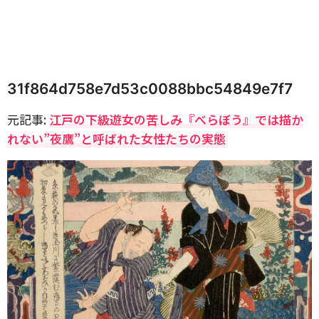
31f864d758e7d53c0088bbc54849e7f7
元記事:
江戸の下級遊女の苦しみ『べらぼう』では描か
れない”夜鷹”と呼ばれた女性たちの実態