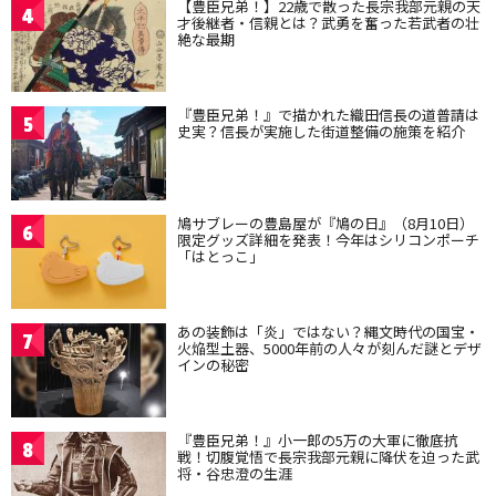
【豊臣兄弟！】22歳で散った長宗我部元親の天
4
才後継者・信親とは？武勇を奮った若武者の壮
絶な最期
『豊臣兄弟！』で描かれた織田信長の道普請は
5
史実？信長が実施した街道整備の施策を紹介
鳩サブレーの豊島屋が『鳩の日』（8月10日）
6
限定グッズ詳細を発表！今年はシリコンポーチ
「はとっこ」
あの装飾は「炎」ではない？縄文時代の国宝・
7
火焔型土器、5000年前の人々が刻んだ謎とデザ
インの秘密
『豊臣兄弟！』小一郎の5万の大軍に徹底抗
8
戦！切腹覚悟で長宗我部元親に降伏を迫った武
将・谷忠澄の生涯