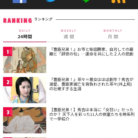
ランキング
RANKING
DAILY
WEEKLY
MONTHLY
24時間
週 間
月 間
『豊臣兄弟！』お市と柴田勝家、自刃しての最
1
期と「辞世の句」…運命を共にした２人の悲劇
『豊臣兄弟！』茶々＝悪女はほぼ創作？秀吉が
2
溺愛、豊臣家滅亡を背負わされた茶々(井上和)
の壮絶すぎる生涯
【豊臣兄弟！】秀吉は本当に「女狂い」だった
3
のか？ 天下人を彩った11人の側室たちを時系列
で一挙紹介