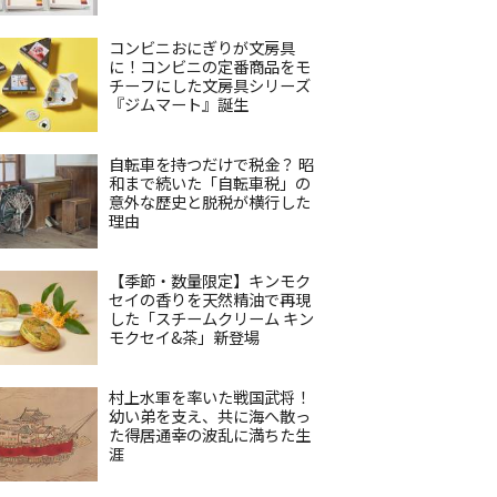
コンビニおにぎりが文房具
に！コンビニの定番商品をモ
チーフにした文房具シリーズ
『ジムマート』誕生
自転車を持つだけで税金？ 昭
和まで続いた「自転車税」の
意外な歴史と脱税が横行した
理由
【季節・数量限定】キンモク
セイの香りを天然精油で再現
した「スチームクリーム キン
モクセイ&茶」新登場
村上水軍を率いた戦国武将！
幼い弟を支え、共に海へ散っ
た得居通幸の波乱に満ちた生
涯