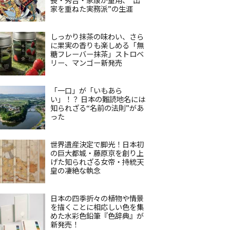
家を重ねた実務派”の生涯
しっかり抹茶の味わい、さら
に果実の香りも楽しめる「無
糖フレーバー抹茶」ストロベ
リー、マンゴー新発売
「一口」が「いもあら
い」！？ 日本の難読地名には
知られざる“名前の法則”があ
った
世界遺産決定で脚光！日本初
の巨大都城・藤原京を創り上
げた知られざる女帝・持統天
皇の凄絶な執念
日本の四季折々の植物や情景
を描くことに相応しい色を集
めた水彩色鉛筆『色辞典』が
新発売！