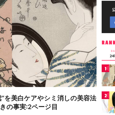
RAN
DA
2
1
2
糞”を美白ケアやシミ消しの美容法
きの事実:2ページ目