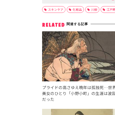
スキンケア
化粧品
川柳
江戸
関連する記事
RELATED
プライドの高さゆえ晩年は孤独死…世
美女のひとり「小野小町」の生涯は波
だった