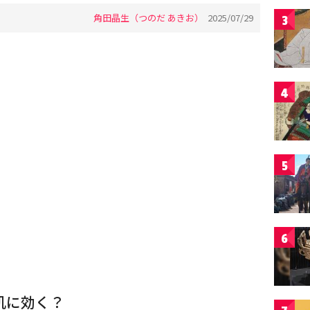
角田晶生（つのだ あきお）
2025/07/29
3
4
5
6
肌に効く？