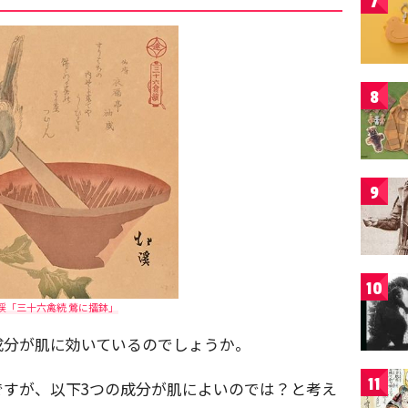
7
8
9
10
渓「三十六禽続 鶯に擂鉢」
成分が肌に効いているのでしょうか。
11
ですが、以下3つの成分が肌によいのでは？と考え