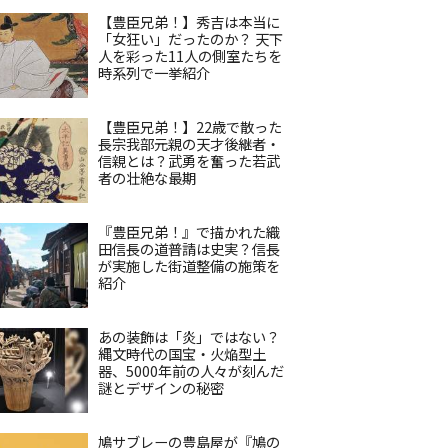
【豊臣兄弟！】秀吉は本当に
「女狂い」だったのか？ 天下
人を彩った11人の側室たちを
時系列で一挙紹介
【豊臣兄弟！】22歳で散った
長宗我部元親の天才後継者・
信親とは？武勇を奮った若武
者の壮絶な最期
『豊臣兄弟！』で描かれた織
田信長の道普請は史実？信長
が実施した街道整備の施策を
紹介
あの装飾は「炎」ではない？
縄文時代の国宝・火焔型土
器、5000年前の人々が刻んだ
謎とデザインの秘密
鳩サブレーの豊島屋が『鳩の