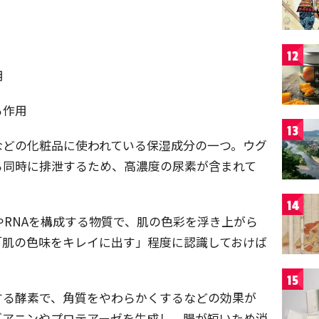
12
用
る作用
13
などの化粧品に使われている保湿成分の一つ。ウグ
ら同時に排泄するため、高濃度の尿素が含まれて
14
やRNAを構成する物質で、肌の色彩を浮き上がら
「肌の色味をキレイに出す」程度に認識しておけば
15
する酵素で、角質をやわらかくするなどの効果が
グアニンやプロテアーゼを生成し、腸が短いため消