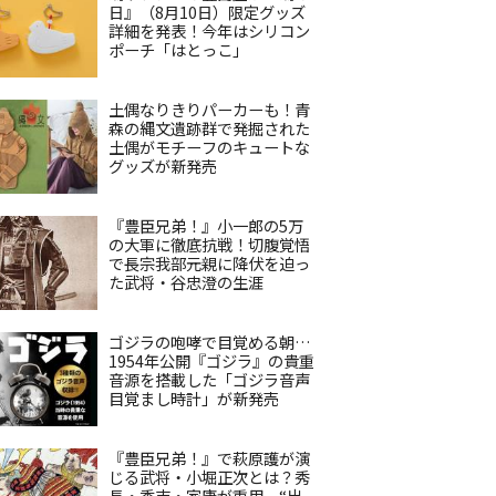
日』（8月10日）限定グッズ
詳細を発表！今年はシリコン
ポーチ「はとっこ」
土偶なりきりパーカーも！青
森の縄文遺跡群で発掘された
土偶がモチーフのキュートな
グッズが新発売
『豊臣兄弟！』小一郎の5万
の大軍に徹底抗戦！切腹覚悟
で長宗我部元親に降伏を迫っ
た武将・谷忠澄の生涯
ゴジラの咆哮で目覚める朝…
1954年公開『ゴジラ』の貴重
音源を搭載した「ゴジラ音声
目覚まし時計」が新発売
『豊臣兄弟！』で萩原護が演
じる武将・小堀正次とは？秀
長・秀吉・家康が重用、“出