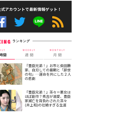
公式アカウントで最新情報ゲット！
ランキング
KING
ILY
WEEKLY
MONTHLY
4時間
週 間
月 間
『豊臣兄弟！』お市と柴田勝
家、自刃しての最期と「辞世
の句」…運命を共にした２人
の悲劇
『豊臣兄弟！』茶々＝悪女は
ほぼ創作？秀吉が溺愛、豊臣
家滅亡を背負わされた茶々
(井上和)の壮絶すぎる生涯