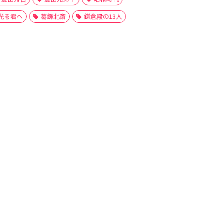
光る君へ
葛飾北斎
鎌倉殿の13人