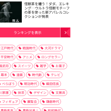
怪獣革を纏う！ダダ、エレキ
ング…ウルトラ怪獣モチーフ
の革を使った新アパレルコレ
クションが発表
ランキングを表示
江戸時代
戦国時代
大河ドラマ
平安時代
アニメ
ロングセラー
国武将
スイーツ
雑学
お菓子
幕末
漫画
時代劇
テレビ
べらぼう
明治時代
織田信長
川家康
抹茶
デザイン
文房具
フィギュア
展覧会
鎌倉時代
豊臣秀吉
豊臣兄弟！
昭和時代