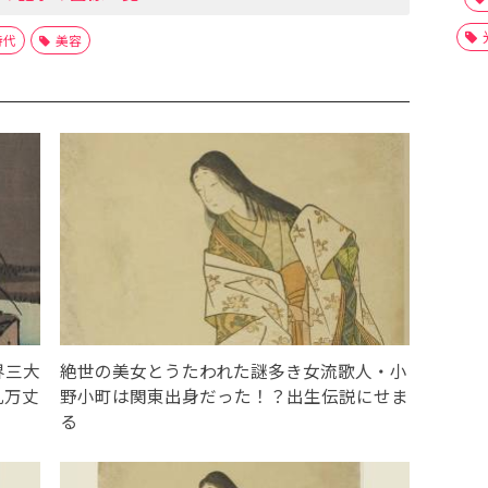
時代
美容
界三大
絶世の美女とうたわれた謎多き女流歌人・小
乱万丈
野小町は関東出身だった！？出生伝説にせま
る