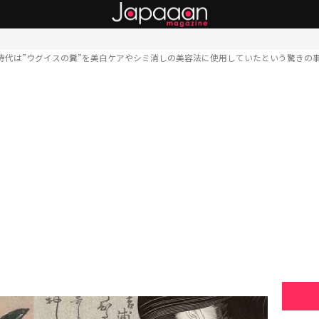
時代は”ウグイスの糞”を美白ケアやシミ消しの美容法に使用していたという驚きの