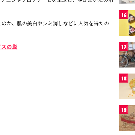
16
たのか、肌の美白やシミ消しなどに人気を得たの
イスの糞
17
18
19