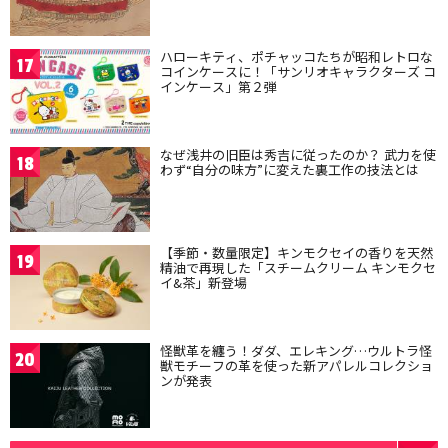
ハローキティ、ポチャッコたちが昭和レトロな
17
コインケースに！「サンリオキャラクターズ コ
インケース」第２弾
なぜ浅井の旧臣は秀吉に従ったのか？ 武力を使
18
わず“自分の味方”に変えた裏工作の技法とは
【季節・数量限定】キンモクセイの香りを天然
19
精油で再現した「スチームクリーム キンモクセ
イ&茶」新登場
怪獣革を纏う！ダダ、エレキング…ウルトラ怪
20
獣モチーフの革を使った新アパレルコレクショ
ンが発表