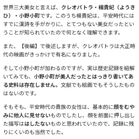
世界三大美女と言えば、
クレオパトラ・楊貴妃（ようき
ひ）・小野小町
です。このうち楊貴妃は、平安時代には
すでに漢詩を手がかりに、とてつもない美女だったとい
うことが知られていたので何となく理解できます。
また、【後編】で後述しますが、クレオパトラは大正時
代の映画がきっかけで有名になりました。
そして小野小町が加わるのですが、実は歴史記録を紐解
いてみても、
小野小町が美人だったとはっきり書いてあ
る史料は存在しません。
文献でも絵画でもそうしたもの
はないのです。
そもそも、平安時代の貴族の女性は、基本的に
顔をむや
みに他人に見せない
ものでしたし、顔を前面に押し出し
た描写は
はしたない
ものと思われていたので、記録に残
りにくいのも当然でした。