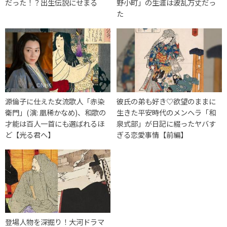
だった！？出生伝説にせまる
野小町」の生涯は波乱万丈だっ
た
源倫子に仕えた女流歌人「赤染
彼氏の弟も好き♡欲望のままに
衛門」(演: 凰稀かなめ)、和歌の
生きた平安時代のメンヘラ「和
才能は百人一首にも選ばれるほ
泉式部」が日記に綴ったヤバす
ど【光る君へ】
ぎる恋愛事情【前編】
登場人物を深掘り！大河ドラマ