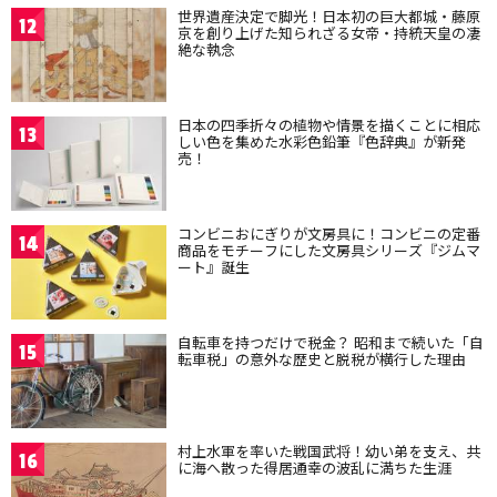
世界遺産決定で脚光！日本初の巨大都城・藤原
12
京を創り上げた知られざる女帝・持統天皇の凄
絶な執念
日本の四季折々の植物や情景を描くことに相応
13
しい色を集めた水彩色鉛筆『色辞典』が新発
売！
コンビニおにぎりが文房具に！コンビニの定番
14
商品をモチーフにした文房具シリーズ『ジムマ
ート』誕生
自転車を持つだけで税金？ 昭和まで続いた「自
15
転車税」の意外な歴史と脱税が横行した理由
村上水軍を率いた戦国武将！幼い弟を支え、共
16
に海へ散った得居通幸の波乱に満ちた生涯