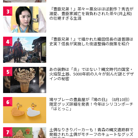
『豊臣兄弟！』茶々＝悪女はほぼ創作？秀吉が
3
溺愛、豊臣家滅亡を背負わされた茶々(井上和)
の壮絶すぎる生涯
『豊臣兄弟！』で描かれた織田信長の道普請は
4
史実？信長が実施した街道整備の施策を紹介
あの装飾は「炎」ではない？縄文時代の国宝・
5
火焔型土器、5000年前の人々が刻んだ謎とデザ
インの秘密
鳩サブレーの豊島屋が『鳩の日』（8月10日）
6
限定グッズ詳細を発表！今年はシリコンポーチ
「はとっこ」
土偶なりきりパーカーも！青森の縄文遺跡群で
7
発掘された土偶がモチーフのキュートなグッズ