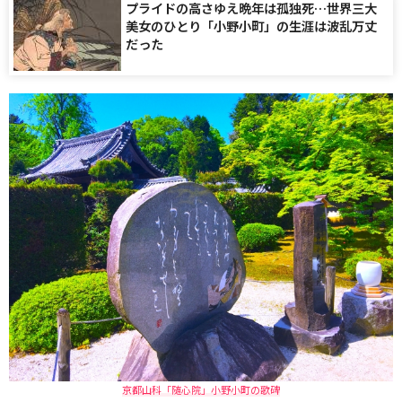
プライドの高さゆえ晩年は孤独死…世界三大
美女のひとり「小野小町」の生涯は波乱万丈
だった
京都山科「随心院」小野小町の歌碑