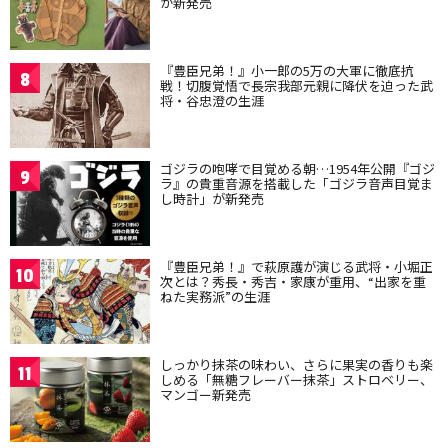
が新発売
『豊臣兄弟！』小一郎の5万の大軍に徹底抗
8
戦！切腹覚悟で長宗我部元親に降伏を迫った武
将・谷忠澄の生涯
ゴジラの咆哮で目覚める朝…1954年公開『ゴジ
9
ラ』の貴重音源を搭載した「ゴジラ音声目覚ま
し時計」が新発売
『豊臣兄弟！』で萩原護が演じる武将・小堀正
10
次とは？秀長・秀吉・家康が重用、“出家を重
ねた実務派”の生涯
しっかり抹茶の味わい、さらに果実の香りも楽
11
しめる「無糖フレーバー抹茶」ストロベリー、
マンゴー新発売