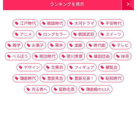
ランキングを表示
江戸時代
戦国時代
大河ドラマ
平安時代
アニメ
ロングセラー
戦国武将
スイーツ
雑学
お菓子
幕末
漫画
時代劇
テレビ
べらぼう
明治時代
徳川家康
織田信長
抹茶
デザイン
文房具
フィギュア
展覧会
鎌倉時代
豊臣秀吉
豊臣兄弟！
昭和時代
光る君へ
葛飾北斎
鎌倉殿の13人