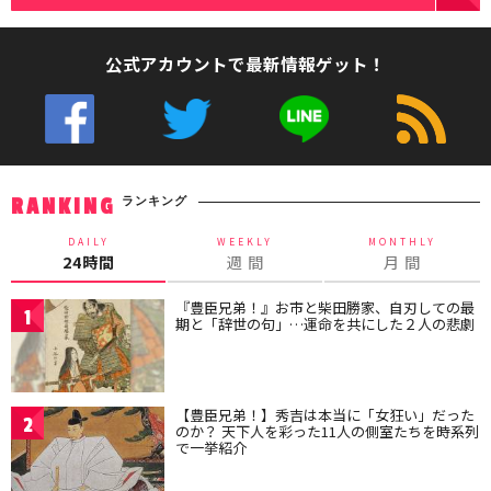
公式アカウントで最新情報ゲット！
ランキング
RANKING
DAILY
WEEKLY
MONTHLY
24時間
週 間
月 間
『豊臣兄弟！』お市と柴田勝家、自刃しての最
1
期と「辞世の句」…運命を共にした２人の悲劇
【豊臣兄弟！】秀吉は本当に「女狂い」だった
2
のか？ 天下人を彩った11人の側室たちを時系列
で一挙紹介