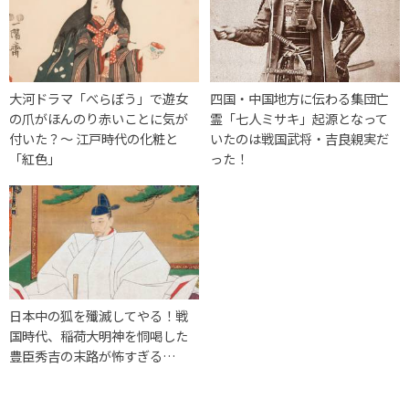
大河ドラマ「べらぼう」で遊女
四国・中国地方に伝わる集団亡
の爪がほんのり赤いことに気が
霊「七人ミサキ」起源となって
付いた？〜 江戸時代の化粧と
いたのは戦国武将・吉良親実だ
「紅色」
った！
日本中の狐を殲滅してやる！戦
国時代、稲荷大明神を恫喝した
豊臣秀吉の末路が怖すぎる…