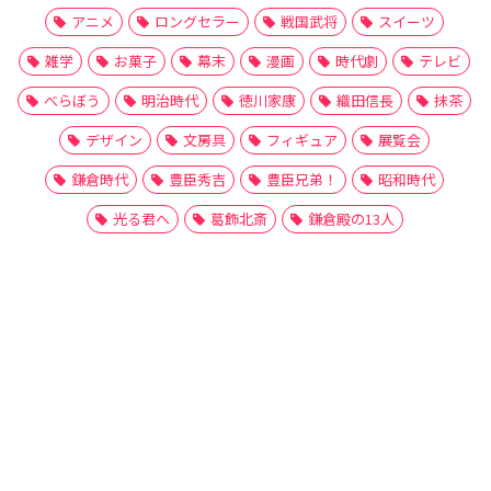
アニメ
ロングセラー
戦国武将
スイーツ
雑学
お菓子
幕末
漫画
時代劇
テレビ
べらぼう
明治時代
徳川家康
織田信長
抹茶
デザイン
文房具
フィギュア
展覧会
鎌倉時代
豊臣秀吉
豊臣兄弟！
昭和時代
光る君へ
葛飾北斎
鎌倉殿の13人