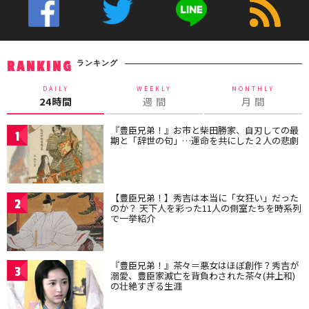
ランキング
RANKING
DAILY
WEEKLY
MONTHLY
24時間
週 間
月 間
『豊臣兄弟！』お市と柴田勝家、自刃しての最
1
期と「辞世の句」…運命を共にした２人の悲劇
【豊臣兄弟！】秀吉は本当に「女狂い」だった
2
のか？ 天下人を彩った11人の側室たちを時系列
で一挙紹介
『豊臣兄弟！』茶々＝悪女はほぼ創作？秀吉が
3
溺愛、豊臣家滅亡を背負わされた茶々(井上和)
の壮絶すぎる生涯