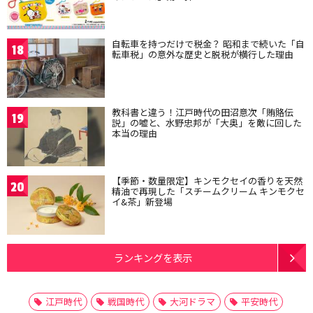
自転車を持つだけで税金？ 昭和まで続いた「自
18
転車税」の意外な歴史と脱税が横行した理由
教科書と違う！江戸時代の田沼意次「賄賂伝
19
説」の嘘と、水野忠邦が「大奥」を敵に回した
本当の理由
【季節・数量限定】キンモクセイの香りを天然
20
精油で再現した「スチームクリーム キンモクセ
イ&茶」新登場
ランキングを表示
江戸時代
戦国時代
大河ドラマ
平安時代