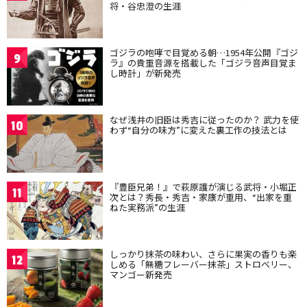
将・谷忠澄の生涯
ゴジラの咆哮で目覚める朝…1954年公開『ゴジ
9
ラ』の貴重音源を搭載した「ゴジラ音声目覚ま
し時計」が新発売
なぜ浅井の旧臣は秀吉に従ったのか？ 武力を使
10
わず“自分の味方”に変えた裏工作の技法とは
『豊臣兄弟！』で萩原護が演じる武将・小堀正
11
次とは？秀長・秀吉・家康が重用、“出家を重
ねた実務派”の生涯
しっかり抹茶の味わい、さらに果実の香りも楽
12
しめる「無糖フレーバー抹茶」ストロベリー、
マンゴー新発売