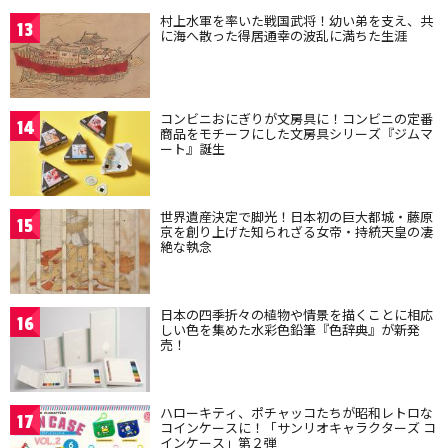
村上水軍を率いた戦国武将！幼い弟を支え、共
13
に海へ散った得居通幸の波乱に満ちた生涯
コンビニおにぎりが文房具に！コンビニの定番
14
商品をモチーフにした文房具シリーズ『ジムマ
ート』誕生
世界遺産決定で脚光！日本初の巨大都城・藤原
15
京を創り上げた知られざる女帝・持統天皇の凄
絶な執念
日本の四季折々の植物や情景を描くことに相応
16
しい色を集めた水彩色鉛筆『色辞典』が新発
売！
ハローキティ、ポチャッコたちが昭和レトロな
17
コインケースに！「サンリオキャラクターズ コ
インケース」第２弾