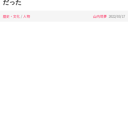
だった
歴史・文化
/
人物
山内琉夢
2022/03/17