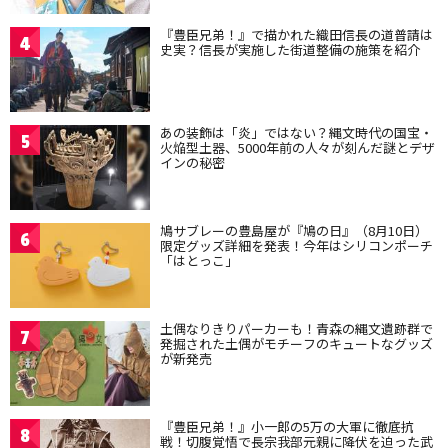
『豊臣兄弟！』で描かれた織田信長の道普請は
4
史実？信長が実施した街道整備の施策を紹介
あの装飾は「炎」ではない？縄文時代の国宝・
5
火焔型土器、5000年前の人々が刻んだ謎とデザ
インの秘密
鳩サブレーの豊島屋が『鳩の日』（8月10日）
6
限定グッズ詳細を発表！今年はシリコンポーチ
「はとっこ」
土偶なりきりパーカーも！青森の縄文遺跡群で
7
発掘された土偶がモチーフのキュートなグッズ
が新発売
『豊臣兄弟！』小一郎の5万の大軍に徹底抗
8
戦！切腹覚悟で長宗我部元親に降伏を迫った武