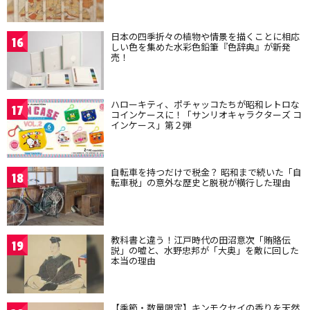
日本の四季折々の植物や情景を描くことに相応
16
しい色を集めた水彩色鉛筆『色辞典』が新発
売！
ハローキティ、ポチャッコたちが昭和レトロな
17
コインケースに！「サンリオキャラクターズ コ
インケース」第２弾
自転車を持つだけで税金？ 昭和まで続いた「自
18
転車税」の意外な歴史と脱税が横行した理由
教科書と違う！江戸時代の田沼意次「賄賂伝
19
説」の嘘と、水野忠邦が「大奥」を敵に回した
本当の理由
【季節・数量限定】キンモクセイの香りを天然