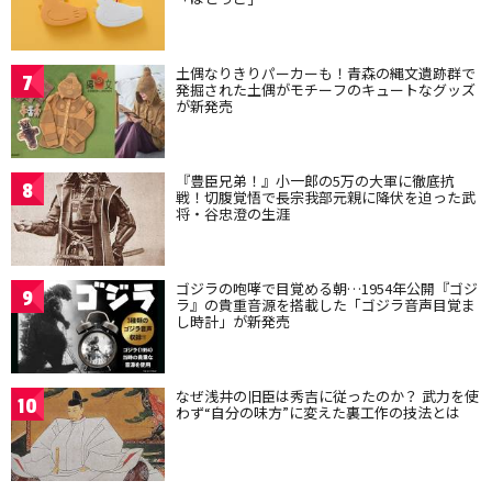
土偶なりきりパーカーも！青森の縄文遺跡群で
7
発掘された土偶がモチーフのキュートなグッズ
が新発売
『豊臣兄弟！』小一郎の5万の大軍に徹底抗
8
戦！切腹覚悟で長宗我部元親に降伏を迫った武
将・谷忠澄の生涯
ゴジラの咆哮で目覚める朝…1954年公開『ゴジ
9
ラ』の貴重音源を搭載した「ゴジラ音声目覚ま
し時計」が新発売
なぜ浅井の旧臣は秀吉に従ったのか？ 武力を使
10
わず“自分の味方”に変えた裏工作の技法とは