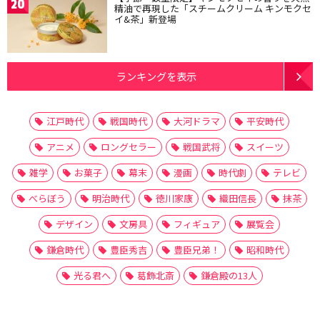
20
精油で再現した「スチームクリーム キンモクセ
イ&茶」新登場
ランキングを表示
江戸時代
戦国時代
大河ドラマ
平安時代
アニメ
ロングセラー
戦国武将
スイーツ
雑学
お菓子
幕末
漫画
時代劇
テレビ
べらぼう
明治時代
徳川家康
織田信長
抹茶
デザイン
文房具
フィギュア
展覧会
鎌倉時代
豊臣秀吉
豊臣兄弟！
昭和時代
光る君へ
葛飾北斎
鎌倉殿の13人