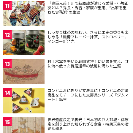
『豊臣兄弟！』で萩原護が演じる武将・小堀正
11
次とは？秀長・秀吉・家康が重用、“出家を重
ねた実務派”の生涯
しっかり抹茶の味わい、さらに果実の香りも楽
12
しめる「無糖フレーバー抹茶」ストロベリー、
マンゴー新発売
村上水軍を率いた戦国武将！幼い弟を支え、共
13
に海へ散った得居通幸の波乱に満ちた生涯
コンビニおにぎりが文房具に！コンビニの定番
14
商品をモチーフにした文房具シリーズ『ジムマ
ート』誕生
世界遺産決定で脚光！日本初の巨大都城・藤原
15
京を創り上げた知られざる女帝・持統天皇の凄
絶な執念