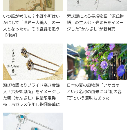
いつ誰が考えた？小野小町はい
紫式部による長編物語「源氏物
かにして「世界三大美人」の一
語」の主人公・光源氏をイメー
人となったか。その経緯を追う
ジした”かんざし”が新発売
【後編】
源氏物語よりプライド高き貴婦
日本の夏の風物詩「アサガオ」
人「六条御息所」をイメージし
という名称の由来には”朝の容
た簪（かんざし）数量限定発
花”という意味もあった
売！京ガラス使用し絢爛豪華に