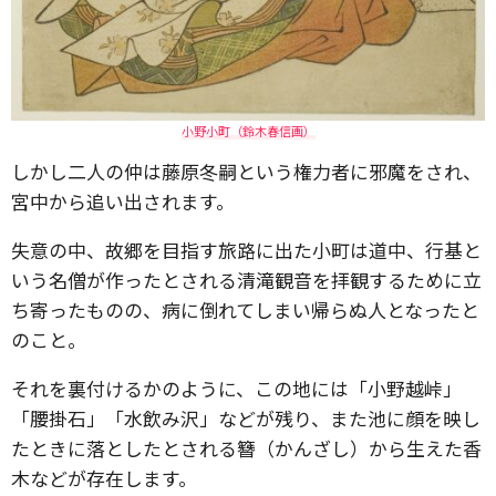
小野小町（鈴木春信画）
しかし二人の仲は藤原冬嗣という権力者に邪魔をされ、
宮中から追い出されます。
失意の中、故郷を目指す旅路に出た小町は道中、行基と
いう名僧が作ったとされる清滝観音を拝観するために立
ち寄ったものの、病に倒れてしまい帰らぬ人となったと
のこと。
それを裏付けるかのように、
この地には「小野越峠」
「腰掛石」「水飲み沢」などが残り、また池に顔を映し
たときに落としたとされる簪（かんざし）から生えた香
木などが存在します。