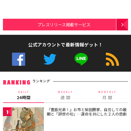
プレスリリース掲載サービス
公式アカウントで最新情報ゲット！
ランキング
RANKING
DAILY
WEEKLY
MONTHLY
24時間
週 間
月 間
『豊臣兄弟！』お市と柴田勝家、自刃しての最
1
期と「辞世の句」…運命を共にした２人の悲劇