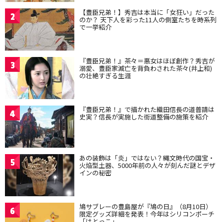
【豊臣兄弟！】秀吉は本当に「女狂い」だった
2
のか？ 天下人を彩った11人の側室たちを時系列
で一挙紹介
『豊臣兄弟！』茶々＝悪女はほぼ創作？秀吉が
3
溺愛、豊臣家滅亡を背負わされた茶々(井上和)
の壮絶すぎる生涯
『豊臣兄弟！』で描かれた織田信長の道普請は
4
史実？信長が実施した街道整備の施策を紹介
あの装飾は「炎」ではない？縄文時代の国宝・
5
火焔型土器、5000年前の人々が刻んだ謎とデザ
インの秘密
鳩サブレーの豊島屋が『鳩の日』（8月10日）
6
限定グッズ詳細を発表！今年はシリコンポーチ
「はとっこ」