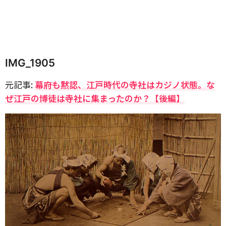
IMG_1905
元記事:
幕府も黙認、江戸時代の寺社はカジノ状態。な
ぜ江戸の博徒は寺社に集まったのか？【後編】