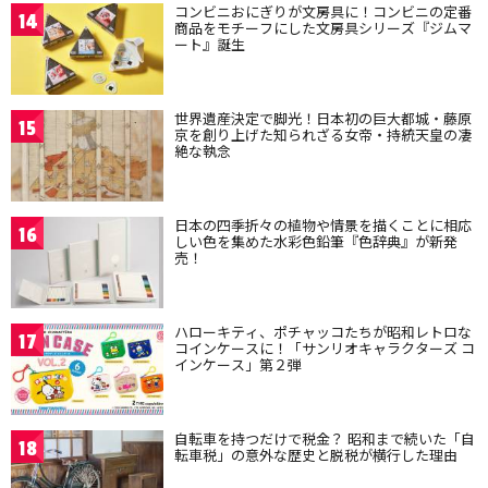
コンビニおにぎりが文房具に！コンビニの定番
14
商品をモチーフにした文房具シリーズ『ジムマ
ート』誕生
世界遺産決定で脚光！日本初の巨大都城・藤原
15
京を創り上げた知られざる女帝・持統天皇の凄
絶な執念
日本の四季折々の植物や情景を描くことに相応
16
しい色を集めた水彩色鉛筆『色辞典』が新発
売！
ハローキティ、ポチャッコたちが昭和レトロな
17
コインケースに！「サンリオキャラクターズ コ
インケース」第２弾
自転車を持つだけで税金？ 昭和まで続いた「自
18
転車税」の意外な歴史と脱税が横行した理由