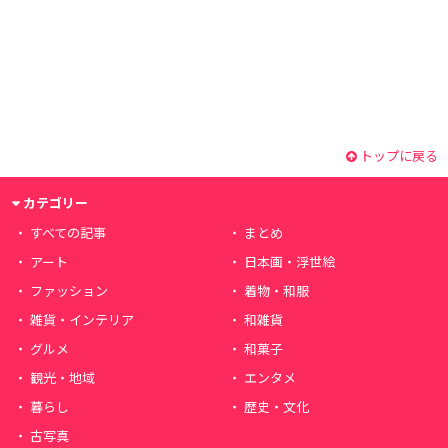
トップに戻る
カテゴリー
すべての記事
まとめ
アート
日本画・浮世絵
ファッション
着物・和服
雑貨・インテリア
和雑貨
グルメ
和菓子
観光・地域
エンタメ
暮らし
歴史・文化
古写真