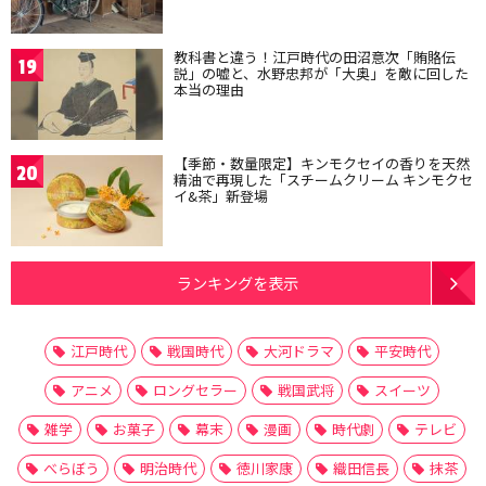
教科書と違う！江戸時代の田沼意次「賄賂伝
19
説」の嘘と、水野忠邦が「大奥」を敵に回した
本当の理由
【季節・数量限定】キンモクセイの香りを天然
20
精油で再現した「スチームクリーム キンモクセ
イ&茶」新登場
ランキングを表示
江戸時代
戦国時代
大河ドラマ
平安時代
アニメ
ロングセラー
戦国武将
スイーツ
雑学
お菓子
幕末
漫画
時代劇
テレビ
べらぼう
明治時代
徳川家康
織田信長
抹茶