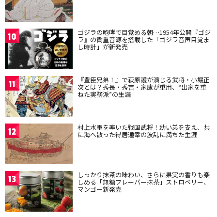
ゴジラの咆哮で目覚める朝…1954年公開『ゴジ
10
ラ』の貴重音源を搭載した「ゴジラ音声目覚ま
し時計」が新発売
『豊臣兄弟！』で萩原護が演じる武将・小堀正
11
次とは？秀長・秀吉・家康が重用、“出家を重
ねた実務派”の生涯
村上水軍を率いた戦国武将！幼い弟を支え、共
12
に海へ散った得居通幸の波乱に満ちた生涯
しっかり抹茶の味わい、さらに果実の香りも楽
13
しめる「無糖フレーバー抹茶」ストロベリー、
マンゴー新発売