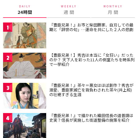
DAILY
WEEKLY
MONTHLY
24時間
週 間
月 間
『豊臣兄弟！』お市と柴田勝家、自刃しての最
1
期と「辞世の句」…運命を共にした２人の悲劇
【豊臣兄弟！】秀吉は本当に「女狂い」だった
2
のか？ 天下人を彩った11人の側室たちを時系列
で一挙紹介
『豊臣兄弟！』茶々＝悪女はほぼ創作？秀吉が
3
溺愛、豊臣家滅亡を背負わされた茶々(井上和)
の壮絶すぎる生涯
『豊臣兄弟！』で描かれた織田信長の道普請は
4
史実？信長が実施した街道整備の施策を紹介