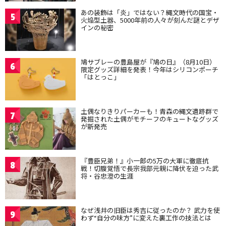
あの装飾は「炎」ではない？縄文時代の国宝・
5
火焔型土器、5000年前の人々が刻んだ謎とデザ
インの秘密
鳩サブレーの豊島屋が『鳩の日』（8月10日）
6
限定グッズ詳細を発表！今年はシリコンポーチ
「はとっこ」
土偶なりきりパーカーも！青森の縄文遺跡群で
7
発掘された土偶がモチーフのキュートなグッズ
が新発売
『豊臣兄弟！』小一郎の5万の大軍に徹底抗
8
戦！切腹覚悟で長宗我部元親に降伏を迫った武
将・谷忠澄の生涯
なぜ浅井の旧臣は秀吉に従ったのか？ 武力を使
9
わず“自分の味方”に変えた裏工作の技法とは