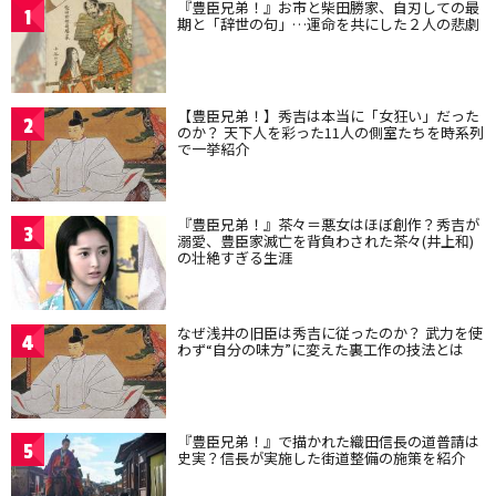
『豊臣兄弟！』お市と柴田勝家、自刃しての最
1
期と「辞世の句」…運命を共にした２人の悲劇
【豊臣兄弟！】秀吉は本当に「女狂い」だった
2
のか？ 天下人を彩った11人の側室たちを時系列
で一挙紹介
『豊臣兄弟！』茶々＝悪女はほぼ創作？秀吉が
3
溺愛、豊臣家滅亡を背負わされた茶々(井上和)
の壮絶すぎる生涯
なぜ浅井の旧臣は秀吉に従ったのか？ 武力を使
4
わず“自分の味方”に変えた裏工作の技法とは
『豊臣兄弟！』で描かれた織田信長の道普請は
5
史実？信長が実施した街道整備の施策を紹介