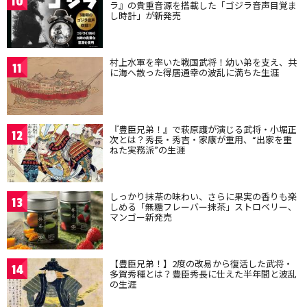
10
ラ』の貴重音源を搭載した「ゴジラ音声目覚ま
し時計」が新発売
村上水軍を率いた戦国武将！幼い弟を支え、共
11
に海へ散った得居通幸の波乱に満ちた生涯
『豊臣兄弟！』で萩原護が演じる武将・小堀正
12
次とは？秀長・秀吉・家康が重用、“出家を重
ねた実務派”の生涯
しっかり抹茶の味わい、さらに果実の香りも楽
13
しめる「無糖フレーバー抹茶」ストロベリー、
マンゴー新発売
【豊臣兄弟！】2度の改易から復活した武将・
14
多賀秀種とは？豊臣秀長に仕えた半年間と波乱
の生涯