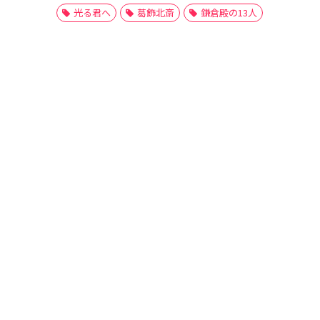
光る君へ
葛飾北斎
鎌倉殿の13人