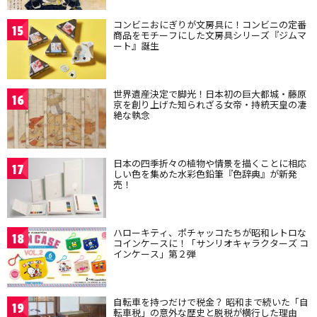
コンビニおにぎりが文房具に！コンビニの定番
15
商品をモチーフにした文房具シリーズ『ジムマ
ート』誕生
世界遺産決定で脚光！日本初の巨大都城・藤原
16
京を創り上げた知られざる女帝・持統天皇の凄
絶な執念
日本の四季折々の植物や情景を描くことに相応
17
しい色を集めた水彩色鉛筆『色辞典』が新発
売！
ハローキティ、ポチャッコたちが昭和レトロな
18
コインケースに！「サンリオキャラクターズ コ
インケース」第２弾
自転車を持つだけで税金？ 昭和まで続いた「自
19
転車税」の意外な歴史と脱税が横行した理由