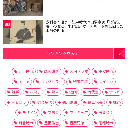
教科書と違う！江戸時代の田沼意次「賄賂伝
20
説」の嘘と、水野忠邦が「大奥」を敵に回した
本当の理由
ランキングを表示
江戸時代
戦国時代
大河ドラマ
平安時代
アニメ
ロングセラー
戦国武将
スイーツ
雑学
お菓子
幕末
漫画
時代劇
テレビ
べらぼう
明治時代
徳川家康
織田信長
抹茶
デザイン
文房具
フィギュア
展覧会
鎌倉時代
豊臣秀吉
豊臣兄弟！
昭和時代