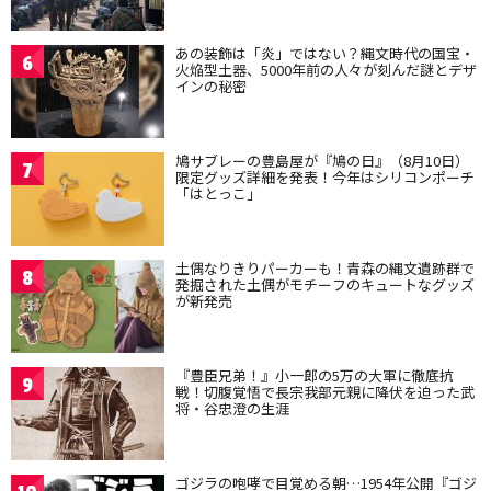
あの装飾は「炎」ではない？縄文時代の国宝・
6
火焔型土器、5000年前の人々が刻んだ謎とデザ
インの秘密
鳩サブレーの豊島屋が『鳩の日』（8月10日）
7
限定グッズ詳細を発表！今年はシリコンポーチ
「はとっこ」
土偶なりきりパーカーも！青森の縄文遺跡群で
8
発掘された土偶がモチーフのキュートなグッズ
が新発売
『豊臣兄弟！』小一郎の5万の大軍に徹底抗
9
戦！切腹覚悟で長宗我部元親に降伏を迫った武
将・谷忠澄の生涯
ゴジラの咆哮で目覚める朝…1954年公開『ゴジ