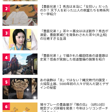
【豊臣兄弟！】秀吉は本当に「女狂い」だった
2
のか？ 天下人を彩った11人の側室たちを時系列
で一挙紹介
『豊臣兄弟！』茶々＝悪女はほぼ創作？秀吉が
3
溺愛、豊臣家滅亡を背負わされた茶々(井上和)
の壮絶すぎる生涯
『豊臣兄弟！』で描かれた織田信長の道普請は
4
史実？信長が実施した街道整備の施策を紹介
あの装飾は「炎」ではない？縄文時代の国宝・
5
火焔型土器、5000年前の人々が刻んだ謎とデザ
インの秘密
鳩サブレーの豊島屋が『鳩の日』（8月10日）
6
限定グッズ詳細を発表！今年はシリコンポーチ
「はとっこ」