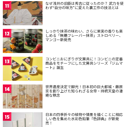
なぜ浅井の旧臣は秀吉に従ったのか？ 武力を使
11
わず“自分の味方”に変えた裏工作の技法とは
しっかり抹茶の味わい、さらに果実の香りも楽
12
しめる「無糖フレーバー抹茶」ストロベリー、
マンゴー新発売
コンビニおにぎりが文房具に！コンビニの定番
13
商品をモチーフにした文房具シリーズ『ジムマ
ート』誕生
世界遺産決定で脚光！日本初の巨大都城・藤原
14
京を創り上げた知られざる女帝・持統天皇の凄
絶な執念
日本の四季折々の植物や情景を描くことに相応
15
しい色を集めた水彩色鉛筆『色辞典』が新発
売！