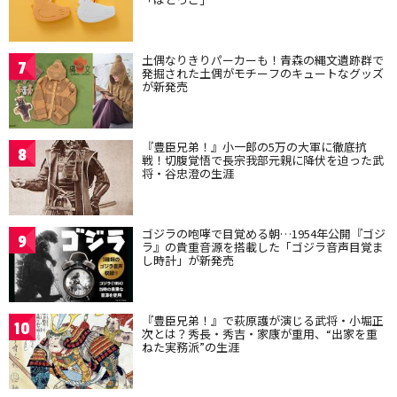
土偶なりきりパーカーも！青森の縄文遺跡群で
7
発掘された土偶がモチーフのキュートなグッズ
が新発売
『豊臣兄弟！』小一郎の5万の大軍に徹底抗
8
戦！切腹覚悟で長宗我部元親に降伏を迫った武
将・谷忠澄の生涯
ゴジラの咆哮で目覚める朝…1954年公開『ゴジ
9
ラ』の貴重音源を搭載した「ゴジラ音声目覚ま
し時計」が新発売
『豊臣兄弟！』で萩原護が演じる武将・小堀正
10
次とは？秀長・秀吉・家康が重用、“出家を重
ねた実務派”の生涯