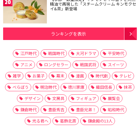
20
精油で再現した「スチームクリーム キンモクセ
イ&茶」新登場
ランキングを表示
江戸時代
戦国時代
大河ドラマ
平安時代
アニメ
ロングセラー
戦国武将
スイーツ
雑学
お菓子
幕末
漫画
時代劇
テレビ
べらぼう
明治時代
徳川家康
織田信長
抹茶
デザイン
文房具
フィギュア
展覧会
鎌倉時代
豊臣秀吉
豊臣兄弟！
昭和時代
光る君へ
葛飾北斎
鎌倉殿の13人