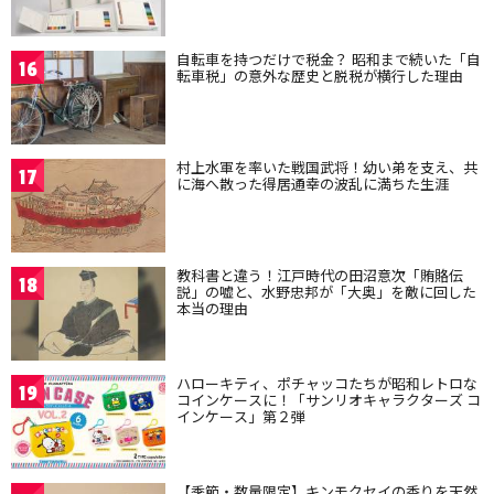
自転車を持つだけで税金？ 昭和まで続いた「自
16
転車税」の意外な歴史と脱税が横行した理由
村上水軍を率いた戦国武将！幼い弟を支え、共
17
に海へ散った得居通幸の波乱に満ちた生涯
教科書と違う！江戸時代の田沼意次「賄賂伝
18
説」の嘘と、水野忠邦が「大奥」を敵に回した
本当の理由
ハローキティ、ポチャッコたちが昭和レトロな
19
コインケースに！「サンリオキャラクターズ コ
インケース」第２弾
【季節・数量限定】キンモクセイの香りを天然