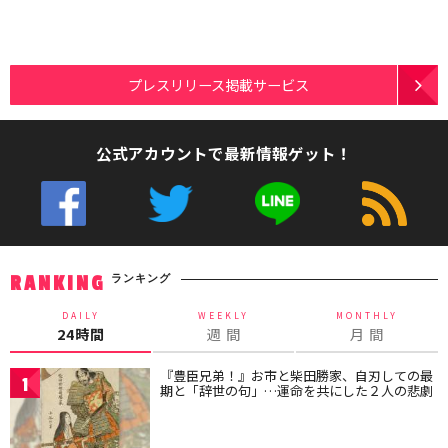
プレスリリース掲載サービス
公式アカウントで最新情報ゲット！
ランキング
RANKING
DAILY
WEEKLY
MONTHLY
24時間
週 間
月 間
『豊臣兄弟！』お市と柴田勝家、自刃しての最
1
期と「辞世の句」…運命を共にした２人の悲劇