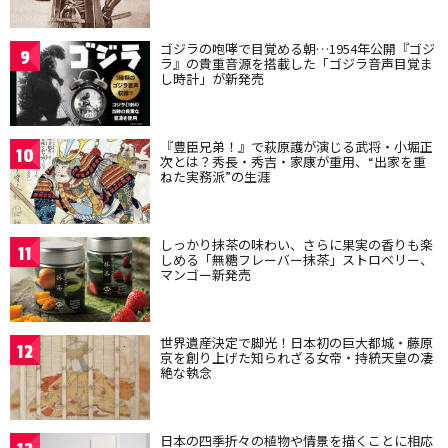
ゴジラの咆哮で目覚める朝…1954年公開『ゴジ
9
ラ』の貴重音源を搭載した「ゴジラ音声目覚ま
し時計」が新発売
『豊臣兄弟！』で萩原護が演じる武将・小堀正
10
次とは？秀長・秀吉・家康が重用、“出家を重
ねた実務派”の生涯
しっかり抹茶の味わい、さらに果実の香りも楽
11
しめる「無糖フレーバー抹茶」ストロベリー、
マンゴー新発売
世界遺産決定で脚光！日本初の巨大都城・藤原
12
京を創り上げた知られざる女帝・持統天皇の凄
絶な執念
日本の四季折々の植物や情景を描くことに相応