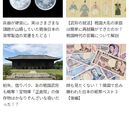
兵器が硬貨に。実はさまざまな
【武将の就活】戦国大名の家臣
課題が山積していた戦後日本の
は簡単に再就職ができたのか？
貨幣製造の変遷をたどる！
戦国時代の官職について解説
紛失、借りパク、あの戦国武将
顔も見たくない！？隣国で忌み
も略奪！宝物庫「正倉院」の保
嫌われた日本の紙幣ベスト３
存物はかなりぞんざいな扱いだ
【後編】
った！？