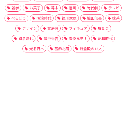
雑学
お菓子
幕末
漫画
時代劇
テレビ
べらぼう
明治時代
徳川家康
織田信長
抹茶
デザイン
文房具
フィギュア
展覧会
鎌倉時代
豊臣秀吉
豊臣兄弟！
昭和時代
光る君へ
葛飾北斎
鎌倉殿の13人