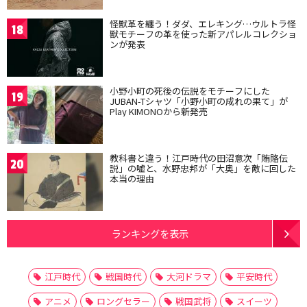
怪獣革を纏う！ダダ、エレキング…ウルトラ怪
18
獣モチーフの革を使った新アパレルコレクショ
ンが発表
小野小町の死後の伝説をモチーフにした
19
JUBAN-Tシャツ「小野小町の成れの果て」が
Play KIMONOから新発売
教科書と違う！江戸時代の田沼意次「賄賂伝
20
説」の嘘と、水野忠邦が「大奥」を敵に回した
本当の理由
ランキングを表示
江戸時代
戦国時代
大河ドラマ
平安時代
アニメ
ロングセラー
戦国武将
スイーツ