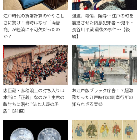
江戸時代の貨幣計算のややこし
強盗、殺傷、陵辱…江戸の町を
さに驚け！当時はなぜ「両替
震撼させた凶悪犯罪者 ～鬼平・
商」が経済に不可欠だったの
長谷川平蔵 最後の事件～【後
か？
編】
忠臣蔵・赤穂浪士の討ち入りは
お江戸版ブラック庁舎！？超激
本当に「正義」なのか？主君の
務だった江戸時代の町奉行所の
敵討ちに潜む ”法と忠義の矛
知られざる実態
盾”【前編】