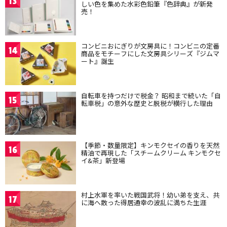
13
しい色を集めた水彩色鉛筆『色辞典』が新発
売！
コンビニおにぎりが文房具に！コンビニの定番
14
商品をモチーフにした文房具シリーズ『ジムマ
ート』誕生
自転車を持つだけで税金？ 昭和まで続いた「自
15
転車税」の意外な歴史と脱税が横行した理由
【季節・数量限定】キンモクセイの香りを天然
16
精油で再現した「スチームクリーム キンモクセ
イ&茶」新登場
村上水軍を率いた戦国武将！幼い弟を支え、共
17
に海へ散った得居通幸の波乱に満ちた生涯