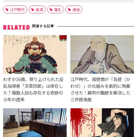
江戸時代
経済
藩札
通過
関連する記事
RELATED
わずか16歳、祭り上げられた反
江戸時代、両替商が「為替（か
乱指導者「天草四郎」は実在し
わせ）」の仕組みを劇的に発展
た？複数人説も存在する奇跡の
させた！幕府の難題を解決した
少年の虚実
三井越後屋