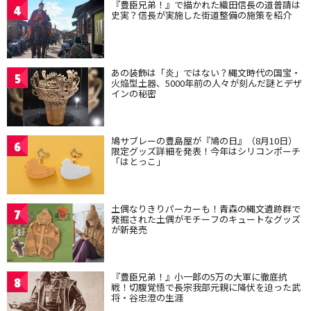
『豊臣兄弟！』で描かれた織田信長の道普請は
4
史実？信長が実施した街道整備の施策を紹介
あの装飾は「炎」ではない？縄文時代の国宝・
5
火焔型土器、5000年前の人々が刻んだ謎とデザ
インの秘密
鳩サブレーの豊島屋が『鳩の日』（8月10日）
6
限定グッズ詳細を発表！今年はシリコンポーチ
「はとっこ」
土偶なりきりパーカーも！青森の縄文遺跡群で
7
発掘された土偶がモチーフのキュートなグッズ
が新発売
『豊臣兄弟！』小一郎の5万の大軍に徹底抗
8
戦！切腹覚悟で長宗我部元親に降伏を迫った武
将・谷忠澄の生涯