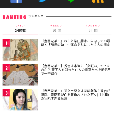
ランキング
RANKING
DAILY
WEEKLY
MONTHLY
24時間
週 間
月 間
『豊臣兄弟！』お市と柴田勝家、自刃しての最
1
期と「辞世の句」…運命を共にした２人の悲劇
【豊臣兄弟！】秀吉は本当に「女狂い」だった
2
のか？ 天下人を彩った11人の側室たちを時系列
で一挙紹介
『豊臣兄弟！』茶々＝悪女はほぼ創作？秀吉が
3
溺愛、豊臣家滅亡を背負わされた茶々(井上和)
の壮絶すぎる生涯