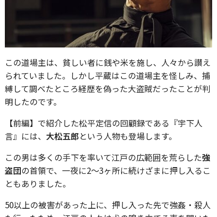
この道場主は、貧しい者に銭や米を施し、人々から讃え
られていました。しかし平蔵はこの道場主を怪しみ、捕
縛して調べたところ経歴を偽った大盗賊だったことが判
明したのです。
【前編】で紹介した松平定信の回顧録である『宇下人
言』には、
大松五郎
という人物も登場します。
この男は多くの手下を率いて江戸の広範囲を荒らした
強
盗団
の首領で、一夜に2～3ヶ所に続けざまに押し入るこ
ともありました。
50以上の被害があった上に、押し入った先で強姦・殺人