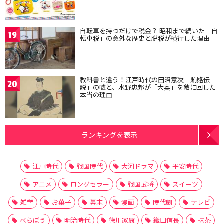
自転車を持つだけで税金？ 昭和まで続いた「自
19
転車税」の意外な歴史と脱税が横行した理由
教科書と違う！江戸時代の田沼意次「賄賂伝
20
説」の嘘と、水野忠邦が「大奥」を敵に回した
本当の理由
ランキングを表示
江戸時代
戦国時代
大河ドラマ
平安時代
アニメ
ロングセラー
戦国武将
スイーツ
雑学
お菓子
幕末
漫画
時代劇
テレビ
べらぼう
明治時代
徳川家康
織田信長
抹茶