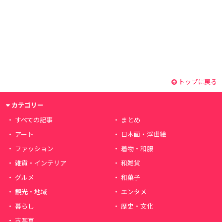
トップに戻る
カテゴリー
すべての記事
まとめ
アート
日本画・浮世絵
ファッション
着物・和服
雑貨・インテリア
和雑貨
グルメ
和菓子
観光・地域
エンタメ
暮らし
歴史・文化
古写真