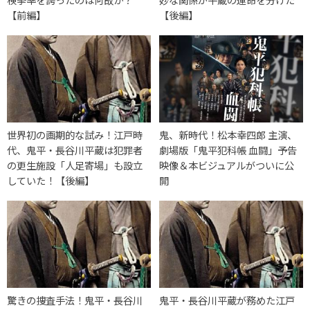
【前編】
【後編】
世界初の画期的な試み！江戸時
鬼、新時代！松本幸四郎 主演、
代、鬼平・長谷川平蔵は犯罪者
劇場版「鬼平犯科帳 血闘」予告
の更生施設「人足寄場」も設立
映像＆本ビジュアルがついに公
していた！【後編】
開
驚きの捜査手法！鬼平・長谷川
鬼平・長谷川平蔵が務めた江戸