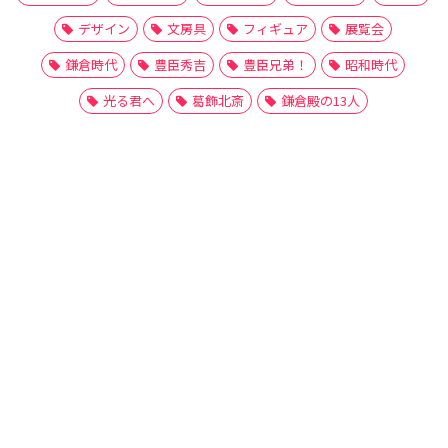
デザイン
文房具
フィギュア
展覧会
鎌倉時代
豊臣秀吉
豊臣兄弟！
昭和時代
光る君へ
葛飾北斎
鎌倉殿の13人