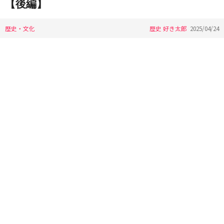
【後編】
歴史・文化
歴史 好き太郎
2025/04/24