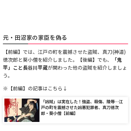
元・田沼家の家臣を偽る
【前編】では、江戸の町を震撼させた盗賊、真刀(神道)
徳次郎と葵小僧を紹介しました。【後編】でも、
「鬼
平」こと長谷川平蔵
が関わった他の盗賊を紹介しましょ
う。
※【前編】の記事はこちら↓
「凶賊」は実在した！強盗、殺傷、陵辱…江
戸の町を震撼させた凶悪犯罪者、真刀徳次
郎・葵小僧【前編】