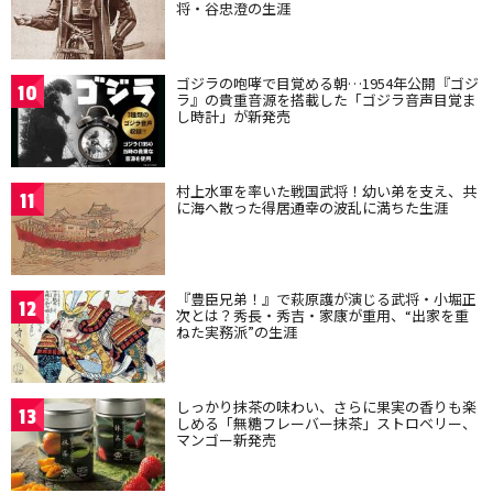
将・谷忠澄の生涯
ゴジラの咆哮で目覚める朝…1954年公開『ゴジ
10
ラ』の貴重音源を搭載した「ゴジラ音声目覚ま
し時計」が新発売
村上水軍を率いた戦国武将！幼い弟を支え、共
11
に海へ散った得居通幸の波乱に満ちた生涯
『豊臣兄弟！』で萩原護が演じる武将・小堀正
12
次とは？秀長・秀吉・家康が重用、“出家を重
ねた実務派”の生涯
しっかり抹茶の味わい、さらに果実の香りも楽
13
しめる「無糖フレーバー抹茶」ストロベリー、
マンゴー新発売