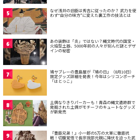
なぜ浅井の旧臣は秀吉に従ったのか？ 武力を使
5
わず“自分の味方”に変えた裏工作の技法とは
あの装飾は「炎」ではない？縄文時代の国宝・
6
火焔型土器、5000年前の人々が刻んだ謎とデザ
インの秘密
鳩サブレーの豊島屋が『鳩の日』（8月10日）
7
限定グッズ詳細を発表！今年はシリコンポーチ
「はとっこ」
土偶なりきりパーカーも！青森の縄文遺跡群で
8
発掘された土偶がモチーフのキュートなグッズ
が新発売
『豊臣兄弟！』小一郎の5万の大軍に徹底抗
9
戦！切腹覚悟で長宗我部元親に降伏を迫った武