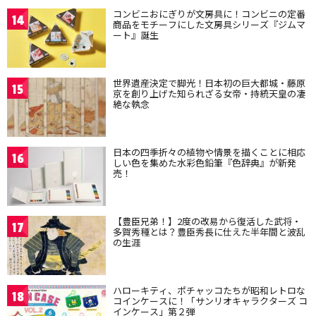
コンビニおにぎりが文房具に！コンビニの定番
14
商品をモチーフにした文房具シリーズ『ジムマ
ート』誕生
世界遺産決定で脚光！日本初の巨大都城・藤原
15
京を創り上げた知られざる女帝・持統天皇の凄
絶な執念
日本の四季折々の植物や情景を描くことに相応
16
しい色を集めた水彩色鉛筆『色辞典』が新発
売！
【豊臣兄弟！】2度の改易から復活した武将・
17
多賀秀種とは？豊臣秀長に仕えた半年間と波乱
の生涯
ハローキティ、ポチャッコたちが昭和レトロな
18
コインケースに！「サンリオキャラクターズ コ
インケース」第２弾