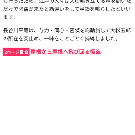
も行ったため、江戸の人々は犬の鳴き立てる声を聞いた
だけで強盗が来たと勘違いをして半鐘を鳴らしたといい
ます。
長谷川平蔵は、与力・同心・密偵を総動員して大松五郎
の所在を突止め、一味をことごとく捕縛しました。
屋根から屋根へ飛び回る怪盗
2ページ目