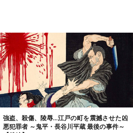
強盗、殺傷、陵辱…江戸の町を震撼させた凶
悪犯罪者 ～鬼平・長谷川平蔵 最後の事件～