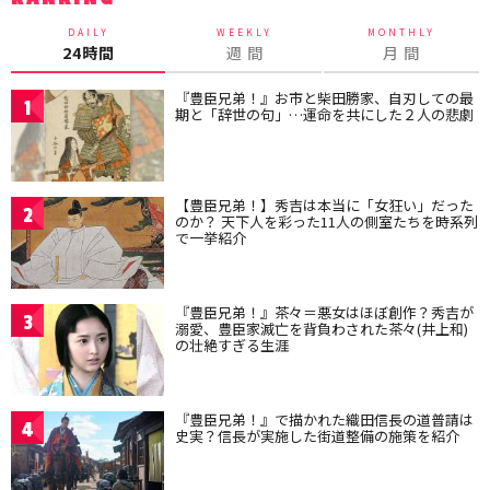
DAILY
WEEKLY
MONTHLY
24時間
週 間
月 間
『豊臣兄弟！』お市と柴田勝家、自刃しての最
1
期と「辞世の句」…運命を共にした２人の悲劇
【豊臣兄弟！】秀吉は本当に「女狂い」だった
2
のか？ 天下人を彩った11人の側室たちを時系列
で一挙紹介
『豊臣兄弟！』茶々＝悪女はほぼ創作？秀吉が
3
溺愛、豊臣家滅亡を背負わされた茶々(井上和)
の壮絶すぎる生涯
『豊臣兄弟！』で描かれた織田信長の道普請は
4
史実？信長が実施した街道整備の施策を紹介