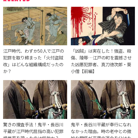
江戸時代、わずか50人で江戸の
「凶賊」は実在した！強盗、殺
犯罪を取り締まった「火付盗賊
傷、陵辱…江戸の町を震撼させ
改」はどんな組織構成だったの
た凶悪犯罪者、真刀徳次郎・葵
か？
小僧【前編】
驚きの捜査手法！鬼平・長谷川
鬼平・長谷川平蔵が奉行になれ
平蔵が江戸時代屈指の高い犯罪
なかった理由。時の老中との微
検挙率を誇ったのは何故か？
妙な関係が平蔵の運命を分けた