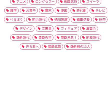
アニメ
ロングセラー
戦国武将
スイーツ
雑学
お菓子
幕末
漫画
時代劇
テレビ
べらぼう
明治時代
徳川家康
織田信長
抹茶
デザイン
文房具
フィギュア
展覧会
鎌倉時代
豊臣秀吉
豊臣兄弟！
昭和時代
光る君へ
葛飾北斎
鎌倉殿の13人