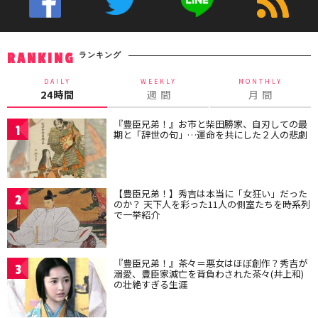
ランキング
RANKING
DAILY
WEEKLY
MONTHLY
24時間
週 間
月 間
『豊臣兄弟！』お市と柴田勝家、自刃しての最
1
期と「辞世の句」…運命を共にした２人の悲劇
【豊臣兄弟！】秀吉は本当に「女狂い」だった
2
のか？ 天下人を彩った11人の側室たちを時系列
で一挙紹介
『豊臣兄弟！』茶々＝悪女はほぼ創作？秀吉が
3
溺愛、豊臣家滅亡を背負わされた茶々(井上和)
の壮絶すぎる生涯