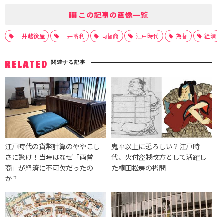
この記事の画像一覧
三井越後屋
三井高利
両替商
江戸時代
為替
経済
関連する記事
RELATED
江戸時代の貨幣計算のややこし
鬼平以上に恐ろしい？江戸時
さに驚け！当時はなぜ「両替
代、火付盗賊改方として活躍し
商」が経済に不可欠だったの
た横田松房の拷問
か？