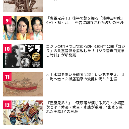
『豊臣兄弟！』後半の鍵を握る「浅井三姉妹」
9
茶々・初・江——秀吉に翻弄された波乱の生涯
ゴジラの咆哮で目覚める朝…1954年公開『ゴジ
10
ラ』の貴重音源を搭載した「ゴジラ音声目覚ま
し時計」が新発売
村上水軍を率いた戦国武将！幼い弟を支え、共
11
に海へ散った得居通幸の波乱に満ちた生涯
『豊臣兄弟！』で萩原護が演じる武将・小堀正
12
次とは？秀長・秀吉・家康が重用、“出家を重
ねた実務派”の生涯