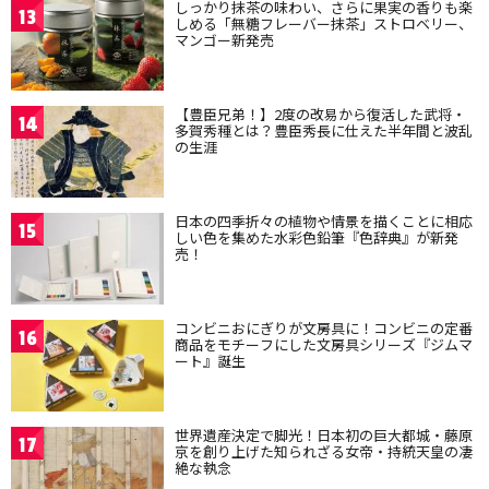
しっかり抹茶の味わい、さらに果実の香りも楽
13
しめる「無糖フレーバー抹茶」ストロベリー、
マンゴー新発売
【豊臣兄弟！】2度の改易から復活した武将・
14
多賀秀種とは？豊臣秀長に仕えた半年間と波乱
の生涯
日本の四季折々の植物や情景を描くことに相応
15
しい色を集めた水彩色鉛筆『色辞典』が新発
売！
コンビニおにぎりが文房具に！コンビニの定番
16
商品をモチーフにした文房具シリーズ『ジムマ
ート』誕生
世界遺産決定で脚光！日本初の巨大都城・藤原
17
京を創り上げた知られざる女帝・持統天皇の凄
絶な執念