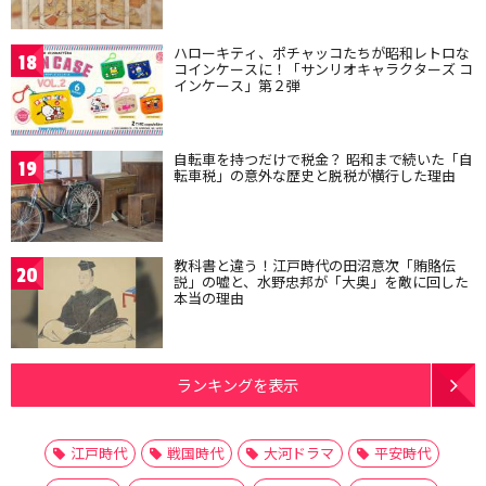
ハローキティ、ポチャッコたちが昭和レトロな
18
コインケースに！「サンリオキャラクターズ コ
インケース」第２弾
自転車を持つだけで税金？ 昭和まで続いた「自
19
転車税」の意外な歴史と脱税が横行した理由
教科書と違う！江戸時代の田沼意次「賄賂伝
20
説」の嘘と、水野忠邦が「大奥」を敵に回した
本当の理由
ランキングを表示
江戸時代
戦国時代
大河ドラマ
平安時代