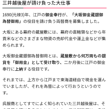
三井越後屋が請け負った大仕事
1690(元禄3)年、江戸の
御金奉行
が、
「大坂御金蔵銀御
為替御用」
の役目を請け負う両替商を募集しました。
大坂にある幕府の蔵屋敷には、幕府の直轄領などから年
貢米などのさまざまな物資の売却代金や運上金などが集
められます。
大坂御金蔵銀御為替御用とは、
蔵屋敷から何万両もの銀
貨を「御用金」として受け取り、
二か月後に江戸の御金
奉行に
上納
する役目です。
それまでは、上方から江戸まで東海道経由で現金を運ん
でいましたが、それを為替によって行おうというので
す。
呉服商としてすでによく知られていた三井越後屋は、そ