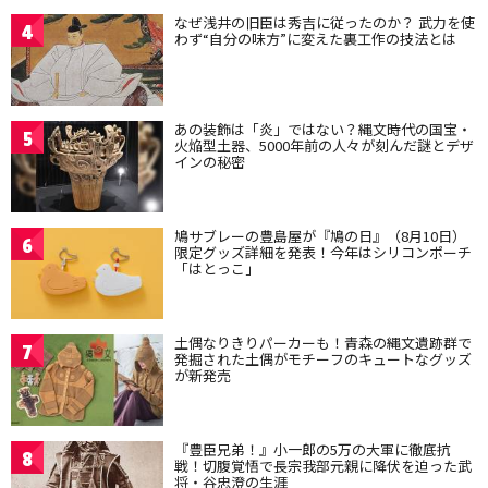
なぜ浅井の旧臣は秀吉に従ったのか？ 武力を使
4
わず“自分の味方”に変えた裏工作の技法とは
あの装飾は「炎」ではない？縄文時代の国宝・
5
火焔型土器、5000年前の人々が刻んだ謎とデザ
インの秘密
鳩サブレーの豊島屋が『鳩の日』（8月10日）
6
限定グッズ詳細を発表！今年はシリコンポーチ
「はとっこ」
土偶なりきりパーカーも！青森の縄文遺跡群で
7
発掘された土偶がモチーフのキュートなグッズ
が新発売
『豊臣兄弟！』小一郎の5万の大軍に徹底抗
8
戦！切腹覚悟で長宗我部元親に降伏を迫った武
将・谷忠澄の生涯