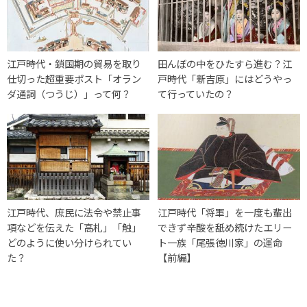
江戸時代・鎖国期の貿易を取り
田んぼの中をひたすら進む？江
仕切った超重要ポスト「オラン
戸時代「新吉原」にはどうやっ
ダ通詞（つうじ）」って何？
て行っていたの？
江戸時代、庶民に法令や禁止事
江戸時代「将軍」を一度も輩出
項などを伝えた「高札」「触」
できず辛酸を舐め続けたエリー
どのように使い分けられてい
ト一族「尾張徳川家」の運命
た？
【前編】