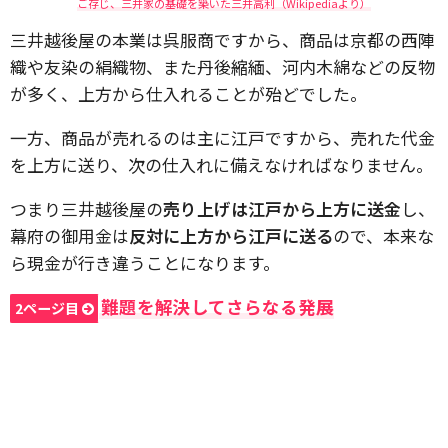
ご存じ、三井家の基礎を築いた三井高利（Wikipediaより）
三井越後屋の本業は呉服商ですから、商品は京都の西陣
織や友染の絹織物、また丹後縮緬、河内木綿などの反物
が多く、上方から仕入れることが殆どでした。
一方、商品が売れるのは主に江戸ですから、売れた代金
を上方に送り、次の仕入れに備えなければなりません。
つまり三井越後屋の
売り上げは江戸から上方に送金
し、
幕府の御用金は
反対に上方から江戸に送る
ので、本来な
ら現金が行き違うことになります。
難題を解決してさらなる発展
2ページ目