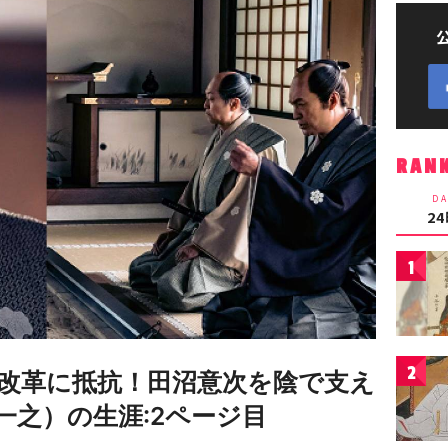
RAN
DA
2
1
2
改革に抵抗！田沼意次を陰で支え
一之）の生涯:2ページ目