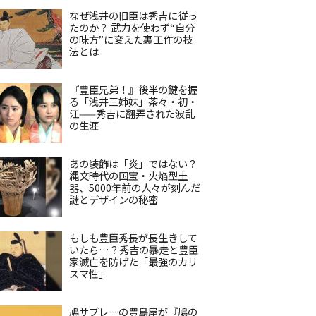
なぜ浅井の旧臣は秀吉に従っ
たのか？ 武力を使わず“自分
の味方”に変えた裏工作の技
法とは
『豊臣兄弟！』後半の鍵を握
る「浅井三姉妹」茶々・初・
江——秀吉に翻弄された波乱
の生涯
あの装飾は「炎」ではない？
縄文時代の国宝・火焔型土
器、5000年前の人々が刻んだ
謎とデザインの秘密
もしも豊臣秀長が長生きして
いたら…？秀吉の暴走と豊臣
家滅亡を防げた「最強のカリ
スマ性」
鳩サブレーの豊島屋が『鳩の