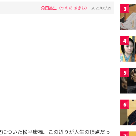
角田晶生（つのだ あきお）
2025/06/29
3
4
5
6
座についた松平康福。この辺りが人生の頂点だっ