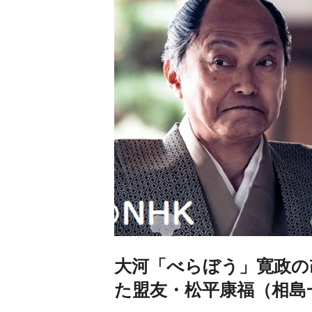
大河「べらぼう」寛政の
た盟友・松平康福（相島