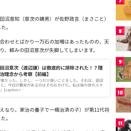
7
った田沼意知（意次の嫡男）が佐野政言（まさこと）
した。
8
埋め合わせとばかり一万石の加増はあったものの、天
を去り、頼みの田沼意次が失脚してしまいます。
9
田沼意次（渡辺謙）は徹底的に排除された！？理
治理念から考察【前編】
将軍だった。しかし、一つだけ良いことをした。それは、田沼
こと。今日の繁栄があるのはそのおかげだ。私は後の世の人々
aption i…
10
いえなり。家治の養子で一橋治済の子）が第11代将
した。
11