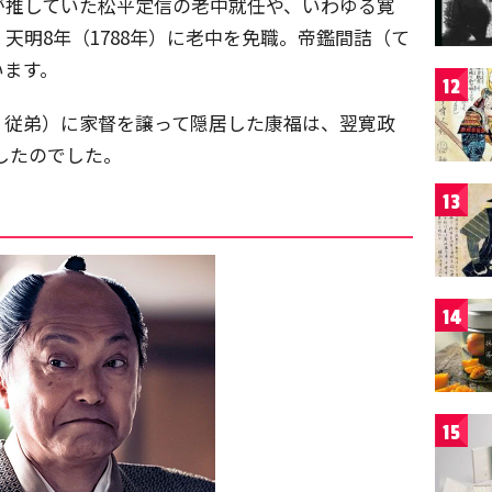
が推していた松平定信の老中就任や、いわゆる寛
天明8年（1788年）に老中を免職。帝鑑間詰（て
います。
12
。従弟）に家督を譲って隠居した康福は、翌寛政
去したのでした。
13
14
15