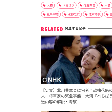
人物
べらぼう
佐野政言
大名
松平輝高
水野忠友
江戸時代
関連する記事
RELATED
【史実】北川豊章とは何者？誰袖花魁
来、将軍家の緊急事態…大河『べらぼ
送内容の解説と考察