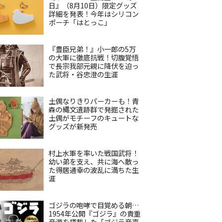
日』（8月10日）限定グッズ
詳細を発表！今年はシリコン
ポーチ「はとっこ」
『豊臣兄弟！』小一郎の5万
の大軍に徹底抗戦！切腹覚悟
で長宗我部元親に降伏を迫っ
た武将・谷忠澄の生涯
土偶なりきりパーカーも！青
森の縄文遺跡群で発掘された
土偶がモチーフのキュートな
グッズが新発売
村上水軍を率いた戦国武将！
幼い弟を支え、共に海へ散っ
た得居通幸の波乱に満ちた生
涯
ゴジラの咆哮で目覚める朝…
1954年公開『ゴジラ』の貴重
音源を搭載した「ゴジラ音声