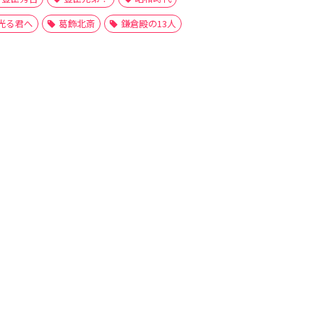
光る君へ
葛飾北斎
鎌倉殿の13人