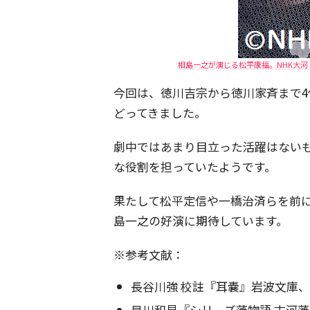
相島一之が演じる松平康福。NHK大
今回は、徳川吉宗から徳川家斉まで
どってきました。
劇中ではあまり目立った活躍はない
な役割を担っていたようです。
果たして松平定信や一橋治済らを前
島一之の好演に期待しています。
※参考文献：
長谷川強 校註『耳嚢』岩波文庫、1
早川和見『シリーズ藩物語 古河藩』