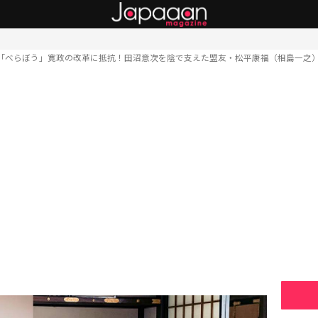
「べらぼう」寛政の改革に抵抗！田沼意次を陰で支えた盟友・松平康福（相島一之