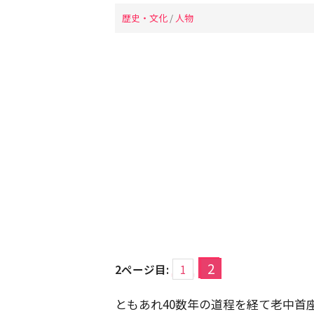
歴史・文化
/
人物
2
2ページ目:
1
ともあれ40数年の道程を経て老中首