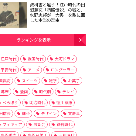
教科書と違う！江戸時代の田
沼意次「賄賂伝説」の嘘と、
水野忠邦が「大奥」を敵に回
した本当の理由
ランキングを表示
江戸時代
戦国時代
大河ドラマ
平安時代
アニメ
ロングセラー
国武将
スイーツ
雑学
お菓子
幕末
漫画
時代劇
テレビ
べらぼう
明治時代
徳川家康
田信長
抹茶
デザイン
文房具
フィギュア
展覧会
鎌倉時代
豊臣秀吉
豊臣兄弟！
昭和時代