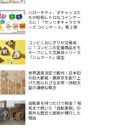
ハローキティ、ポチャッコた
ちが昭和レトロなコインケー
スに！「サンリオキャラクタ
ーズ コインケース」第２弾
コンビニおにぎりが文房具
に！コンビニの定番商品をモ
チーフにした文房具シリーズ
『ジムマート』誕生
世界遺産決定で脚光！日本初
の巨大都城・藤原京を創り上
げた知られざる女帝・持統天
皇の凄絶な執念
自転車を持つだけで税金？ 昭
和まで続いた「自転車税」の
意外な歴史と脱税が横行した
理由