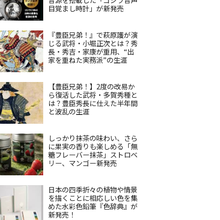
目覚まし時計」が新発売
『豊臣兄弟！』で萩原護が演
じる武将・小堀正次とは？秀
長・秀吉・家康が重用、“出
家を重ねた実務派”の生涯
【豊臣兄弟！】2度の改易か
ら復活した武将・多賀秀種と
は？豊臣秀長に仕えた半年間
と波乱の生涯
しっかり抹茶の味わい、さら
に果実の香りも楽しめる「無
糖フレーバー抹茶」ストロベ
リー、マンゴー新発売
日本の四季折々の植物や情景
を描くことに相応しい色を集
めた水彩色鉛筆『色辞典』が
新発売！