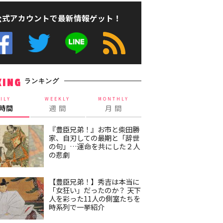
公式アカウントで最新情報ゲット！
ランキング
KING
ILY
WEEKLY
MONTHLY
4時間
週 間
月 間
『豊臣兄弟！』お市と柴田勝
家、自刃しての最期と「辞世
の句」…運命を共にした２人
の悲劇
【豊臣兄弟！】秀吉は本当に
「女狂い」だったのか？ 天下
人を彩った11人の側室たちを
時系列で一挙紹介