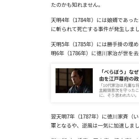
たのかも知れません。
天明4年（1784年）には娘婿であ
に斬られて死亡する事件が発生しま
天明5年（1785年）には勝手掛の
明6年（1786年）に徳川家治が世
「べらぼう」なぜ
由を江戸幕府の政
「10代家治は凡庸な
主殿頭意次を守った
に、そう思われたい。」[c
翌天明7年（1787年）に徳川家斉（
軍となるや、逆風は一気に加速しま