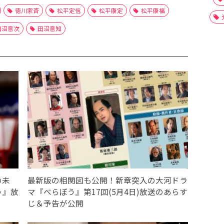
徳川家斉
松平定信
松平康定
松平康福
田沼意次
田沼意知
の未
最新版の相関図も公開！新章突入の大河ドラ
う』放
マ『べらぼう』第17回(5月4日)放送のあらす
じ＆予告が公開