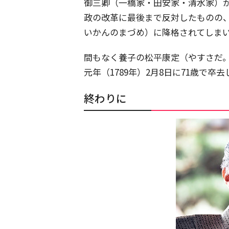
御三卿（一橋家・田安家・清水家）
政の改革に最後まで反対したものの、
いかんのまづめ）に降格されてしま
間もなく養子の松平康定（やすさだ
元年（1789年）2月8日に71歳で卒
終わりに