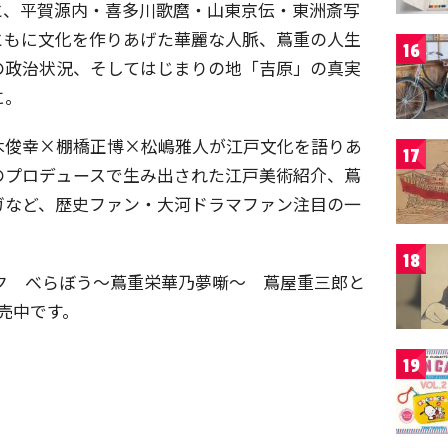
と、平賀源内・喜多川歌麿・山東京伝・東洲斎写
ともに文化を作りあげた華麗な人脈、蔦重の人生
16
の政治状況、そしてはじまりの地「吉原」の真実
に。
木俊幸×棚橋正博×松嶋雅人が江戸文化を語りあ
17
のプロデュースで生み出された江戸美術紹介、蔦
ガなど、歴史ファン・大河ドラマファン注目の一
18
ク べらぼう～蔦重栄華乃夢噺～ 蔦屋重三郎と
発売中です。
19