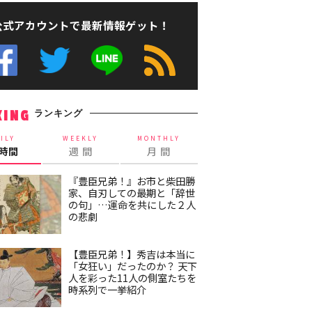
公式アカウントで最新情報ゲット！
ランキング
KING
ILY
WEEKLY
MONTHLY
4時間
週 間
月 間
『豊臣兄弟！』お市と柴田勝
家、自刃しての最期と「辞世
の句」…運命を共にした２人
の悲劇
【豊臣兄弟！】秀吉は本当に
「女狂い」だったのか？ 天下
人を彩った11人の側室たちを
時系列で一挙紹介