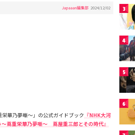
Japaaan編集部
2024/12/02
3
4
5
6
蔦重栄華乃夢噺～」の公式ガイドブック
『NHK大河
う～蔦重栄華乃夢噺～ 蔦屋重三郎とその時代』