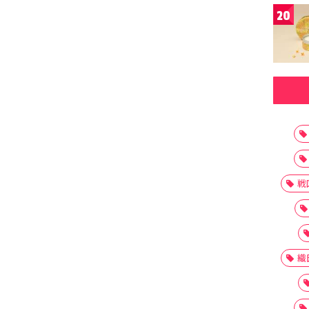
20
戦
織