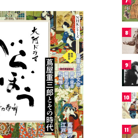
7
8
9
10
11