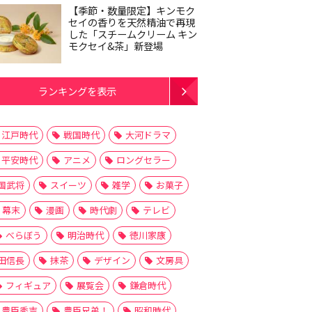
【季節・数量限定】キンモク
セイの香りを天然精油で再現
した「スチームクリーム キン
モクセイ&茶」新登場
ランキングを表示
江戸時代
戦国時代
大河ドラマ
平安時代
アニメ
ロングセラー
国武将
スイーツ
雑学
お菓子
幕末
漫画
時代劇
テレビ
べらぼう
明治時代
徳川家康
田信長
抹茶
デザイン
文房具
フィギュア
展覧会
鎌倉時代
豊臣秀吉
豊臣兄弟！
昭和時代