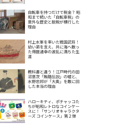
自転車を持つだけで税金？ 昭
和まで続いた「自転車税」の
意外な歴史と脱税が横行した
理由
村上水軍を率いた戦国武将！
幼い弟を支え、共に海へ散っ
た得居通幸の波乱に満ちた生
涯
教科書と違う！江戸時代の田
沼意次「賄賂伝説」の嘘と、
水野忠邦が「大奥」を敵に回
した本当の理由
ハローキティ、ポチャッコた
ちが昭和レトロなコインケー
スに！「サンリオキャラクタ
ーズ コインケース」第２弾