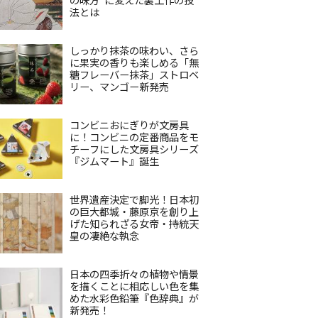
法とは
しっかり抹茶の味わい、さら
に果実の香りも楽しめる「無
糖フレーバー抹茶」ストロベ
リー、マンゴー新発売
コンビニおにぎりが文房具
に！コンビニの定番商品をモ
チーフにした文房具シリーズ
『ジムマート』誕生
世界遺産決定で脚光！日本初
の巨大都城・藤原京を創り上
げた知られざる女帝・持統天
皇の凄絶な執念
日本の四季折々の植物や情景
を描くことに相応しい色を集
めた水彩色鉛筆『色辞典』が
新発売！