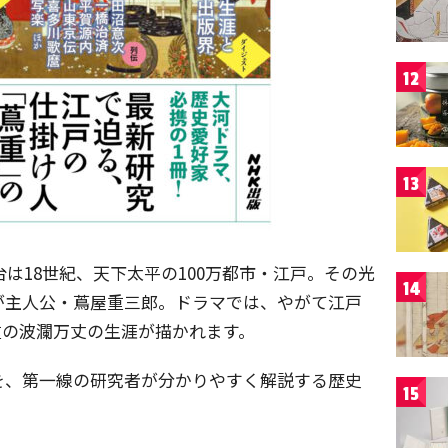
12
13
台は18世紀、天下太平の100万都市・江戸。その光
14
が主人公・蔦屋重三郎。ドラマでは、やがて江戸
重の波瀾万丈の生涯が描かれます。
を、第一線の研究者が分かりやすく解説する歴史
15