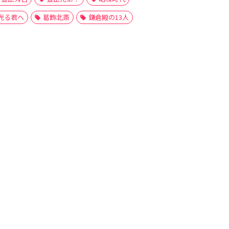
光る君へ
葛飾北斎
鎌倉殿の13人