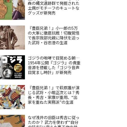
森の縄文遺跡群で発掘された
土偶がモチーフのキュートな
グッズが新発売
『豊臣兄弟！』小一郎の5万
の大軍に徹底抗戦！切腹覚悟
で長宗我部元親に降伏を迫っ
た武将・谷忠澄の生涯
ゴジラの咆哮で目覚める朝…
1954年公開『ゴジラ』の貴重
音源を搭載した「ゴジラ音声
目覚まし時計」が新発売
『豊臣兄弟！』で萩原護が演
じる武将・小堀正次とは？秀
長・秀吉・家康が重用、“出
家を重ねた実務派”の生涯
なぜ浅井の旧臣は秀吉に従っ
たのか？ 武力を使わず“自分
の味方”に変えた裏工作の技