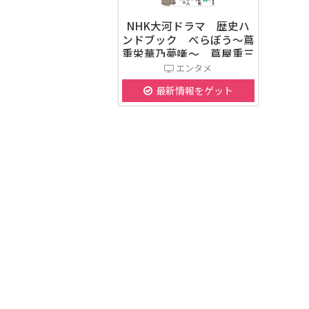
NHK大河ドラマ 歴史ハ
ンドブック べらぼう～蔦
重栄華乃夢噺～ 蔦屋重三
郎とその時代
エンタメ
最新情報をゲット