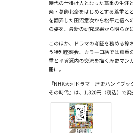
時代の仕掛け人となった蔦重の生涯
楽・葛飾北斎をはじめとする蔦重と
を翻弄した田沼意次から松平定信へ
の姿を、最新の研究成果から明らか
このほか、ドラマの考証を務める鈴
う特別座談会、カラー口絵では蔦重
重と平賀源内の交流を描く歴史マン
冊に。
『NHK大河ドラマ 歴史ハンドブッ
その時代』は、1,320円（税込）で