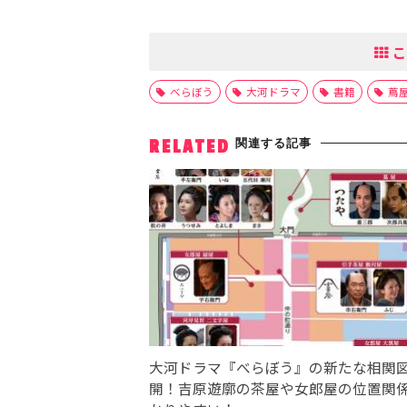
こ
べらぼう
大河ドラマ
書籍
蔦
関連する記事
RELATED
大河ドラマ『べらぼう』の新たな相関
開！吉原遊廓の茶屋や女郎屋の位置関