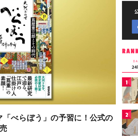
RAN
DA
2
1
2
ラマ「べらぼう」の予習に！公式の
売