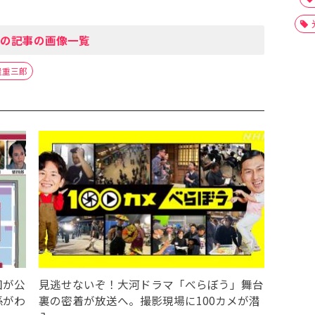
の記事の画像一覧
屋重三郎
図が公
見逃せないぞ！大河ドラマ「べらぼう」舞台
係がわ
裏の密着が放送へ。撮影現場に100カメが潜