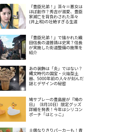
『豊臣兄弟！』茶々＝悪女は
ほぼ創作？秀吉が溺愛、豊臣
家滅亡を背負わされた茶々
(井上和)の壮絶すぎる生涯
『豊臣兄弟！』で描かれた織
田信長の道普請は史実？信長
が実施した街道整備の施策を
紹介
あの装飾は「炎」ではない？
縄文時代の国宝・火焔型土
器、5000年前の人々が刻んだ
謎とデザインの秘密
鳩サブレーの豊島屋が『鳩の
日』（8月10日）限定グッズ
詳細を発表！今年はシリコン
ポーチ「はとっこ」
土偶なりきりパーカーも！青