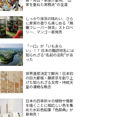
家を重ねた実務派”の生涯
しっかり抹茶の味わい、さら
に果実の香りも楽しめる「無
糖フレーバー抹茶」ストロベ
リー、マンゴー新発売
「一口」が「いもあら
い」！？ 日本の難読地名には
知られざる“名前の法則”があ
った
世界遺産決定で脚光！日本初
の巨大都城・藤原京を創り上
げた知られざる女帝・持統天
皇の凄絶な執念
日本の四季折々の植物や情景
を描くことに相応しい色を集
めた水彩色鉛筆『色辞典』が
新発売！