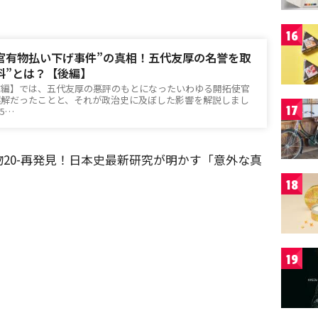
16
官有物払い下げ事件”の真相！五代友厚の名誉を取
料”とは？【後編】
前編】では、五代友厚の悪評のもとになったいわゆる開拓使官
誤解だったことと、それが政治史に及ぼした影響を解説しまし
17
25…
20-再発見！日本史最新研究が明かす「意外な真
18
19