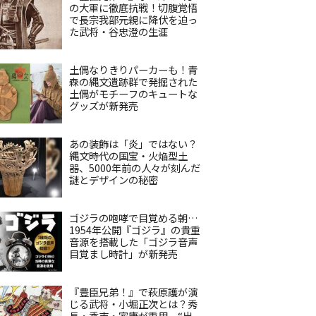
の大軍に徹底抗戦！切腹覚悟
で長宗我部元親に降伏を迫っ
た武将・谷忠澄の生涯
土偶なりきりパーカーも！青
森の縄文遺跡群で発掘された
土偶がモチーフのキュートな
グッズが新発売
あの装飾は「炎」ではない？
縄文時代の国宝・火焔型土
器、5000年前の人々が刻んだ
謎とデザインの秘密
ゴジラの咆哮で目覚める朝…
1954年公開『ゴジラ』の貴重
音源を搭載した「ゴジラ音声
目覚まし時計」が新発売
『豊臣兄弟！』で萩原護が演
じる武将・小堀正次とは？秀
長・秀吉・家康が重用、“出