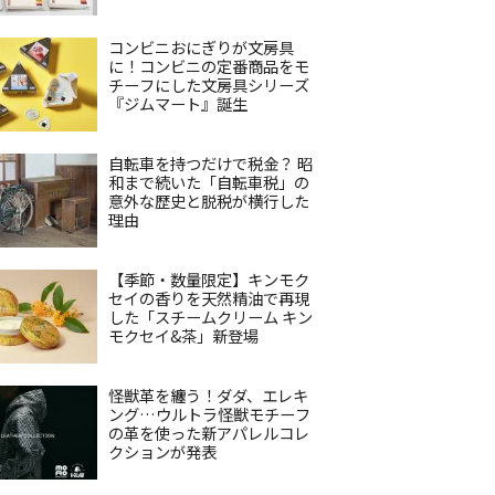
コンビニおにぎりが文房具
に！コンビニの定番商品をモ
チーフにした文房具シリーズ
『ジムマート』誕生
自転車を持つだけで税金？ 昭
和まで続いた「自転車税」の
意外な歴史と脱税が横行した
理由
【季節・数量限定】キンモク
セイの香りを天然精油で再現
した「スチームクリーム キン
モクセイ&茶」新登場
怪獣革を纏う！ダダ、エレキ
ング…ウルトラ怪獣モチーフ
の革を使った新アパレルコレ
クションが発表