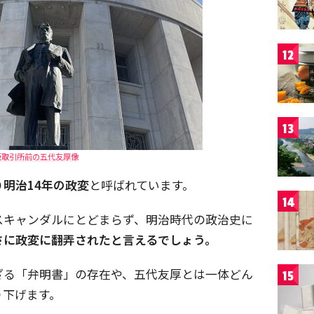
12
13
阪取引所前の五代友厚像
り
明治14年の政変
と呼ばれています。
14
スキャンダルにとどまらず、明治時代の政治史に
さに政変に翻弄されたと言えるでしょう。
ざる「弁明書」の存在や、五代友厚とは一体どん
15
り下げます。