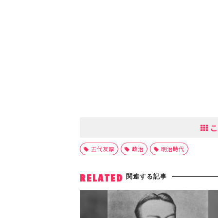
こ
五代友厚
政治
明治時代
関連する記事
RELATED