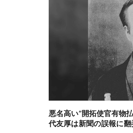
悪名高い”開拓使官有物
代友厚は新聞の誤報に翻