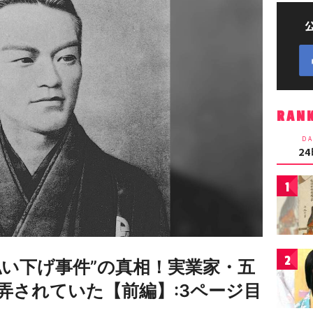
RAN
DA
2
1
2
払い下げ事件”の真相！実業家・五
弄されていた【前編】:3ページ目