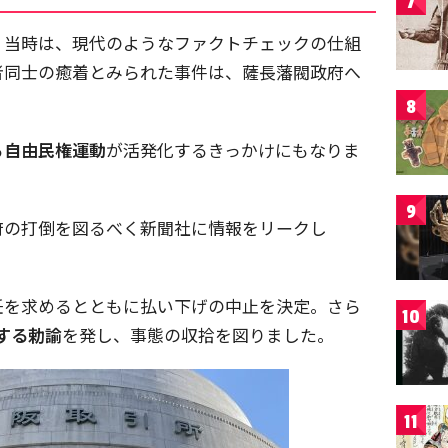
7
、当時は、現代のようなファクトチェックの仕組
者同士の癒着とみられた事件は、薩長藩閥政府へ
8
る
自由民権運動
が活発化するきっかけにもなりま
9
府の打倒を図るべく新聞社に情報をリークし
任を求めるとともに払い下げの中止を決定。さら
10
する勅諭
を発し、事態の収拾を図りました。
11