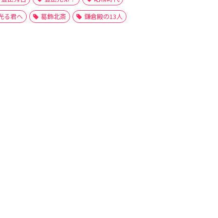
光る君へ
葛飾北斎
鎌倉殿の13人