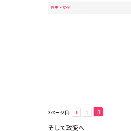
歴史・文化
3
3ページ目:
1
2
そして政変へ