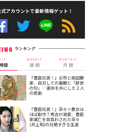
公式アカウントで最新情報ゲット！
ランキング
KING
ILY
WEEKLY
MONTHLY
4時間
週 間
月 間
『豊臣兄弟！』お市と柴田勝
家、自刃しての最期と「辞世
の句」…運命を共にした２人
の悲劇
『豊臣兄弟！』茶々＝悪女は
ほぼ創作？秀吉が溺愛、豊臣
家滅亡を背負わされた茶々
(井上和)の壮絶すぎる生涯