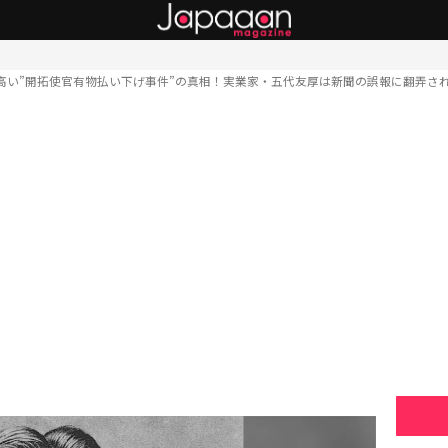
高い”開拓使官有物払い下げ事件”の真相！実業家・五代友厚は新聞の誤報に翻弄さ