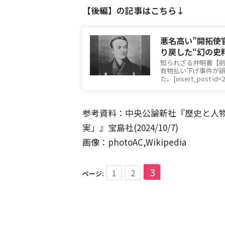
【後編】の記事はこちら↓
悪名高い”開拓使
り戻した“幻の史
知られざる弁明書【
有物払い下げ事件が
た。[insert_post id=
参考資料：中央公論新社『歴史と人物
実」』宝島社(2024/10/7)
画像：photoAC,Wikipedia
3
1
2
ページ: