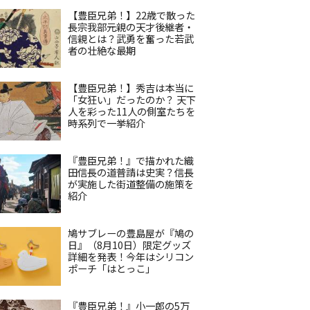
【豊臣兄弟！】22歳で散った
長宗我部元親の天才後継者・
信親とは？武勇を奮った若武
者の壮絶な最期
【豊臣兄弟！】秀吉は本当に
「女狂い」だったのか？ 天下
人を彩った11人の側室たちを
時系列で一挙紹介
『豊臣兄弟！』で描かれた織
田信長の道普請は史実？信長
が実施した街道整備の施策を
紹介
鳩サブレーの豊島屋が『鳩の
日』（8月10日）限定グッズ
詳細を発表！今年はシリコン
ポーチ「はとっこ」
『豊臣兄弟！』小一郎の5万