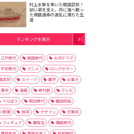
村上水軍を率いた戦国武将！
幼い弟を支え、共に海へ散っ
た得居通幸の波乱に満ちた生
涯
ランキングを表示
江戸時代
戦国時代
大河ドラマ
平安時代
アニメ
ロングセラー
国武将
スイーツ
雑学
お菓子
幕末
漫画
時代劇
テレビ
べらぼう
明治時代
織田信長
川家康
抹茶
デザイン
文房具
フィギュア
展覧会
鎌倉時代
豊臣秀吉
豊臣兄弟！
昭和時代