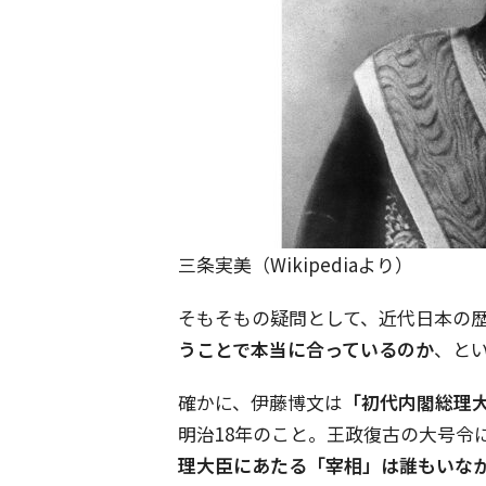
三条実美（Wikipediaより）
そもそもの疑問として、近代日本の
うことで本当に合っているのか
、と
確かに、伊藤博文は
「初代内閣総理
明治18年のこと。王政復古の大号令
理大臣にあたる「宰相」は誰もいな