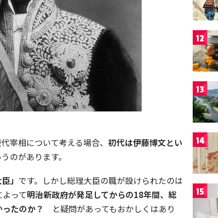
12
13
14
歴代宰相について考える場合、
初代は伊藤博文とい
いうのがあります。
大臣」
です。しかし総理大臣の職が設けられたのは
15
によって
明治新政府が発足してからの18年間、総
かったのか？
と疑問があってもおかしくはあり