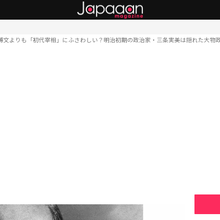
博文よりも「初代宰相」にふさわしい？明治初期の政治家・三条実美は隠れた大物