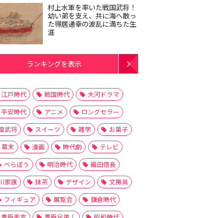
村上水軍を率いた戦国武将！
幼い弟を支え、共に海へ散っ
た得居通幸の波乱に満ちた生
涯
ランキングを表示
江戸時代
戦国時代
大河ドラマ
平安時代
アニメ
ロングセラー
国武将
スイーツ
雑学
お菓子
幕末
漫画
時代劇
テレビ
べらぼう
明治時代
織田信長
川家康
抹茶
デザイン
文房具
フィギュア
展覧会
鎌倉時代
豊臣秀吉
豊臣兄弟！
昭和時代