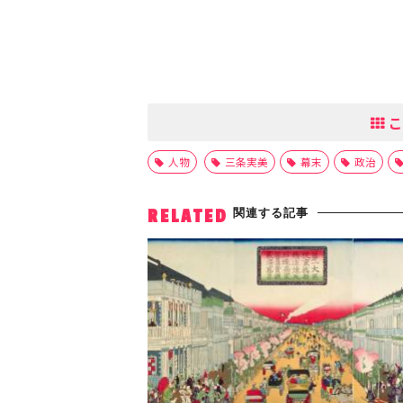
こ
人物
三条実美
幕末
政治
関連する記事
RELATED