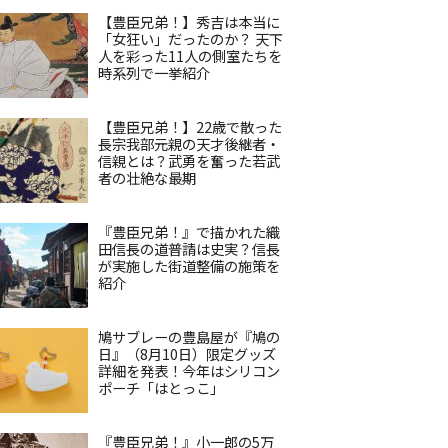
【豊臣兄弟！】秀吉は本当に
「女狂い」だったのか？ 天下
人を彩った11人の側室たちを
時系列で一挙紹介
【豊臣兄弟！】22歳で散った
長宗我部元親の天才後継者・
信親とは？武勇を奮った若武
者の壮絶な最期
『豊臣兄弟！』で描かれた織
田信長の道普請は史実？信長
が実施した街道整備の施策を
紹介
鳩サブレーの豊島屋が『鳩の
日』（8月10日）限定グッズ
詳細を発表！今年はシリコン
ポーチ「はとっこ」
『豊臣兄弟！』小一郎の5万