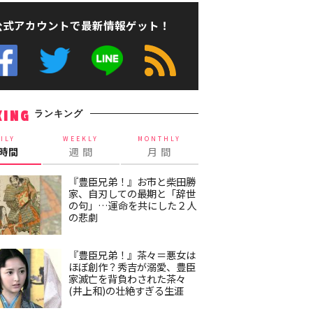
公式アカウントで最新情報ゲット！
ランキング
KING
ILY
WEEKLY
MONTHLY
4時間
週 間
月 間
『豊臣兄弟！』お市と柴田勝
家、自刃しての最期と「辞世
の句」…運命を共にした２人
の悲劇
『豊臣兄弟！』茶々＝悪女は
ほぼ創作？秀吉が溺愛、豊臣
家滅亡を背負わされた茶々
(井上和)の壮絶すぎる生涯