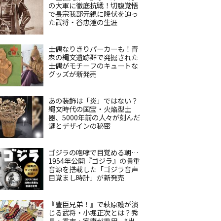
の大軍に徹底抗戦！切腹覚悟
で長宗我部元親に降伏を迫っ
た武将・谷忠澄の生涯
土偶なりきりパーカーも！青
森の縄文遺跡群で発掘された
土偶がモチーフのキュートな
グッズが新発売
あの装飾は「炎」ではない？
縄文時代の国宝・火焔型土
器、5000年前の人々が刻んだ
謎とデザインの秘密
ゴジラの咆哮で目覚める朝…
1954年公開『ゴジラ』の貴重
音源を搭載した「ゴジラ音声
目覚まし時計」が新発売
『豊臣兄弟！』で萩原護が演
じる武将・小堀正次とは？秀
長・秀吉・家康が重用、“出