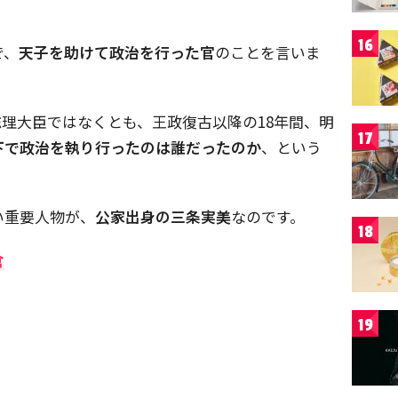
16
で、
天子を助けて政治を行った官
のことを言いま
理大臣ではなくとも、王政復古以降の18年間、明
17
下で政治を執り行ったのは誰だったのか
、という
い重要人物が、
公家出身の三条実美
なのです。
18
倉
19