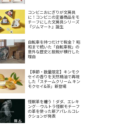
コンビニおにぎりが文房具
に！コンビニの定番商品をモ
チーフにした文房具シリーズ
『ジムマート』誕生
自転車を持つだけで税金？ 昭
和まで続いた「自転車税」の
意外な歴史と脱税が横行した
理由
【季節・数量限定】キンモク
セイの香りを天然精油で再現
した「スチームクリーム キン
モクセイ&茶」新登場
怪獣革を纏う！ダダ、エレキ
ング…ウルトラ怪獣モチーフ
の革を使った新アパレルコレ
クションが発表