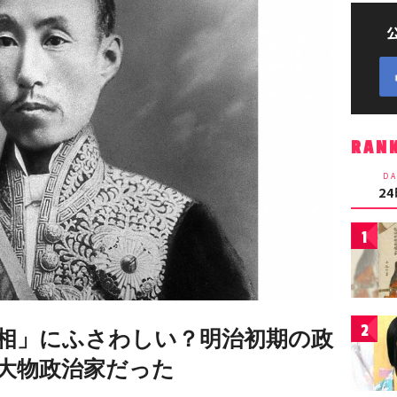
RAN
DA
2
1
2
相」にふさわしい？明治初期の政
大物政治家だった