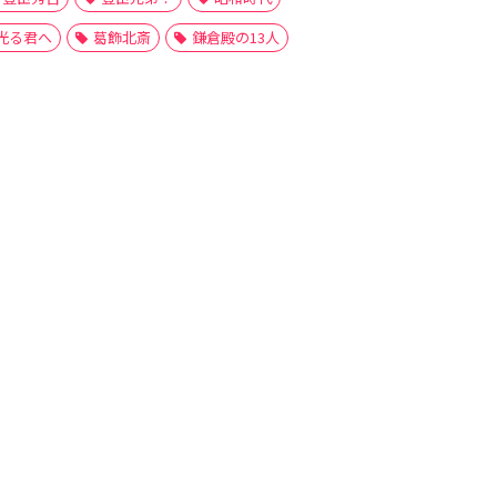
光る君へ
葛飾北斎
鎌倉殿の13人